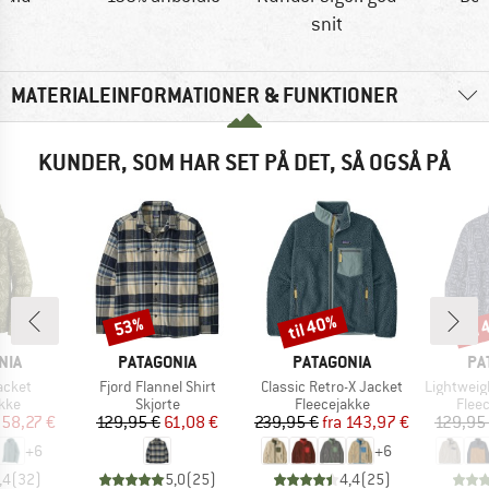
snit
MATERIALEINFORMATIONER & FUNKTIONER
KUNDER, SOM HAR SET PÅ DET, SÅ OGSÅ PÅ
til 40%
til
53%
Rabat
Rabat
Raba
MÆRKE
MÆRKE
MÆ
NIA
PATAGONIA
PATAGONIA
PA
Artikel
Artikel
Artikel
acket
Fjord Flannel Shirt
Classic Retro-X Jacket
Lightweight 
gruppe
Produktgruppe
Produktgruppe
Prod
akke
Skjorte
Fleecejakke
Flee
is
dsat pris
Pris
Nedsat pris
Pris
Nedsat pris
58,27 €
129,95 €
61,08 €
239,95 €
fra
143,97 €
129,95
+
6
+
6
,4
(
32
)
5,0
(
25
)
4,4
(
25
)