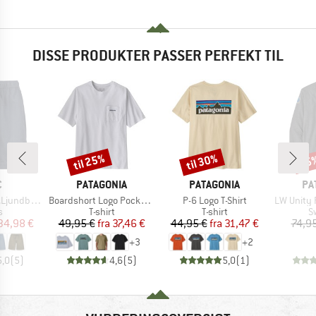
DISSE PRODUKTER PASSER PERFEKT TIL
til 25%
til 30%
45
Rabat
Rabat
Raba
KE
MÆRKE
MÆRKE
MÆ
C
PATAGONIA
PATAGONIA
PA
Artikel
Artikel
Artikel
by Shorts
Boardshort Logo Pocket Responsibili-Tee
P-6 Logo T-Shirt
LW Unity Fit
ktgruppe
Produktgruppe
Produktgruppe
P
s
T-shirt
T-shirt
S
is
dsat pris
Pris
Nedsat pris
Pris
Nedsat pris
34,98 €
49,95 €
fra
37,46 €
44,95 €
fra
31,47 €
74,9
+
3
+
2
5,0
(
5
)
4,6
(
5
)
5,0
(
1
)