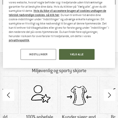
vores website, hvoraf nogle befinder sig i tredjelande uden tilstrækkelige
garantier for at beskytte dine data. Hvis du klikker på "Vælg alle", giver du dit
samtykke til dette.
Hvis du ikke vil acceptere brugen af cookies undtagen de
Find oplysninger om forsendelse her! Åb
Portofri fra 69 € (DK)
teknisk nødvendige cookies, så klik her
. Du kan til enhver tid ændre dine
Gå til returretten her Åbnes i en infoboks
100 dages returret
cookie-indstillinger under "Indstillinger" og udvælge enkelte kategorier. Dit
samtykke er frivilligt og ikke nødvendigt til brugen af denne hjemmeside. Det
> 4.000.000 tilfredse kunder
kan til enhver tid tilbagekaldes eller gives for første gang under "Indstillinger" i
Alle artikler på lager
den nederste del på vores hjemmeside. Du kan finde flere oplysninger,
herunder risikoen for overførsler til tredjelande, om dette i vores
Vi er Trustpilot-certificeret - oplysningerne får du
privatlivspolitik
.
INDSTILLINGER
VÆLG ALLE
ALT I OVERBLIK
Miljøvenlig og sporty skjorte
uld
100% anbefale
Kunder siger: god
Bo