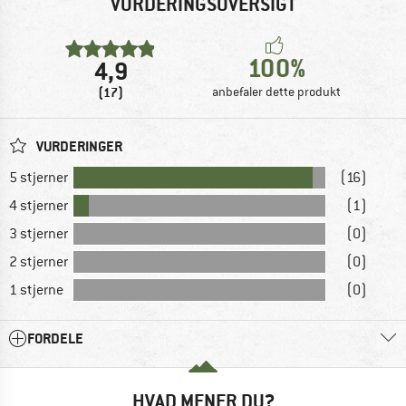
VURDERINGSOVERSIGT
100%
4,9
(17)
anbefaler dette produkt
VURDERINGER
5 stjerner
(16)
4 stjerner
(1)
3 stjerner
(0)
2 stjerner
(0)
1 stjerne
(0)
FORDELE
HVAD MENER DU?