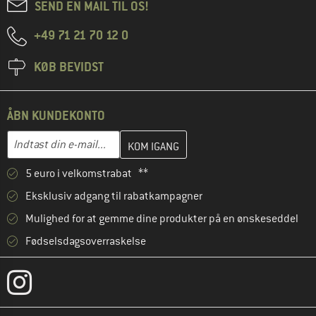
SEND EN MAIL TIL OS!
+49 71 21 70 12 0
KØB BEVIDST
ÅBN KUNDEKONTO
Indtast din e-mailadresse her, og opret i næste trin din kundekon
E-mail-adresse
5 euro i velkomstrabat **
Eksklusiv adgang til rabatkampagner
Mulighed for at gemme dine produkter på en ønskeseddel
Fødselsdagsoverraskelse