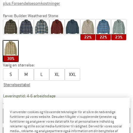
Oplysninger om forsendelsesomkostninge
plus Forsendelsesomkostninger
Farve:
Builder: Weathered Stone
22%
22%
23%
30%
Vælg en størrelse:
S
M
L
XL
XXL
Størrelsestabel
Linket åbnes i en infoboks og indeholder he
Leveringstid: 4-6 arbejdsdage
Antal:
Vi anvender cookies og tilsvarende teknologier for at sikre de nødvendige
LÆG I KURV
funktioner på vores website. Desuden tilbyder vi supplerende tjenester og
funktioner og analyserer vores datatrafik for at personalisere indhold og
reklamer og stille social media-funktioner til rådighed. Derved får vores social
media-, reklame- og analysepartnere også information om din benyttelse af
HUSKE
SAMMENLIGNE