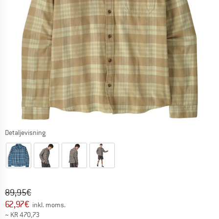
Detaljevisning
Original pris :
Pris:
89,95
€
62,97
€
inkl. moms.
~
KR
470,73