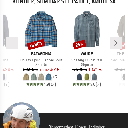
KUNDER, SOM HAR SET PÅ DET, KØBTE SÅ
til 30%
til
25%
Rabat
Rabat
Raba
KE
MÆRKE
MÆRKE
MÆRK
C
PATAGONIA
VAUDE
THE 
Artikel
Artikel
Artikel
L/S Shirt
L/S LW Fjord Flannel Shirt
Albsteig L/S Shirt III
Sequoia Lon
ktgruppe
Produktgruppe
Produktgruppe
e
Skjorte
Skjorte
is
dsat pris
Pris
Nedsat pris
Pris
Nedsat pris
26,99 €
89,95 €
fra
62,97 €
64,95 €
48,71 €
89,95 
+
5
4,1
(
9
)
4,9
(
17
)
5,0
(
7
)
Bjergentusiast Jürgen - Indkøber