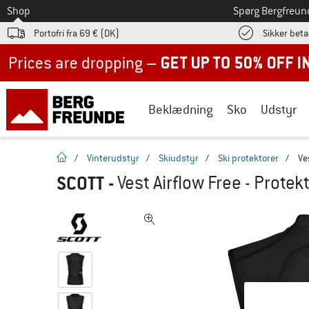
Til
Shop
Spørg Bergfreun
Portofri fra 69 € (DK)
Sikker beta
Up to 50% off now in our summer sale
Beklædning
Sko
Udstyr
Hjemmeside
/
Vinterudstyr
/
Skiudstyr
/
Ski protektorer
/
Ve
SCOTT
-
Vest Airflow Free - Protek