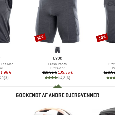
10%
Rabat
Rabat
12%
KE
MÆRKE
C
EVOC
Artikel
Artik
 Lite Men
Crash Pants
Prot
tgruppe
Produktgruppe
P
or
Protektor
P
is
dsat pris
Pris
Nedsat pris
51,96 €
119,95 €
105,56 €
159,95
5,0
(
3
)
4,2
(
6
)
GODKENDT AF ANDRE BJERGVENNER