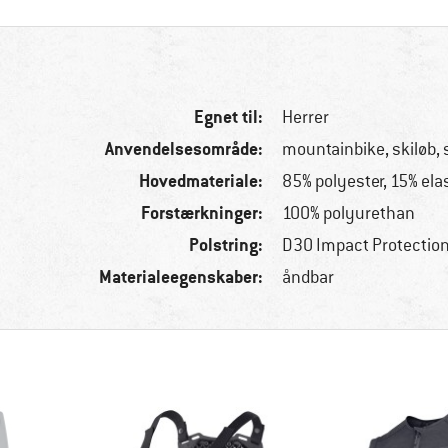
Egnet til:
Herrer
Anvendelsesområde:
mountainbike, skiløb,
Hovedmateriale:
85% polyester, 15% ela
Forstærkninger:
100% polyurethan
Polstring:
D3O Impact Protectio
Materialeegenskaber:
åndbar