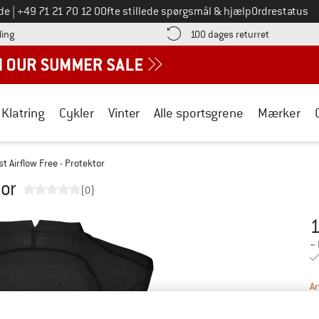
Ring til os på
de
|
+49 71 21 70 12 0
Ofte stillede spørgsmål & hjælp
Ordrestatus
Find betalingsoplysningerne her! Åbnes i en infoboks
Gå til retur
ling
100 dages returret
Klatring
Cykler
Vinter
Alle sportsgrene
Mærker
st Airflow Free - Protektor
tor
(0)
1
Pr
~
Ar