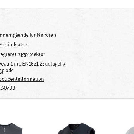
nnemgående lynlås foran
sh-indsatser
tegreret rygprotektor
veau 1 iht. EN1621-2; udtagelig
gplade
oducentinformation
2-0798