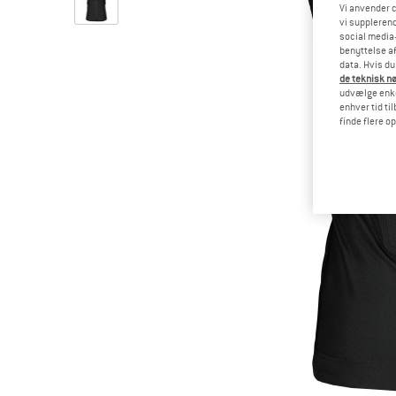
Vi anvender c
vi supplerend
social media-
benyttelse af
data. Hvis du
de teknisk nø
udvælge enkel
enhver tid ti
finde flere o