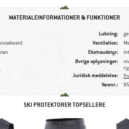
MATERIALEINFORMATIONER & FUNKTIONER
Lukning:
ge
Ventilation:
 snowboard
Me
Ekstraudstyr:
stan
in
Øvrige oplysninger:
ni
ry
n
Juridisk meddelelse:
Pr
Varenr.:
85
SKI PROTEKTORER TOPSELLERE