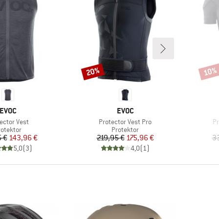
20%
10%
Rabat
Rabat
MÆRKE
MÆRKE
EVOC
EVOC
el
Artikel
Ar
ector Vest
Protector Vest Pro
Pr
roduktgruppe
Produktgruppe
rotektor
Protektor
Pris
Nedsat pris
Pris
Nedsat pris
 €
143,96 €
219,95 €
175,96 €
3
5,0
(
3
)
4,0
(
1
)