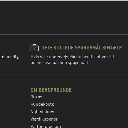
OFTE STILLEDE SPØRGSMÅL & HJÆLP
jælper dig
Hvis vi er undervejs, får du her til enhver tid
online svar på dine spøgsmål!
OM BERGFREUNDE
Om os
Kundekonto
Nyhedsbrev
Værdikuponer
Partnerprogram