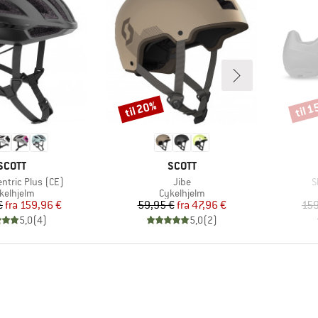
til 20%
til 
Rabat
Rabat
MÆRKE
MÆRKE
SCOTT
SCOTT
Artikel
A
ntric Plus (CE)
Jibe
S
oduktgruppe
Produktgruppe
kelhjelm
Cykelhjelm
Pris
Nedsat pris
Pris
Nedsat pris
€
fra
159,96 €
59,95 €
fra
47,96 €
159
5,0
(
4
)
5,0
(
2
)