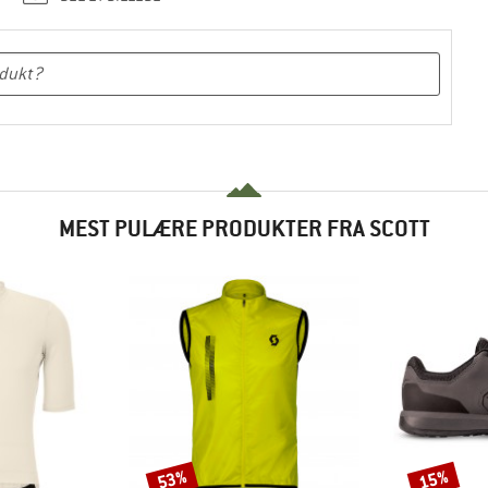
MEST PULÆRE PRODUKTER FRA SCOTT
53%
15%
Rabat
Rabat