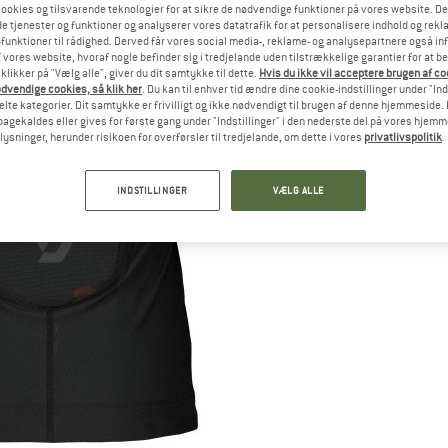
ookies og tilsvarende teknologier for at sikre de nødvendige funktioner på vores website. D
e tjenester og funktioner og analyserer vores datatrafik for at personalisere indhold og rekla
funktioner til rådighed. Derved får vores social media-, reklame- og analysepartnere også in
 vores website, hvoraf nogle befinder sig i tredjelande uden tilstrækkelige garantier for at b
 klikker på "Vælg alle", giver du dit samtykke til dette.
Hvis du ikke vil acceptere brugen af c
dvendige cookies, så klik her
. Du kan til enhver tid ændre dine cookie-indstillinger under "Ind
te kategorier. Dit samtykke er frivilligt og ikke nødvendigt til brugen af denne hjemmeside. D
lbagekaldes eller gives for første gang under "Indstillinger" i den nederste del på vores hjem
plysninger, herunder risikoen for overførsler til tredjelande, om dette i vores
privatlivspolitik
.
INDSTILLINGER
VÆLG ALLE