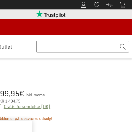
Til kundekontoen
Til 
Til huskesedlen.
Til produk
retten her Åbnes i en infoboks
Vi er Trustpilot-certificeret - oplysning
Outlet
99,95
€
is:
inkl. moms.
KR
1.494,75
Danmark. Oplysninger om forsendelsesom
Gratis forsendelse
(DK)
Linket åbnes i en infoboks og indeholder hen
tiklen er p.t. desværre udsolgt