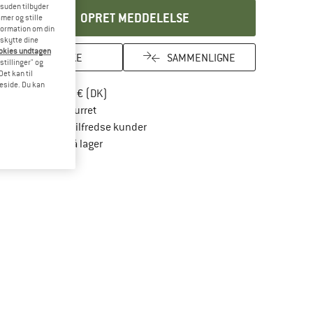
esuden tilbyder
OPRET MEDDELELSE
mer og stille
formation om din
eskytte dine
ookies undtagen
HUSKE
SAMMENLIGNE
stillinger" og
et kan til
meside. Du kan
Find oplysninger om forsendelse her! Åbnes
Portofri fra 69 € (DK)
Gå til returretten her Åbnes i en infoboks
100 dages returret
> 4.000.000 tilfredse kunder
Alle artikler på lager
Vi er Trustpilot-certificeret - oplysningerne får du her