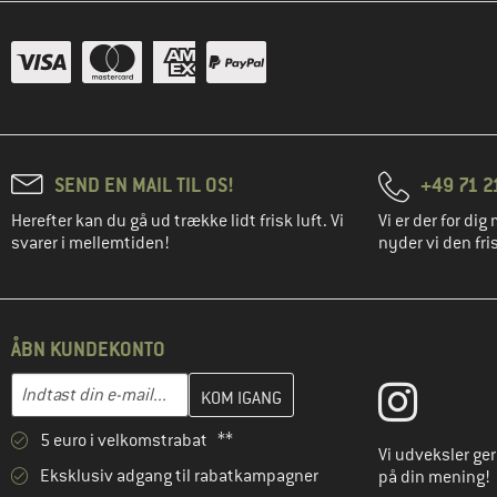
SEND EN MAIL TIL OS!
+49 71 2
Herefter kan du gå ud trække lidt frisk luft. Vi
Vi er der for dig 
svarer i mellemtiden!
nyder vi den fris
ÅBN KUNDEKONTO
Indtast din e-mailadresse her, og opret i næste trin din kundekon
E-mail-adresse
5 euro i velkomstrabat **
Vi udveksler ge
Eksklusiv adgang til rabatkampagner
på din mening!