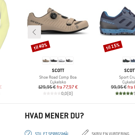
til 40%
til 15%
Rabat
Rabat
MÆRKE
MÆR
SCOTT
SCOT
Artikel
Artikel
Shoe Road Comp Boa
Sport Cr
pe
Produktgruppe
Produk
Cykelsko
Cykels
 pris
Pris
Nedsat pris
Pr
Ne
€
129,95 €
fra
77,97 €
99,95 €
fra
)
0,0
(
0
)
HVAD MENER DU?
STIL ET SPØRGSMÅL
SKRIV EN VURDERING