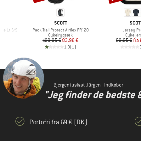
MÆRKE
MÆR
SCOTT
SCOT
Artikel
Artikel
ce Lt S/S
Pack Trail Protect Airflex FR' 20
Jersey Pr
pe
Produktgruppe
Produkt
Cykelrygsæk
Cykeljer
 pris
Pris
Nedsat pris
Pr
Ne
€
199,95 €
83,98 €
99,95 €
fra
)
1,0
(
1
)
Bjergentusiast Jürgen - Indkøber
"Jeg finder de bedste 
Portofri fra 69 € (DK)