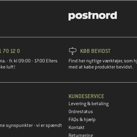
1 70 12 0
KØB BEVIDST
ma. - fr. kl 09:00 - 17:00 Ellers
Find her nyttige værktøjer, som h
ke luft!
med at købe produkter bevidst.
KUNDESERVICE
Levering & betaling
to
Ordrestatus
FAQs & hjælp
rne synspunkter - vi er spændt
Kontakt
Returnering