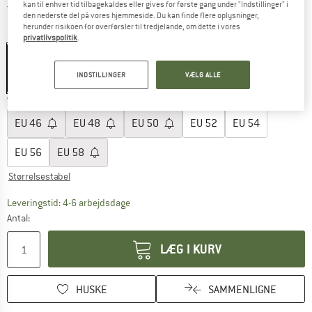
kan til enhver tid tilbagekaldes eller gives for første gang under "Indstillinger" i
Danmark. Oplysninger om forsendelse
Gratis forsendelse
(DK)
den nederste del på vores hjemmeside. Du kan finde flere oplysninger,
herunder risikoen for overførsler til tredjelande, om dette i vores
Farve:
Black
privatlivspolitik
.
INDSTILLINGER
VÆLG ALLE
30%
30%
Vælg en størrelse:
EU
46
EU
48
EU
50
EU
52
EU
54
EU
56
EU
58
Størrelsestabel
Linket åbnes i en infoboks og indeholder he
Leveringstid: 4-6 arbejdsdage
Antal:
LÆG I KURV
HUSKE
SAMMENLIGNE