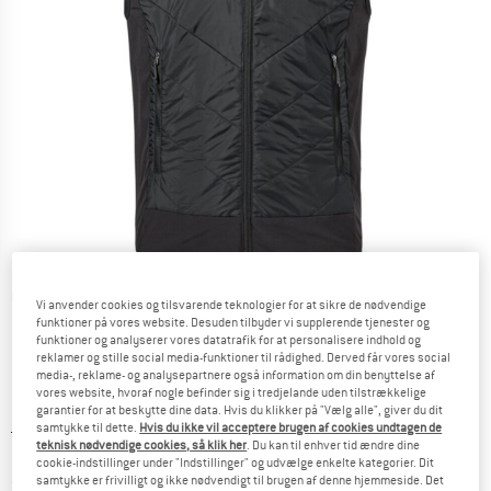
Detaljevisning
Vi anvender cookies og tilsvarende teknologier for at sikre de nødvendige
funktioner på vores website. Desuden tilbyder vi supplerende tjenester og
funktioner og analyserer vores datatrafik for at personalisere indhold og
reklamer og stille social media-funktioner til rådighed. Derved får vores social
media-, reklame- og analysepartnere også information om din benyttelse af
vores website, hvoraf nogle befinder sig i tredjelande uden tilstrækkelige
garantier for at beskytte dine data. Hvis du klikker på "Vælg alle", giver du dit
samtykke til dette.
Hvis du ikke vil acceptere brugen af cookies undtagen de
Original pris :
Pris:
149,95
€
teknisk nødvendige cookies, så klik her
. Du kan til enhver tid ændre dine
104,97
€
inkl. moms.
cookie-indstillinger under "Indstillinger" og udvælge enkelte kategorier. Dit
~
KR
784,71
samtykke er frivilligt og ikke nødvendigt til brugen af denne hjemmeside. Det