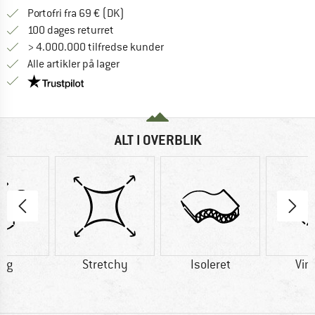
Find oplysninger om forsendelse her! Åb
Portofri fra 69 € (DK)
Gå til returretten her Åbnes i en infoboks
100 dages returret
> 4.000.000 tilfredse kunder
Alle artikler på lager
Vi er Trustpilot-certificeret - oplysningerne får du
ALT I OVERBLIK
6 g
Stretchy
Isoleret
Vin