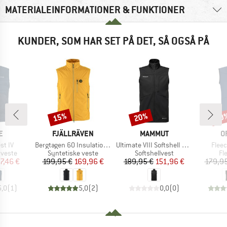
MATERIALEINFORMATIONER & FUNKTIONER
KUNDER, SOM HAR SET PÅ DET, SÅ OGSÅ PÅ
15%
20%
20
Rabat
Rabat
Raba
KE
MÆRKE
MÆRKE
M
E
FJÄLLRÄVEN
MAMMUT
O
Artikel
Artikel
Artike
st IV
Bergtagen 60 Insulation Vest
Ultimate VIII Softshell Vest
Fleec
uppe
Produktgruppe
Produktgruppe
Pr
 veste
Syntetiske veste
Softshellvest
Fl
is
dsat pris
Pris
Nedsat pris
Pris
Nedsat pris
7,46 €
199,95 €
169,96 €
189,95 €
151,96 €
179,95
5,0
(
1
)
5,0
(
2
)
0,0
(
0
)