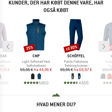
KUNDER, DER HAR KØBT DENNE VARE, HAR
OGSÅ KØBT
til 30%
25%
20
Rabat
Rabat
Raba
MÆRKE
MÆRKE
PEAK
CMP
SCHÖFFEL
Artikel
Artikel
Artik
He. II Jacket
Light Softshell Vest
Pants Folkstone
Drop
gruppe
Produktgruppe
Produktgruppe
Pr
akke
Softshellvest
Trekking bukser
Cy
is
dsat pris
Pris
Nedsat pris
Pris
Nedsat pris
7,58 €
59,95 €
fra
44,96 €
99,95 €
fra
69,97 €
119,9
5,0
(
5
)
5,0
(
1
)
4,5
(
2
)
HVAD MENER DU?