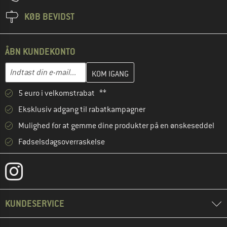
KØB BEVIDST
ÅBN KUNDEKONTO
Indtast din e-mailadresse her, og opret i næste trin din kundekon
E-mail-adresse
5 euro i velkomstrabat **
Eksklusiv adgang til rabatkampagner
Mulighed for at gemme dine produkter på en ønskeseddel
Fødselsdagsoverraskelse
KUNDESERVICE