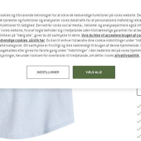
ookies og tilsvarende teknologier for at sikre de nødvendige funktioner på vores website. D
Væ
e tjenester og funktioner og analyserer vores datatrafik for at personalisere indhold og rekla
funktioner til rådighed. Derved får vores social media-, reklame- og analysepartnere også in
 vores website, hvoraf nogle befinder sig i tredjelande uden tilstrækkelige garantier for at b
 klikker på "Vælg alle", giver du dit samtykke til dette.
Hvis du ikke vil acceptere brugen af c
S
dvendige cookies, så klik her
. Du kan til enhver tid ændre dine cookie-indstillinger under "Ind
te kategorier. Dit samtykke er frivilligt og ikke nødvendigt til brugen af denne hjemmeside. D
Le
lbagekaldes eller gives for første gang under "Indstillinger" i den nederste del på vores hjem
plysninger, herunder risikoen for overførsler til tredjelande, om dette i vores
privatlivspolitik
.
An
INDSTILLINGER
VÆLG ALLE