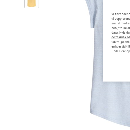
Vi anvender c
vi supplerend
social media-
benyttelse af
data. Hvis du
de teknisk nø
udvælge enkel
enhver tid ti
finde flere o