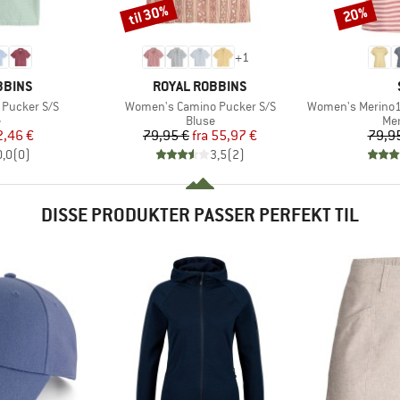
til 30%
20%
Rabat
Rabat
+
1
MÆRKE
BBINS
ROYAL ROBBINS
Artikel
Artikel
 Pucker S/S
Women's Camino Pucker S/S
Women's Merino155 Lah
uktgruppe
Produktgruppe
Pro
e
Bluse
Mer
is
dsat pris
Pris
Nedsat pris
2,46 €
79,95 €
fra
55,97 €
79,9
0,0
(
0
)
3,5
(
2
)
DISSE PRODUKTER PASSER PERFEKT TIL