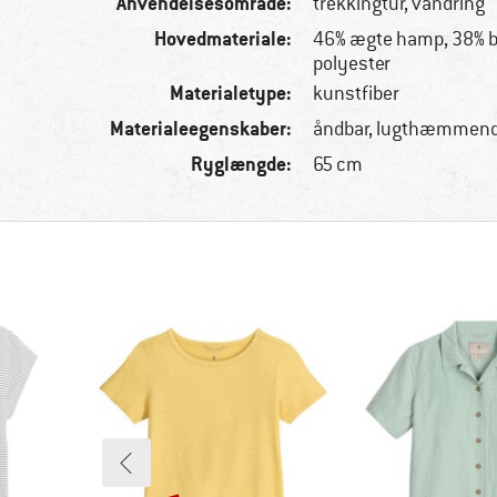
Anvendelsesområde:
trekkingtur, vandring
Hovedmateriale:
46% ægte hamp, 38% 
polyester
Materialetype:
kunstfiber
Materialeegenskaber:
åndbar, lugthæmmend
Ryglængde:
65 cm