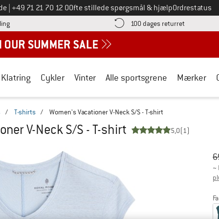
Ring til os på
de
|
+49 71 21 70 12 0
Ofte stillede spørgsmål & hjælp
Ordrestatus
Find betalingsoplysningerne her! Åbnes i en infoboks
Gå til retur
ling
100 dages returret
Klatring
Cykler
Vinter
Alle sportsgrene
Mærker
s
/
T-shirts
/
Women's Vacationer V-Neck S/S - T-shirt
ner V-Neck S/S - T-shirt
5,0
(1)
Or
Pr
6
~
pl
Fa