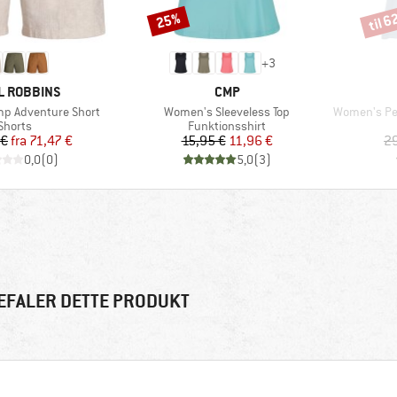
til 
25%
Rabat
Rabat
+
3
KE
MÆRKE
L ROBBINS
CMP
Artikel
Artikel
p Adventure Short
Women's Sleeveless Top
Women's Perfo
Produktgruppe
Produktgruppe
Shorts
Funktionsshirt
Pris
Nedsat pris
Pris
Nedsat pris
 €
fra
71,47 €
15,95 €
11,96 €
29
0,0
(
0
)
5,0
(
3
)
EFALER DETTE PRODUKT