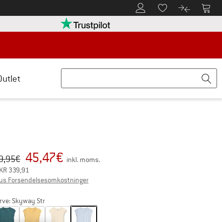
Til kundekontoen
Til 
Til huskesedlen.
Til produk
retten her Åbnes i en infoboks
Vi er Trustpilot-certificeret - oplysning
Outlet
45,47
€
iginal pris :
is:
9,95
€
inkl. moms.
KR
339,91
Oplysninger om forsendelsesomkostningerne.
us Forsendelsesomkostninger
rve:
Skyway Str