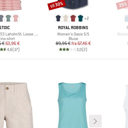
til 30%
25%
Rabat
Rabat
+
2
MÆRKE
MÆRKE
STOIC
ROYAL ROBBINS
Artikel
Artikel
olmSt. Loose Shirt Striped
Women's Oasis S/S
Women
duktgruppe
Produktgruppe
ino-shirt
Bluse
Pris
Nedsat pris
Pris
Nedsat pris
5 €
63,96 €
89,95 €
fra
67,46 €
4,6
(
17
)
3,0
(
2
)