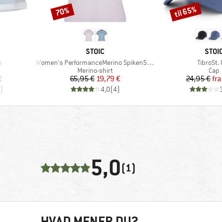
til 65%
70%
Rabat
Rabat
MÆRKE
MÆR
STOIC
STOI
Artikel
Artikel
s
Women's PerformanceMerino SpikenSt. Shirt
TibroSt.
uppe
Produktgruppe
Prod
Merino-shirt
Cap
 pris
Pris
Nedsat pris
Pr
Ne
€
65,95 €
19,79 €
24,95 €
fra
)
4,0
(
4
)
5,0
(1)
HVAD MENER DU?