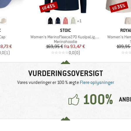
til 45%
til 35%
Rabat
Rabat
+
1
KE
MÆRKE
MÆR
C
STOIC
ROYA
Artikel
Artikel
 Cap
Women's MerinoFleece270 KuolpaLightSt. Zip Hoody
Women's Hem
uktgruppe
Produktgruppe
Merinohoodie
is
dsat pris
Pris
Nedsat pris
8,73 €
169,95 €
fra
93,47 €
109,95
3,0
(
1
)
0,0
(
0
)
VURDERINGSOVERSIGT
Vores vurderinger er 100 % ægte
Flere oplysninger
100%
ANB