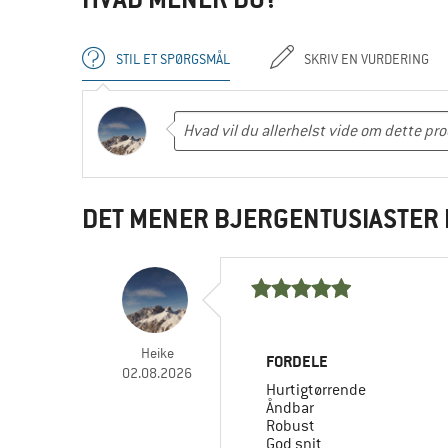
STIL ET SPØRGSMÅL
SKRIV EN VURDERING
DET MENER BJERGENTUSIASTER 
Heike
FORDELE
02.08.2026
Hurtigtørrende
Åndbar
Robust
God snit