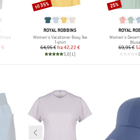
til 35%
25%
Rabat
Rabat
2
MÆRKE
MÆRKE
S
ROYAL ROBBINS
ROYAL RO
Artikel
Artikel
Stripe
Women's Vacationer Boxy Tee
Women's Desert
uppe
Produktgruppe
Prod
T-shirt
Blus
 pris
Pris
Nedsat pris
Pr
Ne
7 €
64,95 €
fra
42,22 €
69,95 €
5
)
5,0
(
1
)