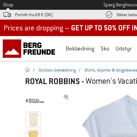
Til
Shop
Spørg Bergfreun
Portofri fra 69 € (DK)
Sikker beta
Up to 50% off now in our summer sale
Beklædning
Sko
Udstyr
Hjemmeside
/
Outdoor beklædning
/
Shirts, skjorter & longsleeve
ROYAL ROBBINS
-
Women's Vacatio