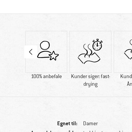
59 g
100% anbefale
Kunder siger: fast-
Kunde
drying
Å
Egnet til:
Damer