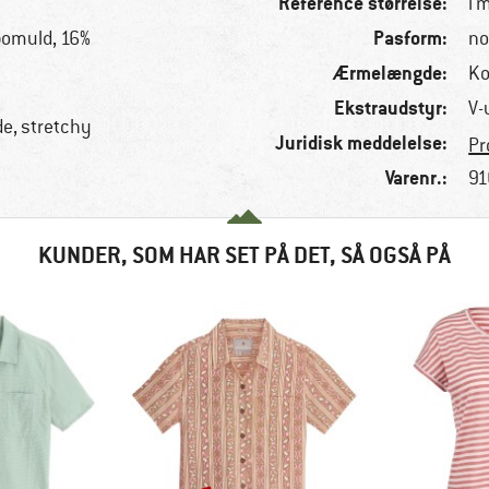
Reference størrelse:
i 
Pasform:
bomuld, 16%
no
Ærmelængde:
Ko
Ekstraudstyr:
V-
e, stretchy
Juridisk meddelelse:
Pr
Varenr.:
91
KUNDER, SOM HAR SET PÅ DET, SÅ OGSÅ PÅ