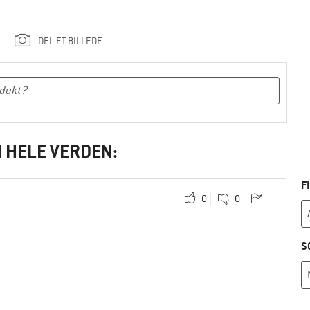
DEL ET BILLEDE
I HELE VERDEN:
F
0
0
S