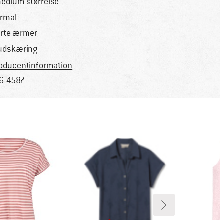
medium størrelse
rmal
rte ærmer
udskæring
oducentinformation
6-4587