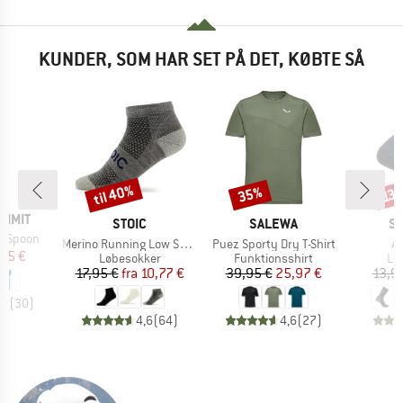
KUNDER, SOM HAR SET PÅ DET, KØBTE SÅ
til 40%
35%
Rabat
Rabat
Raba
13
UMMIT
MÆRKE
MÆRKE
M
STOIC
SALEWA
S
y Spoon
Artikel
Artikel
Ar
Merino Running Low Socks
Puez Sporty Dry T-Shirt
Ae
is
dsat pris
85 €
Produktgruppe
Produktgruppe
Pr
Løbesokker
Funktionsshirt
Lø
Pris
Nedsat pris
Pris
Nedsat pris
17,95 €
fra
10,77 €
39,95 €
25,97 €
13,9
,9
(
30
)
4,6
(
64
)
4,6
(
27
)