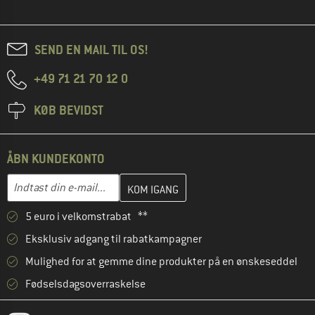
SEND EN MAIL TIL OS!
+49 71 21 70 12 0
KØB BEVIDST
ÅBN KUNDEKONTO
Indtast din e-mailadresse her, og opret i næste trin din kundekon
E-mail-adresse
5 euro i velkomstrabat **
Eksklusiv adgang til rabatkampagner
Mulighed for at gemme dine produkter på en ønskeseddel
Fødselsdagsoverraskelse