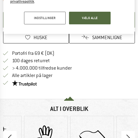
privatlivspolitik
.
INDSTILLINGER
VÆLG ALLE
OPRET MEDDELELSE
HUSKE
SAMMENLIGNE
Find oplysninger om forsendelse her! Åb
Portofri fra 69 € (DK)
Gå til returretten her Åbnes i en infoboks
100 dages returret
> 4.000.000 tilfredse kunder
Alle artikler på lager
Vi er Trustpilot-certificeret - oplysningerne får du
ALT I OVERBLIK