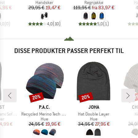
gruppe
Produktgruppe
Produktgruppe
Pr
est
Handsker
Regnjakke
H
is
dsat pris
Pris
Nedsat pris
Pris
Nedsat pris
5,96 €
29,95 €
19,47 €
119,95 €
fra
83,97 €
4
0,0
(
0
)
4,0
(
10
)
5,0
(
1
)
DISSE PRODUKTER PASSER PERFEKT TIL
20%
20%
60
Rabat
Rabat
Raba
E
MÆRKE
MÆRKE
MÆ
ST
P.A.C.
JOHA
CH
Artikel
Artikel
Ar
l Snowpants
Recycled Merino Tech Hat
Hat Double Layer
K
tgruppe
Produktgruppe
Produktgruppe
ser
Hue
Hue
is
dsat pris
Pris
Nedsat pris
Pris
Nedsat pris
4,99 €
24,95 €
19,96 €
34,95 €
27,96 €
24,9