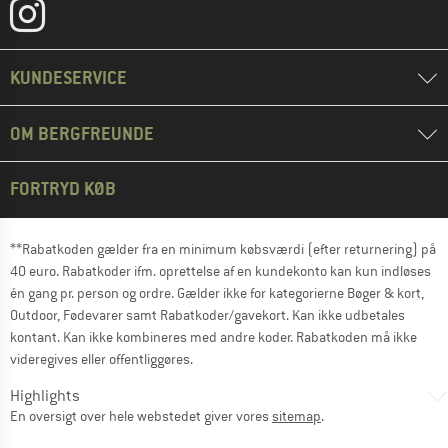
KUNDESERVICE
OM BERGFREUNDE
FORTRYD KØB
**Rabatkoden gælder fra en minimum købsværdi (efter returnering) på
40 euro. Rabatkoder ifm. oprettelse af en kundekonto kan kun indløses
én gang pr. person og ordre. Gælder ikke for kategorierne Bøger & kort,
Outdoor, Fødevarer samt Rabatkoder/gavekort. Kan ikke udbetales
kontant. Kan ikke kombineres med andre koder. Rabatkoden må ikke
videregives eller offentliggøres.
Highlights
En oversigt over hele webstedet giver vores
sitemap
.