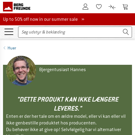
Til kundekontoen
Til 
Til huskesedlen.
Til produk
Up to 50% off now in our summer sale
Up to 50% off now in our summer sale »
Huer
Bjergentusiast Hannes
"DETTE PRODUKT KAN IKKE LÆNGERE
LEVERES."
Enten er der her tale om en ældre model, eller vi kan eller vil
ikke genbestille produktet hos producenten.
Du behøver ikke at give op! Selvfølgelig har vi alternativer