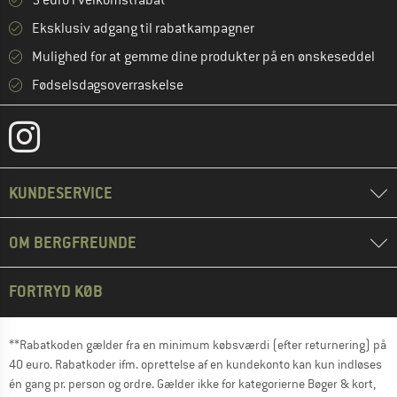
5 euro i velkomstrabat **
Eksklusiv adgang til rabatkampagner
Mulighed for at gemme dine produkter på en ønskeseddel
Fødselsdagsoverraskelse
KUNDESERVICE
OM BERGFREUNDE
FORTRYD KØB
**Rabatkoden gælder fra en minimum købsværdi (efter returnering) på
40 euro. Rabatkoder ifm. oprettelse af en kundekonto kan kun indløses
én gang pr. person og ordre. Gælder ikke for kategorierne Bøger & kort,