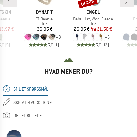
til 20%
Rabat
MÆRKE
MÆRKE
FSKIN
DYNAFIT
ENGEL
Artikel
Artikel
Ar
Beanie
FT Beanie
Baby Hat, Wool Fleece
Dr
uktgruppe
Produktgruppe
Produktgruppe
Hue
Hue
is
dsat pris
Pris
Pris
Nedsat pris
13,97 €
36,95 €
26,95 €
fra
21,56 €
+
3
+
6
5,0
(
5
)
5,0
(
1
)
5,0
(
12
)
HVAD MENER DU?
STIL ET SPØRGSMÅL
SKRIV EN VURDERING
DEL ET BILLEDE