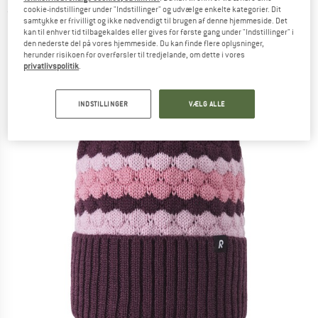
cookie-indstillinger under "Indstillinger" og udvælge enkelte kategorier. Dit
(0)
samtykke er frivilligt og ikke nødvendigt til brugen af denne hjemmeside. Det
kan til enhver tid tilbagekaldes eller gives for første gang under "Indstillinger" i
den nederste del på vores hjemmeside. Du kan finde flere oplysninger,
herunder risikoen for overførsler til tredjelande, om dette i vores
privatlivspolitik
.
INDSTILLINGER
VÆLG ALLE