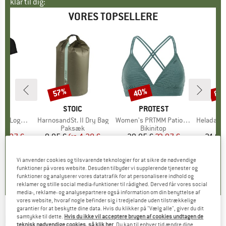
klar til dig:
VORES TOPSELLERE
57%
40%
80
Rabat
Rabat
Raba
E
OX
MÆRKE
STOIC
MÆRKE
PROTEST
o T-Shirt
Artikel
HarnosandSt. II Dry Bag
Artikel
Women's PRTMM Patio Triangle
Artikel
HeladagenSt. Insulated
gruppe
hirt
Produktgruppe
Paksæk
Produktgruppe
Bikinitop
Pr
Te
is
dsat pris
62,97 €
9,95 €
fra
Pris
Nedsat pris
4,28 €
39,95 €
Pris
Nedsat pris
23,97 €
24,95
Vi anvender cookies og tilsvarende teknologier for at sikre de nødvendige
,7
(
24
)
5,0
(
2
)
4,9
(
23
)
funktioner på vores website. Desuden tilbyder vi supplerende tjenester og
funktioner og analyserer vores datatrafik for at personalisere indhold og
reklamer og stille social media-funktioner til rådighed. Derved får vores social
media-, reklame- og analysepartnere også information om din benyttelse af
vores website, hvoraf nogle befinder sig i tredjelande uden tilstrækkelige
garantier for at beskytte dine data. Hvis du klikker på "Vælg alle", giver du dit
REIMA
-
samtykke til dette.
Hvis du ikke vil acceptere brugen af cookies undtagen de
Kid's Beanie Pampula - Hue
teknisk nødvendige cookies, så klik her
. Du kan til enhver tid ændre dine