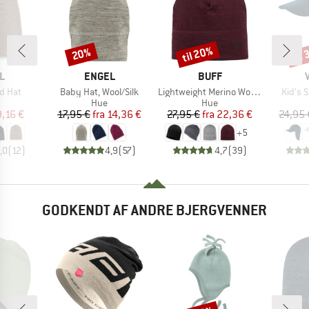
til 20%
til
20%
Rabat
Rabat
Raba
KE
MÆRKE
MÆRKE
L
ENGEL
BUFF
Artikel
Artikel
Artikel
d Hat
Baby Hat, Wool/Silk
Lightweight Merino Wool Hat
Kid's 
uktgruppe
Produktgruppe
Produktgruppe
Hue
Hue
is
dsat pris
Pris
Nedsat pris
Pris
Nedsat pris
9,16 €
17,95 €
fra
14,36 €
27,95 €
fra
22,36 €
24,95 
+
5
,0
(
12
)
4,9
(
57
)
4,7
(
39
)
GODKENDT AF ANDRE BJERGVENNER