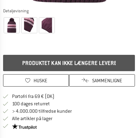
Detaljevisning
PRODUKTET KAN IKKE LÆNGERE LEVERES
HUSKE
SAMMENLIGNE
Find oplysninger om forsendelse her! Åb
Portofri fra 69 € (DK)
Gå til returretten her Åbnes i en infoboks
100 dages returret
> 4.000.000 tilfredse kunder
Alle artikler på lager
Vi er Trustpilot-certificeret - oplysningerne får du