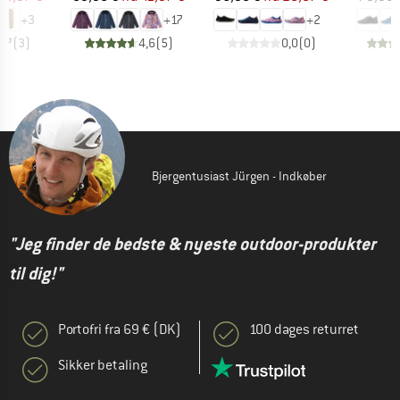
+
3
+
17
+
2
4,7
(
3
)
4,6
(
5
)
0,0
(
0
)
Bjergentusiast Jürgen - Indkøber
"Jeg finder de bedste & nyeste outdoor-produkter
til dig!"
Portofri fra 69 € (DK)
100 dages returret
Sikker betaling