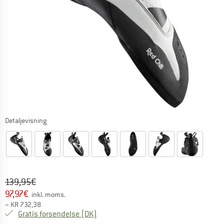
Detaljevisning
Original pris :
Pris:
139,95
€
97,97
€
inkl. moms.
~
KR
732,38
Danmark. Oplysninger om forsendelse
Gratis forsendelse
(DK)