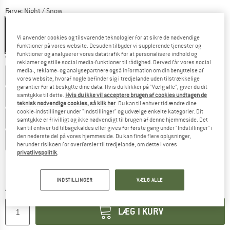
Farve:
Night / Snow
Vi anvender cookies og tilsvarende teknologier for at sikre de nødvendige
funktioner på vores website. Desuden tilbyder vi supplerende tjenester og
30%
funktioner og analyserer vores datatrafik for at personalisere indhold og
Vælg en størrelse:
reklamer og stille social media-funktioner til rådighed. Derved får vores social
media-, reklame- og analysepartnere også information om din benyttelse af
EU
35,5
EU
36
EU
37
EU
37,5
EU
38
EU
38,5
vores website, hvoraf nogle befinder sig i tredjelande uden tilstrækkelige
garantier for at beskytte dine data. Hvis du klikker på "Vælg alle", giver du dit
samtykke til dette.
Hvis du ikke vil acceptere brugen af cookies undtagen de
EU
39
EU
40
EU
40,5
EU
41
EU
42
EU
42,5
teknisk nødvendige cookies, så klik her
. Du kan til enhver tid ændre dine
cookie-indstillinger under "Indstillinger" og udvælge enkelte kategorier. Dit
EU
43
EU
44
EU
44,5
EU
45
EU
45,5
EU
46
samtykke er frivilligt og ikke nødvendigt til brugen af denne hjemmeside. Det
kan til enhver tid tilbagekaldes eller gives for første gang under "Indstillinger" i
den nederste del på vores hjemmeside. Du kan finde flere oplysninger,
EU
47
herunder risikoen for overførsler til tredjelande, om dette i vores
privatlivspolitik
.
Størrelsestabel
Linket åbnes i en infoboks og indeholder he
Leveringstid: 4-6 arbejdsdage
INDSTILLINGER
VÆLG ALLE
Antal:
LÆG I KURV