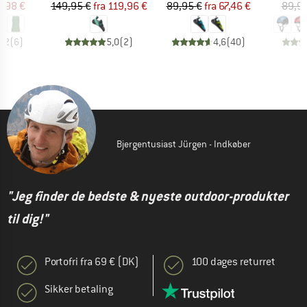
is
dsat pris
Pris
Nedsat pris
Pris
Nedsat pris
5,98 €
149,95 €
fra
119,96 €
89,95 €
fra
67,46 €
89,95
4,2
(
6
)
5,0
(
2
)
4,6
(
40
)
Bjergentusiast Jürgen - Indkøber
"Jeg finder de bedste & nyeste outdoor-produkter
til dig!"
Portofri fra 69 € (DK)
100 dages returret
Sikker betaling