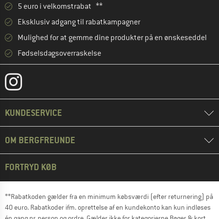
5 euro i velkomstrabat **
Eksklusiv adgang til rabatkampagner
Mulighed for at gemme dine produkter på en ønskeseddel
Fødselsdagsoverraskelse
KUNDESERVICE
OM BERGFREUNDE
FORTRYD KØB
**Rabatkoden gælder fra en minimum købsværdi (efter returnering) på
40 euro. Rabatkoder ifm. oprettelse af en kundekonto kan kun indløses
én gang pr. person og ordre. Gælder ikke for kategorierne Bøger & kort,