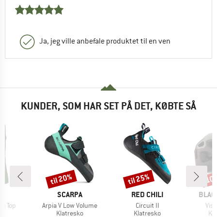
Ja, jeg ville anbefale produktet til en ven
KUNDER, SOM HAR SET PÅ DET, KØBTE SÅ
til 20%
til 25%
10
Rabat
Rabat
Raba
KE
MÆRKE
MÆRKE
MÆR
E
SCARPA
RED CHILI
BLAC
Artikel
Artikel
Arti
ri Top
Arpia V Low Volume
Circuit II
Vis
duktgruppe
Produktgruppe
Produktgruppe
Pr
Klatresko
Klatresko
Kl