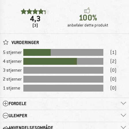
100%
4,3
(3)
anbefaler dette produkt
VURDERINGER
5 stjerner
(1)
4 stjerner
(2)
3 stjerner
(0)
2 stjerner
(0)
1 stjerne
(0)
FORDELE
ULEMPER
ANVENDELSESOMRÅDE