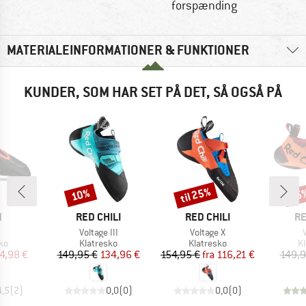
forspænding
MATERIALEINFORMATIONER & FUNKTIONER
KUNDER, SOM HAR SET PÅ DET, SÅ OGSÅ PÅ
til 25%
10%
35
Rabat
Rabat
Raba
KE
MÆRKE
MÆRKE
M
N
RED CHILI
RED CHILI
RE
el
Artikel
Artikel
A
Voltage III
Voltage X
tgruppe
Produktgruppe
Produktgruppe
P
ko
Klatresko
Klatresko
K
is
dsat pris
Pris
Nedsat pris
Pris
Nedsat pris
4,98 €
149,95 €
134,96 €
154,95 €
fra
116,21 €
149,9
4,5
(
2
)
0,0
(
0
)
0,0
(
0
)