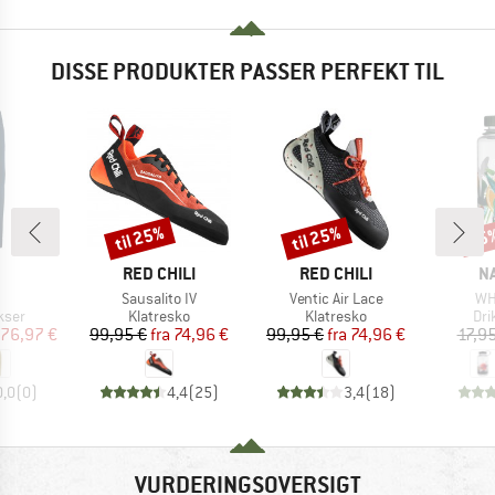
DISSE PRODUKTER PASSER PERFEKT TIL
til 25%
til 25%
15
Rabat
Rabat
Raba
RKE
MÆRKE
MÆRKE
M
RED CHILI
RED CHILI
N
l
Artikel
Artikel
Art
Sausalito IV
Ventic Air Lace
WH
gruppe
Produktgruppe
Produktgruppe
Pro
kser
Klatresko
Klatresko
Dri
is
dsat pris
Pris
Nedsat pris
Pris
Nedsat pris
76,97 €
99,95 €
fra
74,96 €
99,95 €
fra
74,96 €
17,95
0,0
(
0
)
4,4
(
25
)
3,4
(
18
)
VURDERINGSOVERSIGT