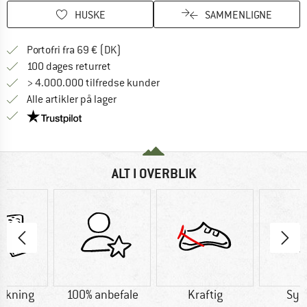
HUSKE
SAMMENLIGNE
Find oplysninger om forsendelse her! Åb
Portofri fra 69 € (DK)
Gå til returretten her Åbnes i en infoboks
100 dages returret
> 4.000.000 tilfredse kunder
Alle artikler på lager
Vi er Trustpilot-certificeret - oplysningerne får du
ALT I OVERBLIK
lukning
100% anbefale
Kraftig
Syn