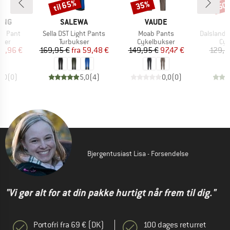
til 65%
35%
50
Rabat
Rabat
Raba
MÆRKE
MÆRKE
ING
SALEWA
VAUDE
Artikel
Artikel
Artikel
er Pant
Sella DST Light Pants
Moab Pants
DalslandSt. G
gruppe
Produktgruppe
Produktgruppe
Pro
kser
Turbukser
Cykelbukser
Cyk
is
dsat pris
Pris
Nedsat pris
Pris
Nedsat pris
16,96 €
169,95 €
fra
59,48 €
149,95 €
97,47 €
129,9
0,0
(
0
)
5,0
(
4
)
0,0
(
0
)
Bjergentusiast Lisa - Forsendelse
"Vi gør alt for at din pakke hurtigt når frem til dig."
Portofri fra 69 € (DK)
100 dages returret