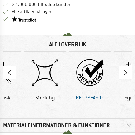
> 4.000.000 tilfredse kunder
Alle artikler på lager
Vi er Trustpilot-certificeret - oplysningerne får du
ALT I OVERBLIK
etisk
Stretchy
PFC-/PFAS-fri
Synt
MATERIALEINFORMATIONER & FUNKTIONER