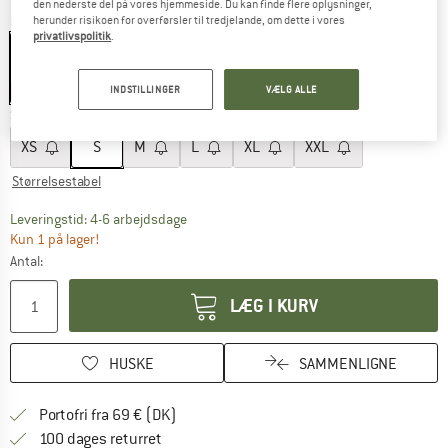
den nederste del på vores hjemmeside. Du kan finde flere oplysninger,
Farve:
Black / Grey
herunder risikoen for overførsler til tredjelande, om dette i vores
privatlivspolitik
.
30%
INDSTILLINGER
VÆLG ALLE
Størrelse:
S
XS
S
M
L
XL
XXL
Størrelsestabel
Linket åbnes i en infoboks og indeholder he
Leveringstid: 4-6 arbejdsdage
Kun 1 på lager!
Antal:
LÆG I KURV
HUSKE
SAMMENLIGNE
Find oplysninger om forsendelse her! Åb
Portofri fra 69 € (DK)
Gå til returretten her Åbnes i en infoboks
100 dages returret