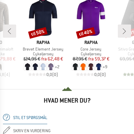
til 50%
til 40%
20
Rabat
Rabat
Raba
E
MÆRKE
MÆRKE
O
RAPHA
RAPHA
Artikel
Artikel
Artikel
Primaloft
Brevet Element Jersey
Core Jersey
Sitivo G
tgruppe
Produktgruppe
Produktgruppe
Pro
kke
Cykeljersey
Cykeljersey
Cyk
is
dsat pris
Pris
Nedsat pris
Pris
Nedsat pris
79,88 €
124,95 €
fra
62,48 €
87,95 €
fra
59,37 €
69,95 
+
2
+
9
4,8
(
4
)
0,0
(
0
)
0,0
(
0
)
HVAD MENER DU?
STIL ET SPØRGSMÅL
SKRIV EN VURDERING