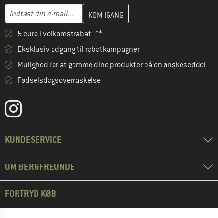
Indtast din e-mailadresse her, og opret i næste trin din kundekon
E-mail-adresse
5 euro i velkomstrabat **
Eksklusiv adgang til rabatkampagner
Mulighed for at gemme dine produkter på en ønskeseddel
Fødselsdagsoverraskelse
KUNDESERVICE
OM BERGFREUNDE
FORTRYD KØB