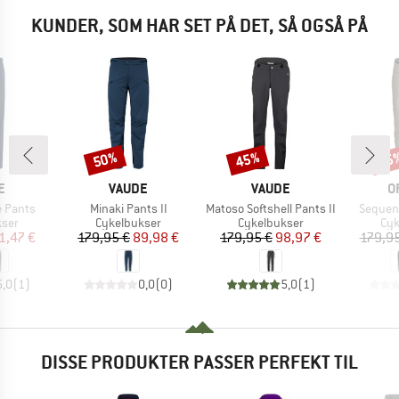
KUNDER, SOM HAR SET PÅ DET, SÅ OGSÅ PÅ
50%
45%
15
Rabat
Rabat
Raba
KE
MÆRKE
MÆRKE
M
E
VAUDE
VAUDE
O
Artikel
Artikel
Artikel
e Pants
Minaki Pants II
Matoso Softshell Pants II
Sequenc
gruppe
Produktgruppe
Produktgruppe
Pro
kser
Cykelbukser
Cykelbukser
Cyk
is
dsat pris
Pris
Nedsat pris
Pris
Nedsat pris
1,47 €
179,95 €
89,98 €
179,95 €
98,97 €
179,95
5,0
(
1
)
0,0
(
0
)
5,0
(
1
)
DISSE PRODUKTER PASSER PERFEKT TIL