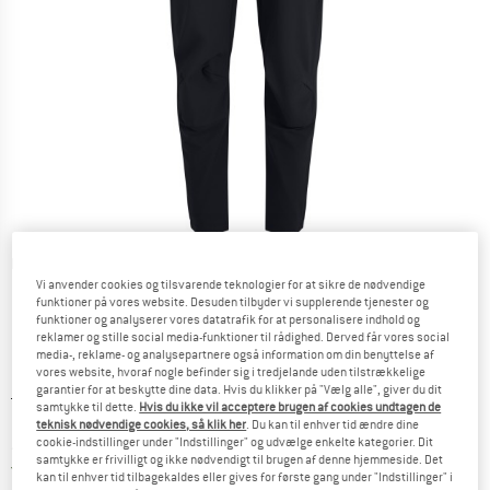
Detaljevisning
Vi anvender cookies og tilsvarende teknologier for at sikre de nødvendige
funktioner på vores website. Desuden tilbyder vi supplerende tjenester og
funktioner og analyserer vores datatrafik for at personalisere indhold og
reklamer og stille social media-funktioner til rådighed. Derved får vores social
media-, reklame- og analysepartnere også information om din benyttelse af
vores website, hvoraf nogle befinder sig i tredjelande uden tilstrækkelige
garantier for at beskytte dine data. Hvis du klikker på "Vælg alle", giver du dit
Original pris :
Pris:
159,95
€
samtykke til dette.
Hvis du ikke vil acceptere brugen af cookies undtagen de
111,97
€
inkl. moms.
teknisk nødvendige cookies, så klik her
. Du kan til enhver tid ændre dine
cookie-indstillinger under "Indstillinger" og udvælge enkelte kategorier. Dit
~
KR
837,04
samtykke er frivilligt og ikke nødvendigt til brugen af denne hjemmeside. Det
Danmark. Oplysninger om forsendelse
Gratis forsendelse
(DK)
kan til enhver tid tilbagekaldes eller gives for første gang under "Indstillinger" i