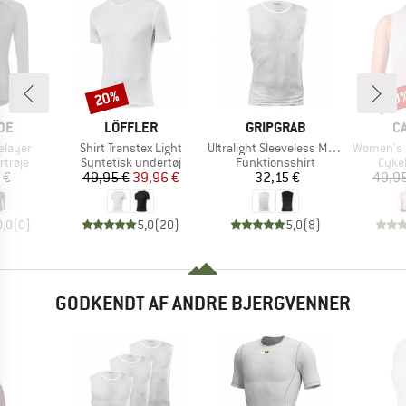
20%
20
Rabat
Raba
E
MÆRKE
MÆRKE
M
DE
LÖFFLER
GRIPGRAB
C
Artikel
Artikel
Artikel
elayer
Shirt Transtex Light
Ultralight Sleeveless Mesh Baselayer
Women's Pro
uppe
Produktgruppe
Produktgruppe
Prod
trøje
Syntetisk undertøj
Funktionsshirt
Cyke
is
Pris
Nedsat pris
Pris
 €
49,95 €
39,96 €
32,15 €
49,95
0,0
(
0
)
5,0
(
20
)
5,0
(
8
)
GODKENDT AF ANDRE BJERGVENNER