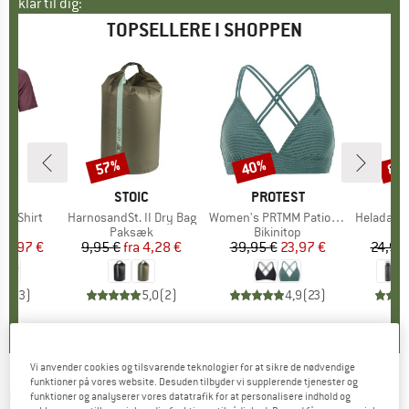
klar til dig:
TOPSELLERE I SHOPPEN
57%
40%
80
Rabat
Rabat
Raba
E
OX
MÆRKE
STOIC
MÆRKE
PROTEST
k T-Shirt
Artikel
HarnosandSt. II Dry Bag
Artikel
Women's PRTMM Patio Triangle
Artikel
HeladagenSt. Insulated
gruppe
hirt
Produktgruppe
Paksæk
Produktgruppe
Bikinitop
Pr
Te
is
dsat pris
62,97 €
9,95 €
fra
Pris
Nedsat pris
4,28 €
39,95 €
Pris
Nedsat pris
23,97 €
24,95
4,3
(
3
)
5,0
(
2
)
4,9
(
23
)
Vi anvender cookies og tilsvarende teknologier for at sikre de nødvendige
funktioner på vores website. Desuden tilbyder vi supplerende tjenester og
RAPHA
-
Thermal Base Layer -
funktioner og analyserer vores datatrafik for at personalisere indhold og