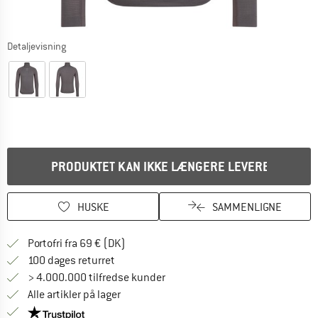
Detaljevisning
PRODUKTET KAN IKKE LÆNGERE LEVERES
HUSKE
SAMMENLIGNE
Find oplysninger om forsendelse her! Åb
Portofri fra 69 € (DK)
Gå til returretten her Åbnes i en infoboks
100 dages returret
> 4.000.000 tilfredse kunder
Alle artikler på lager
Vi er Trustpilot-certificeret - oplysningerne får du