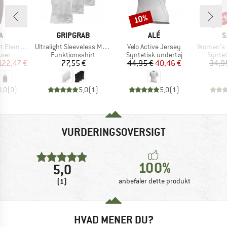
10%
22
Rabat
Raba
KE
MÆRKE
MÆRKE
M
A
GRIPGRAB
ALÉ
S
Artikel
Artikel
Artikel
o Bib Shorts
Ultralight Sleeveless Mesh Baselayer 3-Pack
Velo Active Jersey
Women's Liev
gruppe
Produktgruppe
Produktgruppe
Produ
kser
Funktionsshirt
Syntetisk undertøj
Syntet
is
dsat pris
Pris
Pris
Nedsat pris
122,47 €
77,55 €
44,95 €
40,46 €
34,9
0,0
(
0
)
5,0
(
1
)
5,0
(
1
)
VURDERINGSOVERSIGT
100%
5,0
(1)
anbefaler dette produkt
HVAD MENER DU?