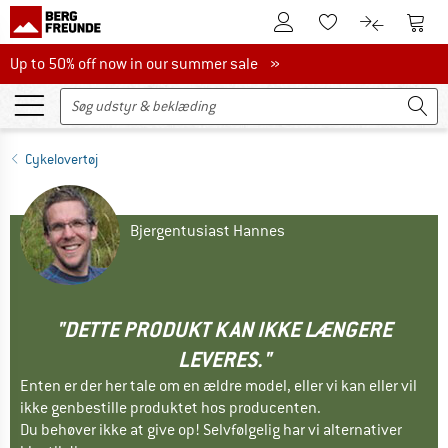
Til kundekontoen
Til 
Til huskesedlen.
Til produk
Up to 50% off now in our summer sale
Up to 50% off now in our summer sale »
Cykelovertøj
Bjergentusiast Hannes
"DETTE PRODUKT KAN IKKE LÆNGERE
LEVERES."
Enten er der her tale om en ældre model, eller vi kan eller vil
ikke genbestille produktet hos producenten.
Du behøver ikke at give op! Selvfølgelig har vi alternativer