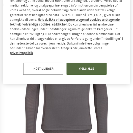
reklamer og stille social media-funktioner til rådighed. Derved får vores social
Cykelundertrøje
media-, reklame- og analysepartnere også information om din benyttelse af
vores website, hvoraf nogle befinder sig i tredjelande uden tilstrækkelige
5,0
(1)
garantier for at beskytte dine data. Hvis du klikker på "Vælg alle", giver du dit
samtykke til dette.
Hvis du ikke vil acceptere brugen af cookies undtagen de
teknisk nødvendige cookies, så klik her
. Du kan til enhver tid ændre dine
cookie-indstillinger under "Indstillinger" og udvælge enkelte kategorier. Dit
samtykke er frivilligt og ikke nødvendigt til brugen af denne hjemmeside. Det
kan til enhver tid tilbagekaldes eller gives for første gang under "Indstillinger" i
den nederste del på vores hjemmeside. Du kan finde flere oplysninger,
herunder risikoen for overførsler til tredjelande, om dette i vores
privatlivspolitik
.
INDSTILLINGER
VÆLG ALLE