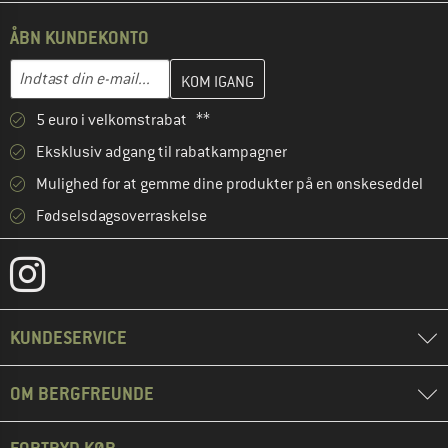
ÅBN KUNDEKONTO
Indtast din e-mailadresse her, og opret i næste trin din kundekon
E-mail-adresse
5 euro i velkomstrabat **
Eksklusiv adgang til rabatkampagner
Mulighed for at gemme dine produkter på en ønskeseddel
Fødselsdagsoverraskelse
KUNDESERVICE
OM BERGFREUNDE