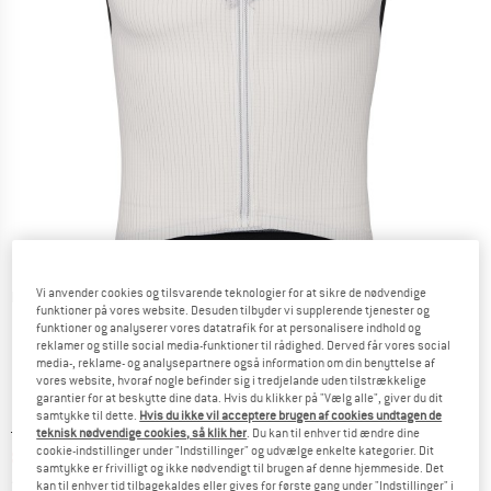
Vi anvender cookies og tilsvarende teknologier for at sikre de nødvendige
Detaljevisning
funktioner på vores website. Desuden tilbyder vi supplerende tjenester og
funktioner og analyserer vores datatrafik for at personalisere indhold og
reklamer og stille social media-funktioner til rådighed. Derved får vores social
media-, reklame- og analysepartnere også information om din benyttelse af
vores website, hvoraf nogle befinder sig i tredjelande uden tilstrækkelige
garantier for at beskytte dine data. Hvis du klikker på "Vælg alle", giver du dit
samtykke til dette.
Hvis du ikke vil acceptere brugen af cookies undtagen de
Original pris :
Pris:
129,95
€
teknisk nødvendige cookies, så klik her
. Du kan til enhver tid ændre dine
cookie-indstillinger under "Indstillinger" og udvælge enkelte kategorier. Dit
88,37
€
inkl. moms.
samtykke er frivilligt og ikke nødvendigt til brugen af denne hjemmeside. Det
~
KR
660,62
kan til enhver tid tilbagekaldes eller gives for første gang under "Indstillinger" i