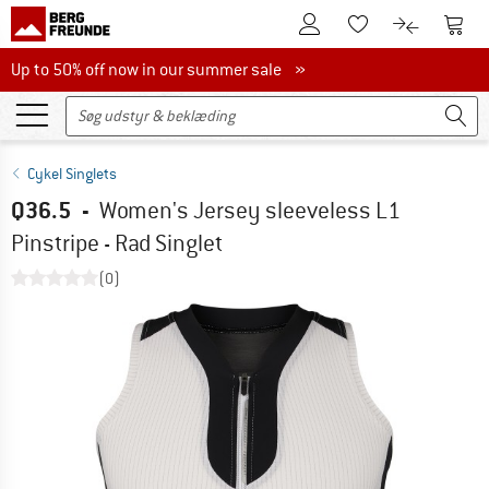
Til kundekontoen
Til 
Til huskesedlen.
Til produk
Up to 50% off now in our summer sale
Up to 50% off now in our summer sale »
Cykel Singlets
Q36.5
-
Women's Jersey sleeveless L1
Pinstripe - Rad Singlet
(0)