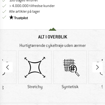
Gå til returretten her Åbnes i en infoboks
100 dages returret
> 4.000.000 tilfredse kunder
Alle artikler på lager
Vi er Trustpilot-certificeret - oplysningerne får du
ALT I OVERBLIK
Hurtigtørrende cykeltrøje uden ærmer
 g
Stretchy
Syntetisk
9