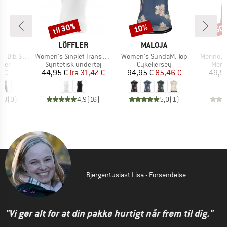
til 30%
10%
50
Rabat
Rabat
Raba
KE
MÆRKE
MÆRKE
S
LÖFFLER
MALOJA
Artikel
Artikel
Artikel
Shorts S11
Women's Singlet Transtex Light
Women's SundaM. Top
Merino13
gruppe
Produktgruppe
Produktgruppe
Prod
kser
Syntetisk undertøj
Cykeljersey
Meri
is
Pris
Nedsat pris
Pris
Nedsat pris
5 €
44,95 €
fra
31,47 €
94,95 €
85,46 €
49,9
0,0
(
0
)
4,9
(
16
)
5,0
(
1
)
Bjergentusiast Lisa - Forsendelse
"Vi gør alt for at din pakke hurtigt når frem til dig."