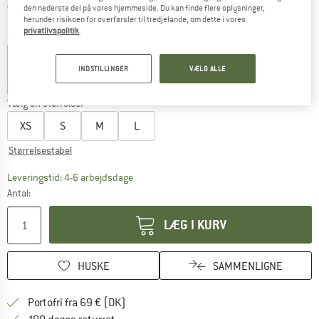
Danmark. Oplysninger om forsendelse
Gratis forsendelse
(DK)
den nederste del på vores hjemmeside. Du kan finde flere oplysninger,
herunder risikoen for overførsler til tredjelande, om dette i vores
privatlivspolitik
.
Farve:
White
INDSTILLINGER
VÆLG ALLE
32%
32%
Vælg en størrelse:
XS
S
M
L
Størrelsestabel
Linket åbnes i en infoboks og indeholder he
Leveringstid: 4-6 arbejdsdage
Antal:
LÆG I KURV
HUSKE
SAMMENLIGNE
Find oplysninger om forsendelse her! Åb
Portofri fra 69 € (DK)