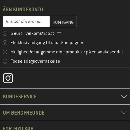
ÅBN KUNDEKONTO
Indtast din e-mailadresse her, og opret i næste trin din kundekon
E-mail-adresse
5 euro i velkomstrabat **
Eksklusiv adgang til rabatkampagner
Mulighed for at gemme dine produkter på en ønskeseddel
Fødselsdagsoverraskelse
KUNDESERVICE
OM BERGFREUNDE
FORTRYD KØB