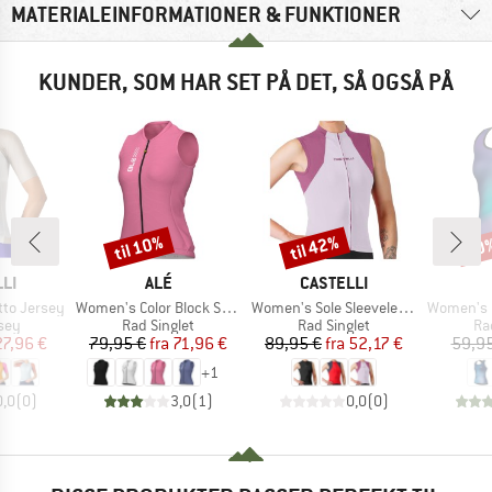
MATERIALEINFORMATIONER & FUNKTIONER
KUNDER, SOM HAR SET PÅ DET, SÅ OGSÅ PÅ
til 10%
til 42%
10
Rabat
Rabat
Raba
E
MÆRKE
MÆRKE
LI
ALÉ
CASTELLI
Artikel
Artikel
Artikel
tto Jersey
Women's Color Block Sleeveless Jersey
Women's Sole Sleeveless Jersey
Women's Pragm
gruppe
Produktgruppe
Produktgruppe
Pr
sey
Rad Singlet
Rad Singlet
Ra
is
dsat pris
Pris
Nedsat pris
Pris
Nedsat pris
27,96 €
79,95 €
fra
71,96 €
89,95 €
fra
52,17 €
59,95
+
1
0,0
(
0
)
3,0
(
1
)
0,0
(
0
)