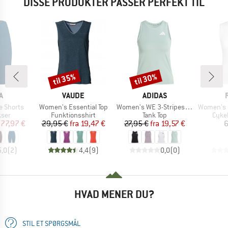
DISSE PRODUKTER PASSER PERFEKT TIL
til 35%
til 30%
Rabat
Rabat
KE
MÆRKE
MÆRKE
A
VAUDE
ADIDAS
Artikel
Artikel
Artikel
e Shorts
Women's Essential Top
Women's WE 3-Stripes Tank
Women's Lightweigh
gruppe
Produktgruppe
Produktgruppe
Prod
kser
Funktionsshirt
Tank Top
Cyke
is
dsat pris
Pris
Nedsat pris
Pris
Nedsat pris
77,97 €
29,95 €
fra
19,47 €
27,95 €
fra
19,57 €
6
5,0
(
2
)
4,4
(
9
)
0,0
(
0
)
HVAD MENER DU?
STIL ET SPØRGSMÅL