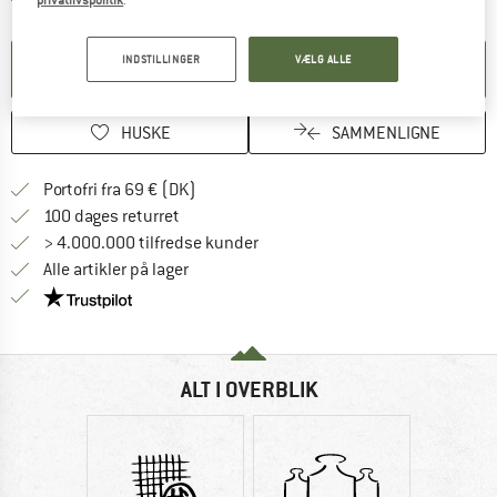
INDSTILLINGER
VÆLG ALLE
OPRET MEDDELELSE
HUSKE
SAMMENLIGNE
Find oplysninger om forsendelse her! Åb
Portofri fra 69 € (DK)
Gå til returretten her Åbnes i en infoboks
100 dages returret
> 4.000.000 tilfredse kunder
Alle artikler på lager
Vi er Trustpilot-certificeret - oplysningerne får du
ALT I OVERBLIK