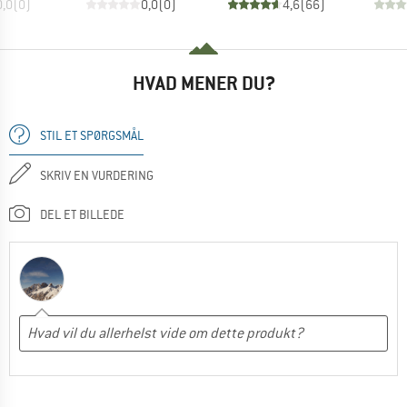
0,0
(
0
)
0,0
(
0
)
4,6
(
66
)
HVAD MENER DU?
STIL ET SPØRGSMÅL
SKRIV EN VURDERING
DEL ET BILLEDE