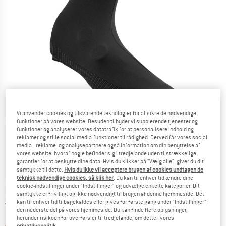
Vi anvender cookies og tilsvarende teknologier for at sikre de nødvendige
Detaljevisning
funktioner på vores website. Desuden tilbyder vi supplerende tjenester og
funktioner og analyserer vores datatrafik for at personalisere indhold og
reklamer og stille social media-funktioner til rådighed. Derved får vores social
media-, reklame- og analysepartnere også information om din benyttelse af
vores website, hvoraf nogle befinder sig i tredjelande uden tilstrækkelige
garantier for at beskytte dine data. Hvis du klikker på "Vælg alle", giver du dit
samtykke til dette.
Hvis du ikke vil acceptere brugen af cookies undtagen de
teknisk nødvendige cookies, så klik her
. Du kan til enhver tid ændre dine
Pris:
89,95
€
inkl. moms.
cookie-indstillinger under "Indstillinger" og udvælge enkelte kategorier. Dit
~
KR
672,43
samtykke er frivilligt og ikke nødvendigt til brugen af denne hjemmeside. Det
kan til enhver tid tilbagekaldes eller gives for første gang under "Indstillinger" i
Danmark. Oplysninger om forsendelse
Gratis forsendelse
(DK)
den nederste del på vores hjemmeside. Du kan finde flere oplysninger,
herunder risikoen for overførsler til tredjelande, om dette i vores
Linket åbnes i en infoboks og indeholder 
Artiklen er p.t. desværre udsolgt
privatlivspolitik
.