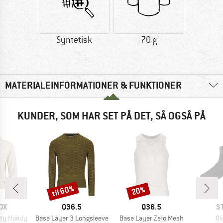
Syntetisk
70 g
MATERIALEINFORMATIONER & FUNKTIONER
KUNDER, SOM HAR SET PÅ DET, SÅ OGSÅ PÅ
til 60%
20%
Rabat
Rabat
E
MÆRKE
MÆRKE
M
OX
Q36.5
Q36.5
S
Artikel
Artikel
Art
ity Hoody
Base Layer 3 Longsleeve
Base Layer Zero Mesh
Ov