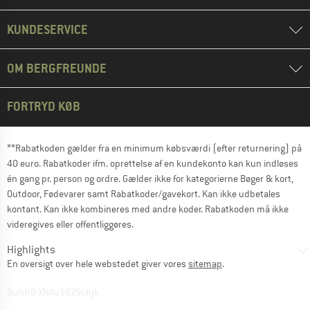
KUNDESERVICE
OM BERGFREUNDE
FORTRYD KØB
**Rabatkoden gælder fra en minimum købsværdi (efter returnering) på
40 euro. Rabatkoder ifm. oprettelse af en kundekonto kan kun indløses
én gang pr. person og ordre. Gælder ikke for kategorierne Bøger & kort,
Outdoor, Fødevarer samt Rabatkoder/gavekort. Kan ikke udbetales
kontant. Kan ikke kombineres med andre koder. Rabatkoden må ikke
videregives eller offentliggøres.
Highlights
En oversigt over hele webstedet giver vores
sitemap
.
BuildID XNAu5629cfyk