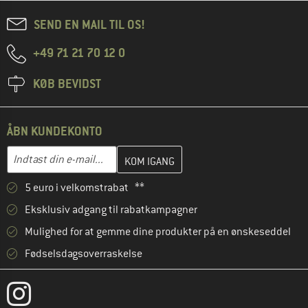
SEND EN MAIL TIL OS!
+49 71 21 70 12 0
KØB BEVIDST
ÅBN KUNDEKONTO
Indtast din e-mailadresse her, og opret i næste trin din kundekon
E-mail-adresse
5 euro i velkomstrabat **
Eksklusiv adgang til rabatkampagner
Mulighed for at gemme dine produkter på en ønskeseddel
Fødselsdagsoverraskelse