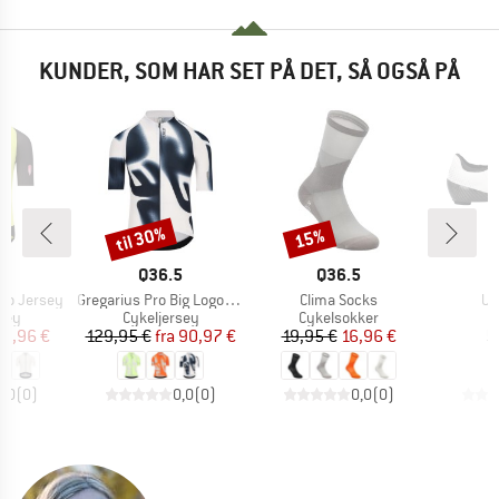
KUNDER, SOM HAR SET PÅ DET, SÅ OGSÅ PÅ
til 30%
15%
Rabat
Rabat
KE
MÆRKE
MÆRKE
5
Q36.5
Q36.5
Artikel
Artikel
Art
Pro Jersey
Gregarius Pro Big Logo Jersey
Clima Socks
Un
gruppe
Produktgruppe
Produktgruppe
P
sey
Cykeljersey
Cykelsokker
C
is
dsat pris
Pris
Nedsat pris
Pris
Nedsat pris
59,96 €
129,95 €
fra
90,97 €
19,95 €
16,96 €
5
0,0
(
0
)
0,0
(
0
)
0,0
(
0
)