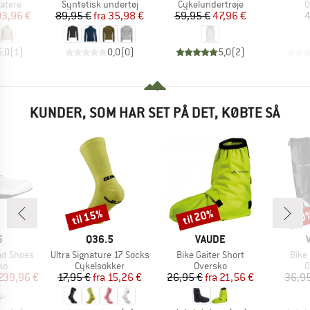
uppe
Produktgruppe
Produktgruppe
P
atere
Syntetisk undertøj
Cykelundertrøje
O
is
dsat pris
Pris
Nedsat pris
Pris
Nedsat pris
03,96 €
89,95 €
fra
35,98 €
59,95 €
47,96 €
4
5,0
(
1
)
0,0
(
0
)
5,0
(
2
)
KUNDER, SOM HAR SET PÅ DET, KØBTE SÅ
til 15%
til 20%
20
Rabat
Rabat
Raba
KE
MÆRKE
MÆRKE
5
Q36.5
VAUDE
Artikel
Artikel
Artik
ad Shoes
Ultra Signature 17 Socks
Bike Gaiter Short
Bike 
tgruppe
Produktgruppe
Produktgruppe
P
ko
Cykelsokker
Oversko
O
is
dsat pris
Pris
Nedsat pris
Pris
Nedsat pris
239,96 €
17,95 €
fra
15,26 €
26,95 €
fra
21,56 €
36,95