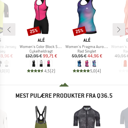
til
25%
25%
Rabat
Rabat
Raba
KE
MÆRKE
MÆRKE
5
ALÉ
ALÉ
Artikel
Artikel
Artikel
Pro Jersey
Women's Color Block Sleeveless Unitard
Women's Pragma Aurora Tank Top
Women's Adventu
gruppe
Produktgruppe
Produktgruppe
Pr
sey
Cykelheldragt
Rad Singlet
Ra
is
dsat pris
Pris
Nedsat pris
Pris
Nedsat pris
59,96 €
132,95 €
99,71 €
59,95 €
44,96 €
49,95 
0,0
(
0
)
4,5
(
2
)
5,0
(
4
)
MEST PULÆRE PRODUKTER FRA Q36.5