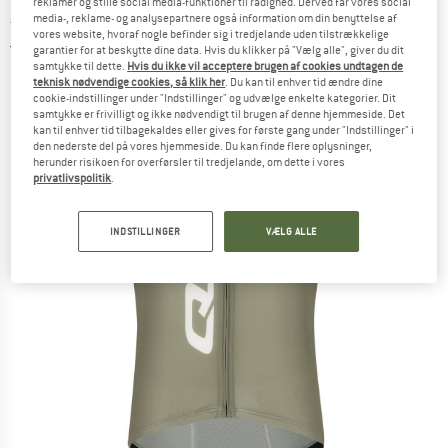
reklamer og stille social media-funktioner til rådighed. Derved får vores social
Jersey - Rad Singlet
media-, reklame- og analysepartnere også information om din benyttelse af
vores website, hvoraf nogle befinder sig i tredjelande uden tilstrækkelige
5,0
(1)
garantier for at beskytte dine data. Hvis du klikker på "Vælg alle", giver du dit
samtykke til dette.
Hvis du ikke vil acceptere brugen af cookies undtagen de
teknisk nødvendige cookies, så klik her
. Du kan til enhver tid ændre dine
cookie-indstillinger under "Indstillinger" og udvælge enkelte kategorier. Dit
samtykke er frivilligt og ikke nødvendigt til brugen af denne hjemmeside. Det
kan til enhver tid tilbagekaldes eller gives for første gang under "Indstillinger" i
den nederste del på vores hjemmeside. Du kan finde flere oplysninger,
herunder risikoen for overførsler til tredjelande, om dette i vores
privatlivspolitik
.
INDSTILLINGER
VÆLG ALLE