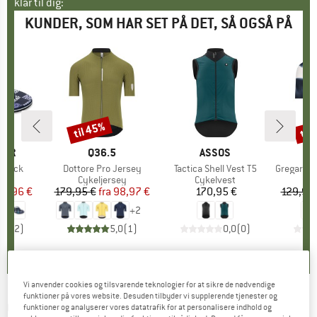
klar til dig:
KUNDER, SOM HAR SET PÅ DET, SÅ OGSÅ PÅ
til 45%
til
Rabat
Raba
VER
MÆRKE
Q36.5
MÆRKE
ASSOS
ayback
Artikel
Dottore Pro Jersey
Artikel
Tactica Shell Vest T5
Artikel
Gregarius Pr
tgruppe
er
Produktgruppe
Cykeljersey
Produktgruppe
Cykelvest
Pr
Cy
is
dsat pris
20,96 €
179,95 €
fra
Pris
Nedsat pris
98,97 €
170,95 €
Pris
129,95
+
2
4,5
(
2
)
5,0
(
1
)
0,0
(
0
)
Vi anvender cookies og tilsvarende teknologier for at sikre de nødvendige
funktioner på vores website. Desuden tilbyder vi supplerende tjenester og
Q36.5
-
Gregarius Signature Sleeveless
funktioner og analyserer vores datatrafik for at personalisere indhold og