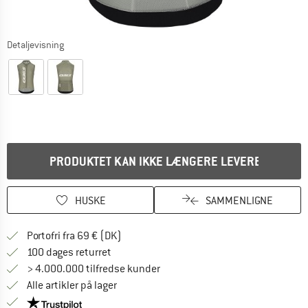
Detaljevisning
PRODUKTET KAN IKKE LÆNGERE LEVERES
HUSKE
SAMMENLIGNE
Find oplysninger om forsendelse her! Åb
Portofri fra 69 € (DK)
Gå til returretten her Åbnes i en infoboks
100 dages returret
> 4.000.000 tilfredse kunder
Alle artikler på lager
Vi er Trustpilot-certificeret - oplysningerne får du