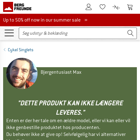
Til kundekontoen
Til 
Til huskesedlen.
Til produk
Up to 50% off now in our summer sale
Up to 50% off now in our summer sale »
Cykel Singlets
Bjergentusiast Max
"DETTE PRODUKT KAN IKKE LÆNGERE
LEVERES."
Enten er der her tale om en ældre model, eller vi kan eller vil
ikke genbestille produktet hos producenten.
Du behøver ikke at give op! Selvfølgelig har vi alternativer