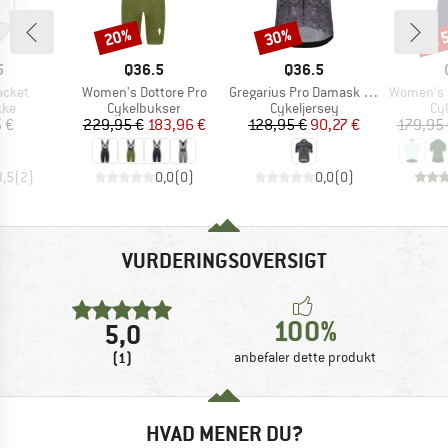
til
20%
30%
Rabat
Rabat
Raba
KE
MÆRKE
MÆRKE
5
Q36.5
Q36.5
Artikel
Artikel
Artikel
Jacket
Women's Dottore Pro
Gregarius Pro Damask Jersey
Women's Dot
tgruppe
Produktgruppe
Produktgruppe
Pr
kke
Cykelbukser
Cykeljersey
Cy
is
Pris
Nedsat pris
Pris
Nedsat pris
 €
229,95 €
183,96 €
128,95 €
90,27 €
179,95
3,5
(
2
)
0,0
(
0
)
0,0
(
0
)
VURDERINGSOVERSIGT
100%
5,0
(1)
anbefaler dette produkt
HVAD MENER DU?