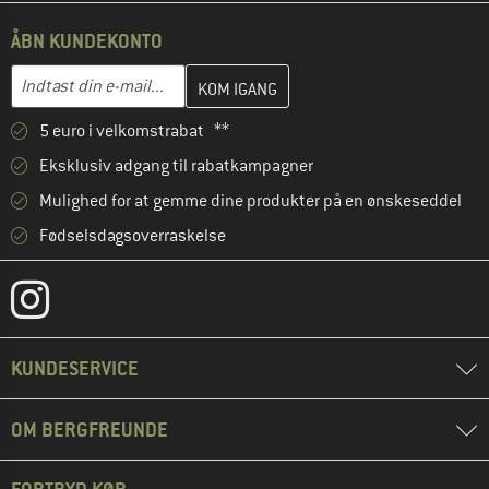
ÅBN KUNDEKONTO
Indtast din e-mailadresse her, og opret i næste trin din kundekon
E-mail-adresse
5 euro i velkomstrabat **
Eksklusiv adgang til rabatkampagner
Mulighed for at gemme dine produkter på en ønskeseddel
Fødselsdagsoverraskelse
KUNDESERVICE
OM BERGFREUNDE