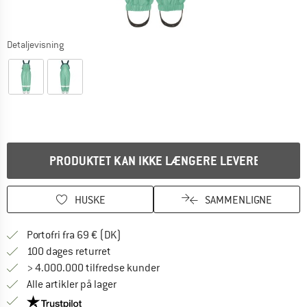
Detaljevisning
PRODUKTET KAN IKKE LÆNGERE LEVERES
HUSKE
SAMMENLIGNE
Find oplysninger om forsendelse her! Åb
Portofri fra 69 € (DK)
Gå til returretten her Åbnes i en infoboks
100 dages returret
> 4.000.000 tilfredse kunder
Alle artikler på lager
Vi er Trustpilot-certificeret - oplysningerne får du