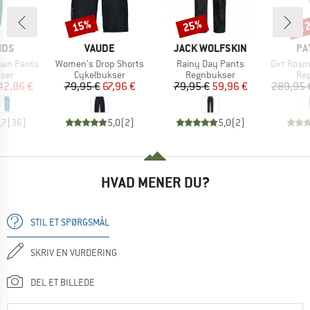
til
15%
25%
Rabat
Rabat
Raba
MÆRKE
MÆRKE
MÆ
IDS
VAUDE
JACK WOLFSKIN
PA
Artikel
Artikel
Artikel
Rain Pants
Women's Drop Shorts
Rainy Day Pants
Dirt Roa
gruppe
Produktgruppe
Produktgruppe
Pro
ser
Cykelbukser
Regnbukser
Re
is
dsat pris
Pris
Nedsat pris
Pris
Nedsat pris
42,86 €
79,95 €
67,96 €
79,95 €
59,96 €
289,95 
,7
(
36
)
5,0
(
2
)
5,0
(
2
)
HVAD MENER DU?
STIL ET SPØRGSMÅL
SKRIV EN VURDERING
DEL ET BILLEDE