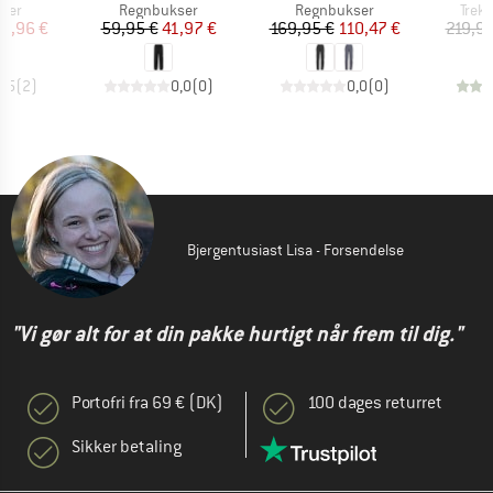
gruppe
Produktgruppe
Produktgruppe
Prod
ser
Regnbukser
Regnbukser
Trek
is
dsat pris
Pris
Nedsat pris
Pris
Nedsat pris
3,96 €
59,95 €
41,97 €
169,95 €
110,47 €
219,95
4,5
(
2
)
0,0
(
0
)
0,0
(
0
)
Bjergentusiast Lisa - Forsendelse
"Vi gør alt for at din pakke hurtigt når frem til dig."
Portofri fra 69 € (DK)
100 dages returret
Sikker betaling