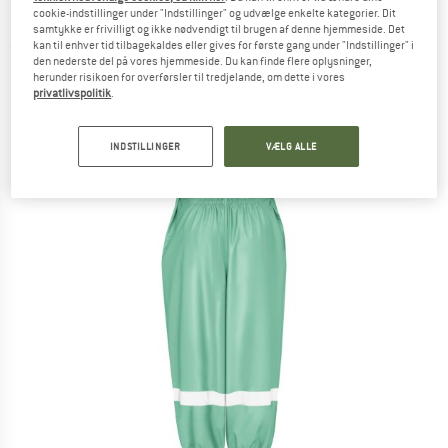
Regnbukser
cookie-indstillinger under "Indstillinger" og udvælge enkelte kategorier. Dit
samtykke er frivilligt og ikke nødvendigt til brugen af denne hjemmeside. Det
kan til enhver tid tilbagekaldes eller gives for første gang under "Indstillinger" i
(0)
den nederste del på vores hjemmeside. Du kan finde flere oplysninger,
herunder risikoen for overførsler til tredjelande, om dette i vores
privatlivspolitik
.
INDSTILLINGER
VÆLG ALLE