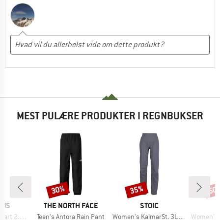
MEST PULÆRE PRODUKTER I REGNBUKSER
30%
35%
50
Rabat
Rabat
Raba
MÆRKE
MÆRKE
AUS
THE NORTH FACE
STOIC
Artikel
Artikel
Artikel
.5L Pant
Teen's Antora Rain Pant
Women's KalmarSt. 3L Full Zip Rain Pants II
Women's LaisholmSt