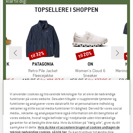
klar til dig:
TOPSELLERE I SHOPPEN
til 32%
til 20%
til
Rabat
Rabat
Raba
TOCK
MÆRKE
PATAGONIA
MÆRKE
ON
MÆ
HEB
 BF
Artikel
Retro Pile Jacket
Artikel
Women's Cloud 6
Artikel
MerinoMix150 Pi
tgruppe
er
Produktgruppe
Fleecejakke
Produktgruppe
Sneaker
Pr
Mer
is
dsat pris
71,96 €
149,95 €
fra
Pris
Nedsat pris
101,97 €
159,95 €
fra
Pris
Nedsat pris
127,96 €
59,95 
+
6
+
1
+
9
Vi anvender cookies og tilsvarende teknologier for at sikre de nødvendige
,8
(
20
)
4,6
(
71
)
4,7
(
48
)
funktioner på vores website. Desuden tilbyder vi supplerende tjenester og
funktioner og analyserer vores datatrafik for at personalisere indhold og
reklamer og stille social media-funktioner til rådighed. Derved får vores social
media-, reklame- og analysepartnere også information om din benyttelse af
vores website, hvoraf nogle befinder sig i tredjelande uden tilstrækkelige
garantier for at beskytte dine data. Hvis du klikker på "Vælg alle", giver du dit
PLAYSHOES
-
samtykke til dette.
Hvis du ikke vil acceptere brugen af cookies undtagen de
Kid's Fleece Bib Trousers -
teknisk nødvendige cookies, så klik her
. Du kan til enhver tid ændre dine