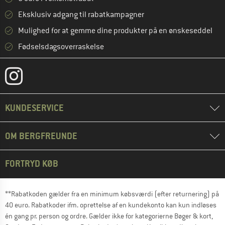
Eksklusiv adgang til rabatkampagner
Mulighed for at gemme dine produkter på en ønskeseddel
Fødselsdagsoverraskelse
KUNDESERVICE
OM BERGFREUNDE
FORTRYD KØB
**Rabatkoden gælder fra en minimum købsværdi (efter returnering) på
40 euro. Rabatkoder ifm. oprettelse af en kundekonto kan kun indløses
én gang pr. person og ordre. Gælder ikke for kategorierne Bøger & kort,