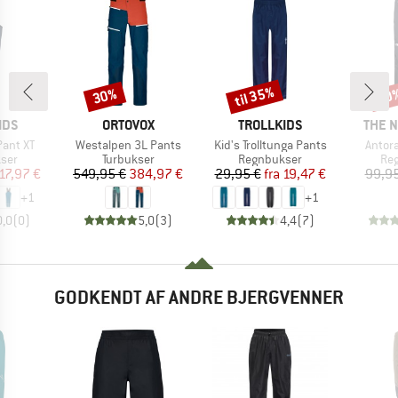
til 35%
30%
20
Rabat
Rabat
Raba
MÆRKE
MÆRKE
MÆRK
IDS
ORTOVOX
TROLLKIDS
THE 
Artikel
Artikel
Artikel
Pant XT
Westalpen 3L Pants
Kid's Trolltunga Pants
Antor
gruppe
Produktgruppe
Produktgruppe
Pro
ser
Turbukser
Regnbukser
Re
is
dsat pris
Pris
Nedsat pris
Pris
Nedsat pris
17,97 €
549,95 €
384,97 €
29,95 €
fra
19,47 €
99,95
+
1
+
1
0,0
(
0
)
5,0
(
3
)
4,4
(
7
)
GODKENDT AF ANDRE BJERGVENNER