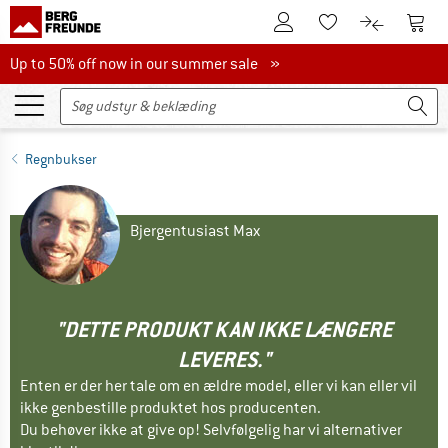
Til kundekontoen
Til 
Til huskesedlen.
Til produk
Up to 50% off now in our summer sale
Up to 50% off now in our summer sale »
Regnbukser
Bjergentusiast Max
"DETTE PRODUKT KAN IKKE LÆNGERE
LEVERES."
Enten er der her tale om en ældre model, eller vi kan eller vil
ikke genbestille produktet hos producenten.
Du behøver ikke at give op! Selvfølgelig har vi alternativer