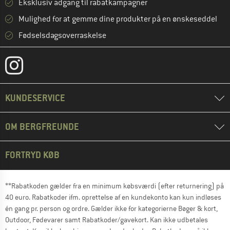
Eksklusiv adgang til rabatkampagner
Mulighed for at gemme dine produkter på en ønskeseddel
Fødselsdagsoverraskelse
KUNDESERVICE
OM BERGFREUNDE
FORTRYD KØB
**Rabatkoden gælder fra en minimum købsværdi (efter returnering) på
40 euro. Rabatkoder ifm. oprettelse af en kundekonto kan kun indløses
én gang pr. person og ordre. Gælder ikke for kategorierne Bøger & kort,
Outdoor, Fødevarer samt Rabatkoder/gavekort. Kan ikke udbetales