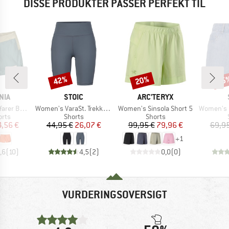
DISSE PRODUKTER PASSER PERFEKT TIL
42%
20%
25
Rabat
Rabat
Raba
MÆRKE
MÆRKE
NIA
STOIC
ARC'TERYX
Artikel
Artikel
Artikel
ardshorts
Women's VaraSt. Trekking Short Tights
Women's Sinsola Short 5
Women's MMXX. 
gruppe
Produktgruppe
Produktgruppe
orts
Shorts
Shorts
is
dsat pris
Pris
Nedsat pris
Pris
Nedsat pris
4,56 €
44,95 €
26,07 €
99,95 €
79,96 €
69,95
+
1
,6
(
10
)
4,5
(
2
)
0,0
(
0
)
VURDERINGSOVERSIGT