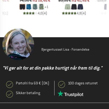
is
dsat pris
Pris
Nedsat pris
Pris
Nedsat pris
2,46 €
74,95 €
fra
58,46 €
89,95 €
fra
40,48 €
119,95
+
1
5,0
(
1
)
4,0
(
4
)
4,8
(
4
)
Bjergentusiast Lisa - Forsendelse
"Vi gør alt for at din pakke hurtigt når frem til dig."
Portofri fra 69 € (DK)
100 dages returret
Sikker betaling