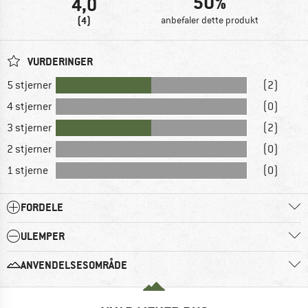
50%
4,0
(4)
anbefaler dette produkt
VURDERINGER
5 stjerner
(2)
4 stjerner
(0)
3 stjerner
(2)
2 stjerner
(0)
1 stjerne
(0)
FORDELE
ULEMPER
ANVENDELSESOMRÅDE