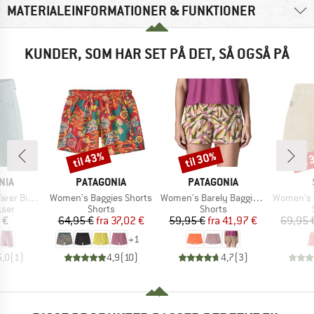
MATERIALEINFORMATIONER & FUNKTIONER
KUNDER, SOM HAR SET PÅ DET, SÅ OGSÅ PÅ
til 43%
til 30%
til
Rabat
Rabat
Raba
MÆRKE
MÆRKE
NIA
PATAGONIA
PATAGONIA
Artikel
Artikel
Artikel
ke Shorts
Women's Baggies Shorts
Women's Barely Baggies Shorts
Women's Hemp55 M
gruppe
Produktgruppe
Produktgruppe
kser
Shorts
Shorts
is
Pris
Nedsat pris
Pris
Nedsat pris
 €
64,95 €
fra
37,02 €
59,95 €
fra
41,97 €
69,95 
+
1
5,0
(
1
)
4,9
(
10
)
4,7
(
3
)