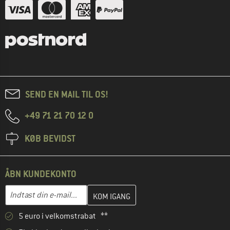
SEND EN MAIL TIL OS!
+49 71 21 70 12 0
KØB BEVIDST
ÅBN KUNDEKONTO
Indtast din e-mailadresse her, og opret i næste trin din kundekon
E-mail-adresse
5 euro i velkomstrabat **