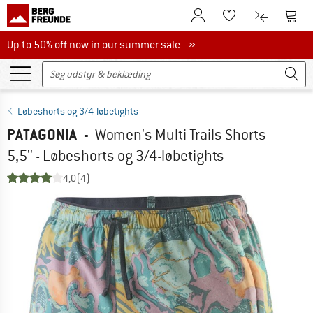
Til kundekontoen
Til 
Til huskesedlen.
Til produk
Up to 50% off now in our summer sale
Up to 50% off now in our summer sale »
Løbeshorts og 3/4-løbetights
PATAGONIA
-
Women's Multi Trails Shorts
5,5'' - Løbeshorts og 3/4-løbetights
4,0
(4)