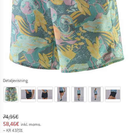
Detaljevisning
Original pris :
Pris:
74,95
€
58,46
€
inkl. moms.
~
KR
437,01