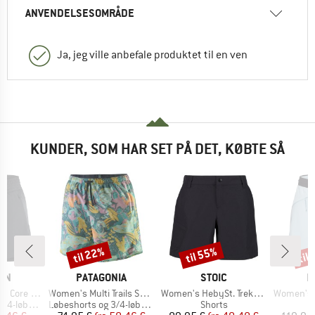
ANVENDELSESOMRÅDE
Ja, jeg ville anbefale produktet til en ven
KUNDER, SOM HAR SET PÅ DET, KØBTE SÅ
til 22%
til 55%
til
Rabat
Rabat
Raba
E
MÆRKE
MÆRKE
M
ON
PATAGONIA
STOIC
M
Artikel
Artikel
Artikel
re 2in1 4
Women's Multi Trails Shorts 5,5''
Women's HebySt. Trekking Shorts
Women's Aenerg
Produktgruppe
Produktgruppe
øbetights
Løbeshorts og 3/4-løbetights
Shorts