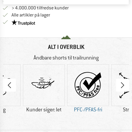
Gå til returretten her Åbnes i en infoboks
100 dages returret
> 4.000.000 tilfredse kunder
Alle artikler på lager
Vi er Trustpilot-certificeret - oplysningerne får du
ALT I OVERBLIK
Åndbare shorts til trailrunning
8 g
Kunder siger: let
PFC-/PFAS-fri
Str