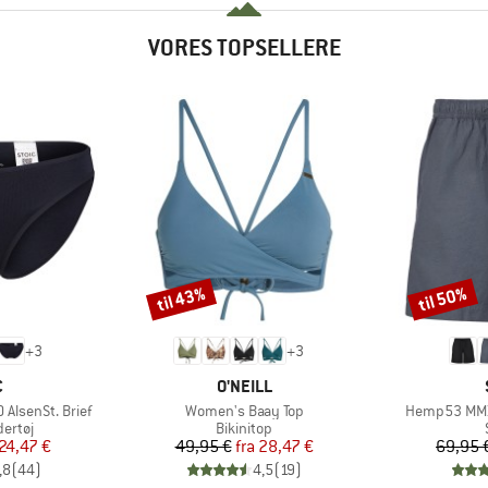
VORES TOPSELLERE
til 43%
til 50%
Rabat
Rabat
+
3
+
3
KE
MÆRKE
C
O'NEILL
Artikel
Artikel
AlsenSt. Brief
Women's Baay Top
Hemp53 MMX
uppe
Produktgruppe
ertøj
Bikinitop
is
dsat pris
Pris
Nedsat pris
24,47 €
49,95 €
fra
28,47 €
69,95 
,8
(
44
)
4,5
(
19
)