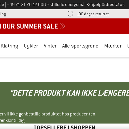
Ring til os på
de
|
+49 71 21 70 12 0
Ofte stillede spørgsmål & hjælp
Ordrestatus
Find betalingsoplysningerne her! Åbnes i en infoboks
Gå til retur
ling
100 dages returret
Klatring
Cykler
Vinter
Alle sportsgrene
Mærker
"DETTE PRODUKT KAN IKKE LÆNGERE
ller vil ikke genbestille produktet hos producenten.
r klar til dig:
TOPSELLERE I SHOPPEN