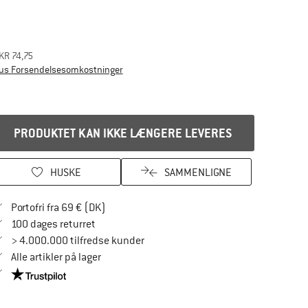
KR
74,75
Oplysninger om forsendelsesomkostningerne.
us Forsendelsesomkostninger
PRODUKTET KAN IKKE LÆNGERE LEVERES
HUSKE
SAMMENLIGNE
Find oplysninger om forsendelse her! Åbnes
Portofri fra 69 € (DK)
Gå til returretten her Åbnes i en infoboks
100 dages returret
> 4.000.000 tilfredse kunder
Alle artikler på lager
Vi er Trustpilot-certificeret - oplysningerne får du her