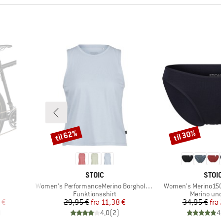
til 62%
til 30%
Rabat
Rabat
MÆRKE
MÆR
STOIC
STOI
Artikel
Artikel
Women's PerformanceMerino BorgholmSt. Tank
Women's Merino150 
pe
Produktgruppe
Produktgr
Funktionsshirt
Merino und
 pris
Pris
Nedsat pris
Pr
Ne
 €
29,95 €
fra
11,38 €
34,95 €
fra
)
4,0
(
2
)
4