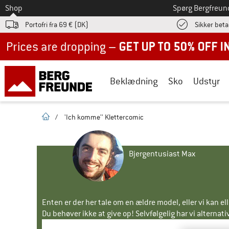
Til
Shop
Spørg Bergfreun
Portofri fra 69 € (DK)
Sikker beta
Up to 50% off now in our summer sale
Beklædning
Sko
Udstyr
Hjemmeside
/
'Ich komme'' Klettercomic
Bjergentusiast Max
Enten er der her tale om en ældre model, eller vi kan e
Du behøver ikke at give op! Selvfølgelig har vi alternative