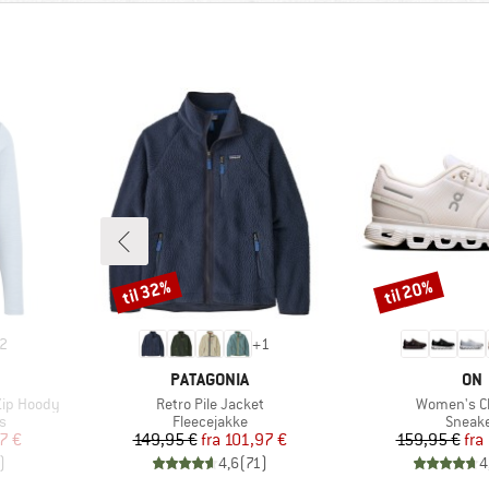
til 32%
til 20%
Rabat
Rabat
2
+
1
MÆRKE
MÆ
PATAGONIA
ON
Artikel
Artikel
Zip Hoody
Retro Pile Jacket
Women's C
Produktgruppe
Produ
s
Fleecejakke
Sneak
 pris
Pris
Nedsat pris
Pr
Ne
7 €
149,95 €
fra
101,97 €
159,95 €
fra
)
4,6
(
71
)
4