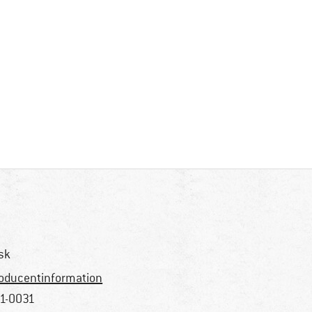
8
sk
oducentinformation
1-0031