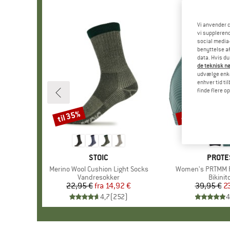
Vi anvender c
vi supplerend
social media-
benyttelse af
data. Hvis du
de teknisk nø
udvælge enkel
enhver tid ti
finde flere o
til 35%
40%
Rabat
Rabat
MÆRKE
STOIC
MÆRK
PROTE
Artikel
Merino Wool Cushion Light Socks
Artikel
Women's PRTMM Pa
Produktgruppe
Vandresokker
Produk
Bikinit
22,95 €
fra
Pris
Nedsat pris
14,92 €
39,95 €
Pr
Ne
2
4,7
(
252
)
4