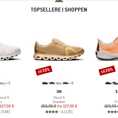
TOPSELLERE I SHOPPEN
til 20%
til 20%
Rabat
Rabat
+
9
+
8
RKE
MÆRKE
M
ON
S
Artikel
loud 6
Cloud 6
ktgruppe
Produktgruppe
Pr
er
Sneaker
Fr
is
dsat pris
Pris
Nedsat pris
127,96 €
159,95 €
fra
127,96 €
159,95 
,7
(
48
)
4,1
(
23
)