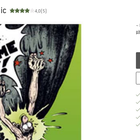
ic
4,0
(5)
~
pl