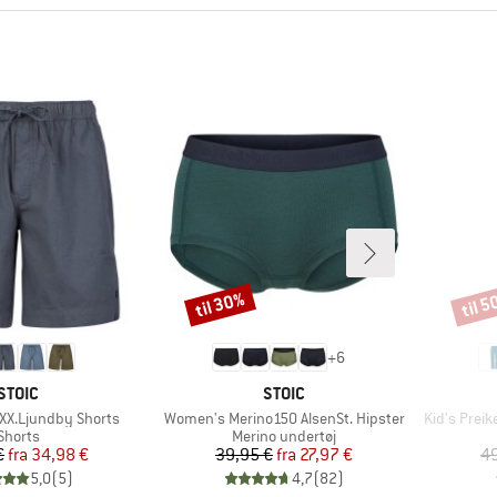
til 30%
til 
Rabat
Rabat
+
6
MÆRKE
MÆRKE
STOIC
STOIC
Artikel
Artikel
X.Ljundby Shorts
Women's Merino150 AlsenSt. Hipster
Kid's Preik
Produktgruppe
Produktgruppe
Shorts
Merino undertøj
Pris
Nedsat pris
Pris
Nedsat pris
€
fra
34,98 €
39,95 €
fra
27,97 €
49
5,0
(
5
)
4,7
(
82
)