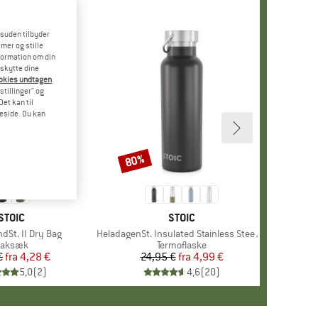
esuden tilbyder
mer og stille
formation om din
eskytte dine
ookies undtagen
stillinger" og
et kan til
meside. Du kan
80%
Rabat
MÆRKE
STOIC
MÆRKE
STOIC
dSt. II Dry Bag
Artikel
HeladagenSt. Insulated Stainless Steel Bottle 500
roduktgruppe
aksæk
Produktgruppe
Termoflaske
€
fra
Pris
Nedsat pris
4,28 €
24,95 €
fra
Pris
Nedsat pris
4,99 €
5,0
(
2
)
4,6
(
20
)