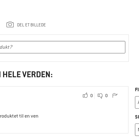
DEL ET BILLEDE
I HELE VERDEN:
F
0
0
produktet til en ven
S