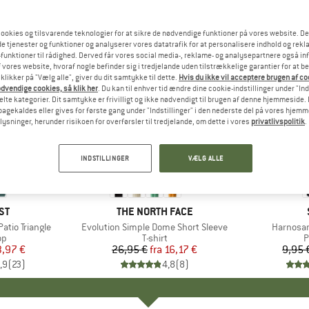
ookies og tilsvarende teknologier for at sikre de nødvendige funktioner på vores website. D
e tjenester og funktioner og analyserer vores datatrafik for at personalisere indhold og rekla
funktioner til rådighed. Derved får vores social media-, reklame- og analysepartnere også in
 vores website, hvoraf nogle befinder sig i tredjelande uden tilstrækkelige garantier for at b
 klikker på "Vælg alle", giver du dit samtykke til dette.
Hvis du ikke vil acceptere brugen af c
dvendige cookies, så klik her
. Du kan til enhver tid ændre dine cookie-indstillinger under "Ind
te kategorier. Dit samtykke er frivilligt og ikke nødvendigt til brugen af denne hjemmeside. D
lbagekaldes eller gives for første gang under "Indstillinger" i den nederste del på vores hjem
plysninger, herunder risikoen for overførsler til tredjelande, om dette i vores
privatlivspolitik
.
til 40%
57%
Rabat
Rabat
INDSTILLINGER
VÆLG ALLE
+
11
E
ST
MÆRKE
THE NORTH FACE
tio Triangle
Artikel
Evolution Simple Dome Short Sleeve
Artikel
Harnosan
tgruppe
op
Produktgruppe
T-shirt
P
P
is
dsat pris
3,97 €
26,95 €
fra
Pris
Nedsat pris
16,17 €
9,95 
,9
(
23
)
4,8
(
8
)