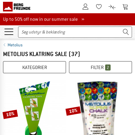
Til kundekontoen
Til 
Til huskesedlen.
Til produk
Up to 50% off now in our summer sale
Up to 50% off now in our summer sale »
Metolius
METOLIUS KLATRING SALE
(37)
KATEGORIER
FILTER
2
10%
10%