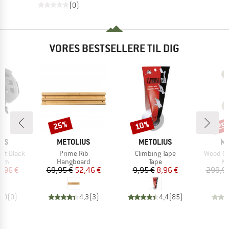
(0)
VORES BESTSELLERE TIL DIG
25%
10%
25
Rabat
Rabat
Raba
MÆRKE
MÆRKE
M
IUS
METOLIUS
METOLIUS
ME
Artikel
Artikel
Artikel
et Black
Prime Rib
Climbing Tape
Wood Gr
gruppe
Produktgruppe
Produktgruppe
Pr
elm
Hangboard
Tape
Kl
is
dsat pris
Pris
Nedsat pris
Pris
Nedsat pris
3,96 €
69,95 €
52,46 €
9,95 €
8,96 €
299,9
0,0
(
0
)
4,3
(
3
)
4,4
(
85
)