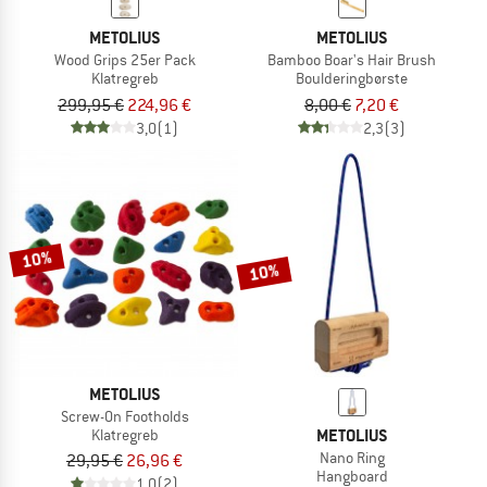
METOLIUS
METOLIUS
Wood Grips 25er Pack
Bamboo Boar's Hair Brush
Klatregreb
Boulderingbørste
299,95 €
224,96 €
8,00 €
7,20 €
3,0
(1)
2,3
(3)
10%
10%
METOLIUS
Screw-On Footholds
METOLIUS
Klatregreb
Nano Ring
29,95 €
26,96 €
Hangboard
1,0
(2)