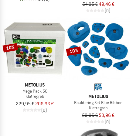
54,95 €
49,46 €
(0)
10%
10%
METOLIUS
Mega Pack 50
METOLIUS
Klatregreb
Bouldering Set Blue Ribbon
229,95 €
206,96 €
Klatregreb
(0)
59,95 €
53,96 €
(0)