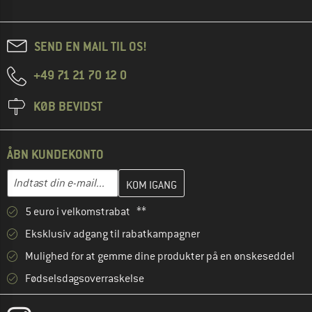
SEND EN MAIL TIL OS!
+49 71 21 70 12 0
KØB BEVIDST
ÅBN KUNDEKONTO
Indtast din e-mailadresse her, og opret i næste trin din kundekon
E-mail-adresse
5 euro i velkomstrabat **
Eksklusiv adgang til rabatkampagner
Mulighed for at gemme dine produkter på en ønskeseddel
Fødselsdagsoverraskelse