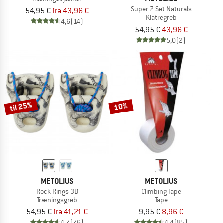
Super 7 Set Naturals
54,95 €
fra 43,96 €
Klatregreb
4,6
(14)
54,95 €
43,96 €
5,0
(2)
til 25%
10%
METOLIUS
METOLIUS
Rock Rings 3D
Climbing Tape
Træningsgreb
Tape
54,95 €
fra 41,21 €
9,95 €
8,96 €
4,7
(76)
4,4
(85)