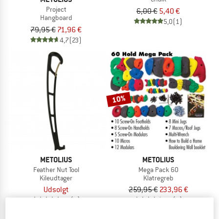
Project
6,00 €
5,40 €
Hangboard
5,0
(1)
79,95 €
71,96 €
4,7
(23)
10%
METOLIUS
METOLIUS
Feather Nut Tool
Mega Pack 60
Kileudtager
Klatregreb
Udsolgt
259,95 €
233,96 €
5,0
(1)
4,5
(4)