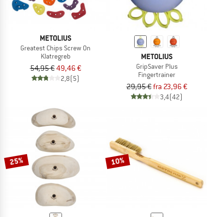
METOLIUS
Greatest Chips Screw On
METOLIUS
Klatregreb
GripSaver Plus
54,95 €
49,46 €
Fingertrainer
2,8
(5)
29,95 €
fra 23,96 €
3,4
(42)
25%
10%