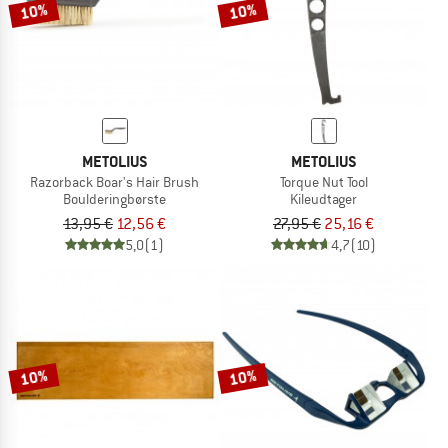
10%
10%
METOLIUS
METOLIUS
Razorback Boar's Hair Brush
Torque Nut Tool
Boulderingbørste
Kileudtager
13,95 €
12,56 €
27,95 €
25,16 €
5,0
(1)
4,7
(10)
10%
10%