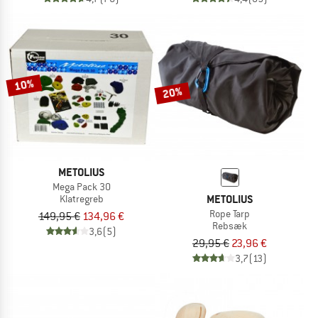
10%
20%
METOLIUS
Mega Pack 30
METOLIUS
Klatregreb
Rope Tarp
149,95 €
134,96 €
Rebsæk
3,6
(5)
29,95 €
23,96 €
3,7
(13)