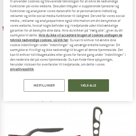
Vi anvender cookies og tilsvarende teknologier for at sikre de nødvendige
funktioner på vores website. Desuden tilbyder vi supplerende tjenester og
funktioner og analyserer vores datatrafik for at personalisere indhold og
reklamer og stille social media-funktioner til rådighed. Derved får vores social
media-, reklame- og analysepartnere også information om din benyttelse af
10%
vores website, hvoraf nogle befinder sig i tredjelande uden tilstrækkelige
10%
garantier for at beskytte dine data. Hvis du klikker på "Vælg alle", giver du dit
samtykke til dette.
Hvis du ikke vil acceptere brugen af cookies undtagen de
teknisk nødvendige cookies, så klik her
. Du kan til enhver tid ændre dine
cookie-indstillinger under "Indstillinger" og udvælge enkelte kategorier. Dit
samtykke er frivilligt og ikke nødvendigt til brugen af denne hjemmeside. Det
kan til enhver tid tilbagekaldes eller gives for første gang under "Indstillinger" i
den nederste del på vores hjemmeside. Du kan finde flere oplysninger,
METOLIUS
herunder risikoen for overførsler til tredjelande, om dette i vores
Campus Rungs Set
privatlivspolitik
.
METOLIUS
Træningsbjælker
Simulator 3D
69,95 €
62,96 €
Hangboard
INDSTILLINGER
VÆLG ALLE
5,0
(4)
99,95 €
89,96 €
4,6
(187)