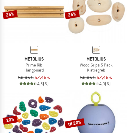
25%
25%
METOLIUS
METOLIUS
Prime Rib
Wood Grips 5 Pack
Hangboard
Klatregreb
69,95 €
52,46 €
69,95 €
52,46 €
4,3
(3)
4,0
(6)
10%
til 20%