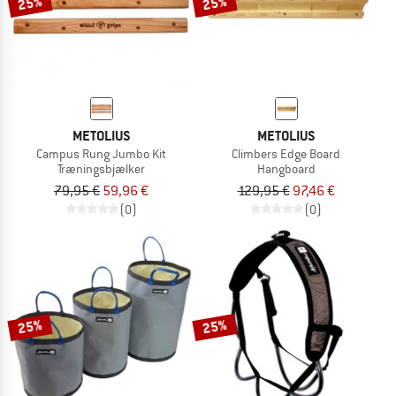
25%
25%
METOLIUS
METOLIUS
Campus Rung Jumbo Kit
Climbers Edge Board
Træningsbjælker
Hangboard
79,95 €
59,96 €
129,95 €
97,46 €
(0)
(0)
25%
25%