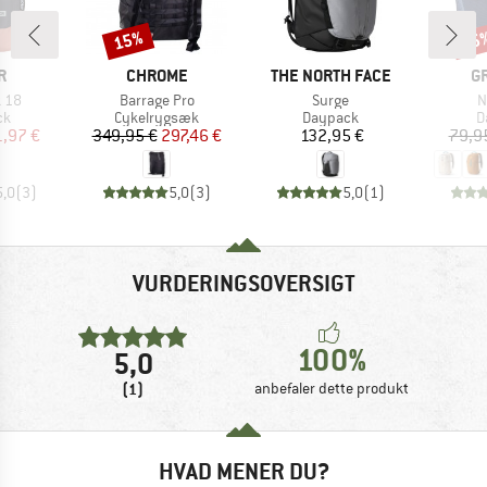
15%
15
Rabat
Raba
KE
MÆRKE
MÆRKE
M
R
CHROME
THE NORTH FACE
G
Artikel
Artikel
A
 18
Barrage Pro
Surge
N
tgruppe
Produktgruppe
Produktgruppe
P
ck
Cykelrygsæk
Daypack
D
is
dsat pris
Pris
Nedsat pris
Pris
1,97 €
349,95 €
297,46 €
132,95 €
79,9
5,0
(
3
)
5,0
(
3
)
5,0
(
1
)
VURDERINGSOVERSIGT
100%
5,0
(1)
anbefaler dette produkt
HVAD MENER DU?