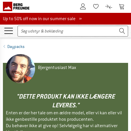
Til kundekontoen
Til 
Til huskesedlen.
Til produk
Up to 50% off now in our summer sale
Up to 50% off now in our summer sale »
Daypacks
Bjergentusiast Max
"DETTE PRODUKT KAN IKKE LÆNGERE
LEVERES."
Enten er der her tale om en ældre model, eller vi kan eller vil
ikke genbestille produktet hos producenten.
Du behøver ikke at give op! Selvfølgelig har vi alternativer