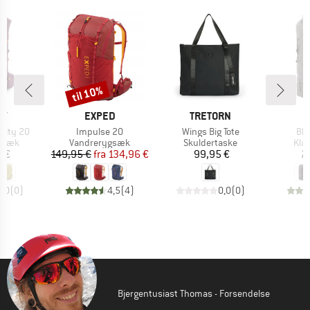
til 10%
Rabat
E
MÆRKE
MÆRKE
EY
EXPED
TRETORN
Artikel
Artikel
Art
city 20
Impulse 20
Wings Big Tote
Bla
ruppe
Produktgruppe
Produktgruppe
Pro
gsæk
Vandrerygsæk
Skuldertaske
Kla
is
Pris
Nedsat pris
Pris
5 €
149,95 €
fra
134,96 €
99,95 €
2
0,0
(
0
)
4,5
(
4
)
0,0
(
0
)
Bjergentusiast Thomas - Forsendelse