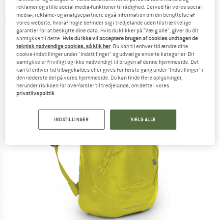
Daypack
reklamer og stille social media-funktioner til rådighed. Derved får vores social
media-, reklame- og analysepartnere også information om din benyttelse af
vores website, hvoraf nogle befinder sig i tredjelande uden tilstrækkelige
5,0
(1)
garantier for at beskytte dine data. Hvis du klikker på "Vælg alle", giver du dit
samtykke til dette.
Hvis du ikke vil acceptere brugen af cookies undtagen de
teknisk nødvendige cookies, så klik her
. Du kan til enhver tid ændre dine
cookie-indstillinger under "Indstillinger" og udvælge enkelte kategorier. Dit
samtykke er frivilligt og ikke nødvendigt til brugen af denne hjemmeside. Det
kan til enhver tid tilbagekaldes eller gives for første gang under "Indstillinger" i
den nederste del på vores hjemmeside. Du kan finde flere oplysninger,
herunder risikoen for overførsler til tredjelande, om dette i vores
privatlivspolitik
.
INDSTILLINGER
VÆLG ALLE