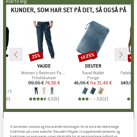
klar til dig:
KUNDER, SOM HAR SET PÅ DET, SÅ OGSÅ PÅ
til 25%
til
25%
Rabat
Rabat
Raba
KE
D
MÆRKE
VAUDE
MÆRKE
DEUTER
MÆ
PA
 25
Artikel
Women's Redmont Pants
Artikel
Travel Wallet
Artikel
Fieldsmit
tgruppe
ck
Produktgruppe
Fritidsbukser
Produktgruppe
Punge
P
D
 €
is
99,95 €
Pris
Nedsat pris
74,96 €
41,95 €
fra
Pris
Nedsat pris
31,46 €
149,95 
+
1
0,0
(
0
)
4,5
(
6
)
3,0
(
2
)
Vi anvender cookies og tilsvarende teknologier for at sikre de nødvendige
OSPREY
-
Transporter Roll Top WP 18 -
funktioner på vores website. Desuden tilbyder vi supplerende tjenester og
funktioner og analyserer vores datatrafik for at personalisere indhold og