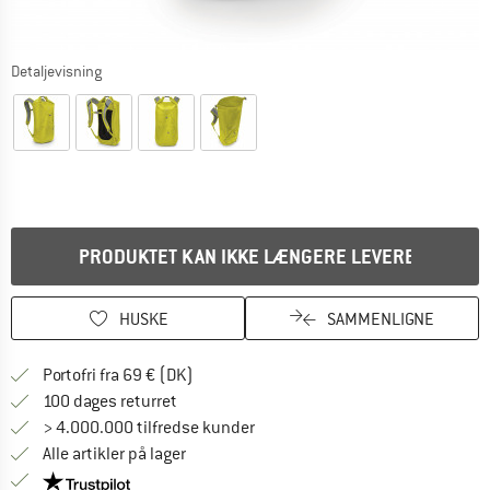
Detaljevisning
PRODUKTET KAN IKKE LÆNGERE LEVERES
HUSKE
SAMMENLIGNE
Find oplysninger om forsendelse her! Åb
Portofri fra 69 € (DK)
Gå til returretten her Åbnes i en infoboks
100 dages returret
> 4.000.000 tilfredse kunder
Alle artikler på lager
Vi er Trustpilot-certificeret - oplysningerne får du