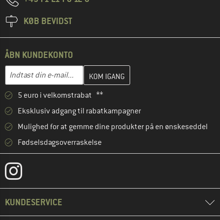
KØB BEVIDST
ÅBN KUNDEKONTO
Indtast din e-mailadresse her, og opret i næste trin din kundekon
E-mail-adresse
5 euro i velkomstrabat **
Eksklusiv adgang til rabatkampagner
Mulighed for at gemme dine produkter på en ønskeseddel
Fødselsdagsoverraskelse
KUNDESERVICE