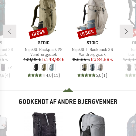
til 65%
til 50%
15
Rabat
Rabat
Raba
KE
MÆRKE
MÆRKE
M
R
STOIC
STOIC
O
Artikel
Artikel
Art
Proof 38
NijakSt. Backpack 28
NijakSt. II Backpack 36
Tr
ruppe
Produktgruppe
Produktgruppe
Prod
gsæk
Vandrerygsæk
Vandrerygsæk
Tour
is
Pris
Nedsat pris
Pris
Nedsat pris
95 €
139,95 €
fra
48,98 €
169,95 €
fra
84,98 €
129,9
+
2
3,8
(
4
)
4,0
(
11
)
5,0
(
1
)
GODKENDT AF ANDRE BJERGVENNER