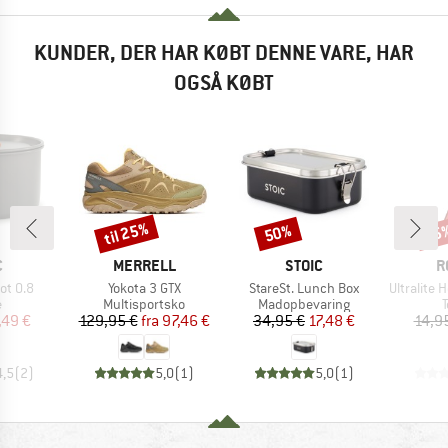
KUNDER, DER HAR KØBT DENNE VARE, HAR
OGSÅ KØBT
til 25%
50%
15
Rabat
Rabat
Raba
KE
MÆRKE
MÆRKE
M
C
MERRELL
STOIC
R
Artikel
Artikel
Artikel
ot 0.8
Yokota 3 GTX
StareSt. Lunch Box
Ultralite Holl
ktgruppe
Produktgruppe
Produktgruppe
P
e
Multisportsko
Madopbevaring
T
is
dsat pris
Pris
Nedsat pris
Pris
Nedsat pris
,49 €
129,95 €
fra
97,46 €
34,95 €
17,48 €
14,9
4,5
(
2
)
5,0
(
1
)
5,0
(
1
)