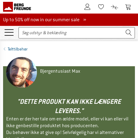
Til kundekontoen
Til 
Til huskesedlen.
Til produk
Up to 50% off now in our summer sale
Up to 50% off now in our summer sale »
Telttilbehør
Bjergentusiast Max
"DETTE PRODUKT KAN IKKE LÆNGERE
LEVERES."
Enten er der her tale om en ældre model, eller vi kan eller vil
ikke genbestille produktet hos producenten.
Du behøver ikke at give op! Selvfølgelig har vi alternativer