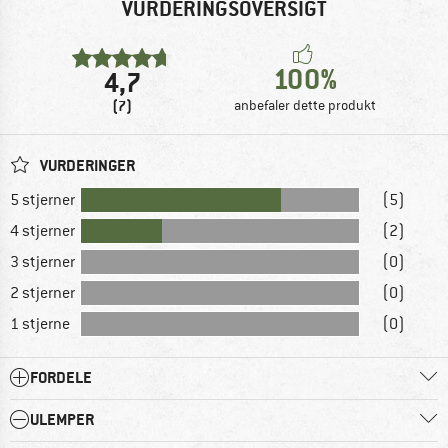
VURDERINGSOVERSIGT
100%
4,7
(7)
anbefaler dette produkt
VURDERINGER
5 stjerner
(5)
4 stjerner
(2)
3 stjerner
(0)
2 stjerner
(0)
1 stjerne
(0)
FORDELE
ULEMPER