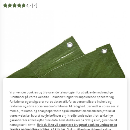
4,7
(7)
Vi anvender cookies og tilsvarende teknologier for at sikre de nødvendige
funktioner på vores website. Desuden tilbyder vi supplerende tjenester og
funktioner og analyserer vores datatrafik for at personalisere indhold og
reklamer og stille social media-funktioner til rådighed. Derved får vores social
media-, reklame- og analysepartnere også information om din benyttelse af
vores website, hvoraf nogle befinder sig i tredjelande uden tilstrækkelige
garantier for at beskytte dine data. Hvis du klikker på "Vælg alle", giver du dit
samtykke til dette.
Hvis du ikke vil acceptere brugen af cookies undtagen de
teknisk nødvendige cookies, så klik her
. Du kan til enhver tid ændre dine