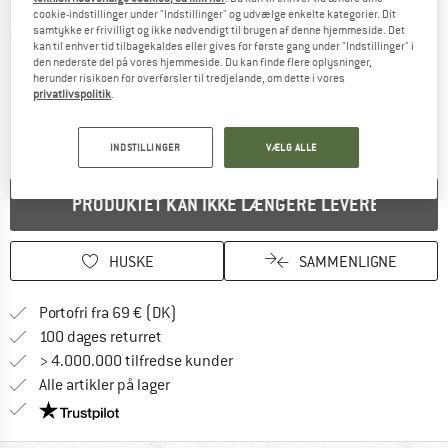
cookie-indstillinger under "Indstillinger" og udvælge enkelte kategorier. Dit
samtykke er frivilligt og ikke nødvendigt til brugen af denne hjemmeside. Det
Detaljevisning
kan til enhver tid tilbagekaldes eller gives for første gang under "Indstillinger" i
den nederste del på vores hjemmeside. Du kan finde flere oplysninger,
herunder risikoen for overførsler til tredjelande, om dette i vores
privatlivspolitik
.
INDSTILLINGER
VÆLG ALLE
PRODUKTET KAN IKKE LÆNGERE LEVERES
HUSKE
SAMMENLIGNE
Find oplysninger om forsendelse her! Åb
Portofri fra 69 € (DK)
Gå til returretten her Åbnes i en infoboks
100 dages returret
> 4.000.000 tilfredse kunder
Alle artikler på lager
Vi er Trustpilot-certificeret - oplysningerne får du