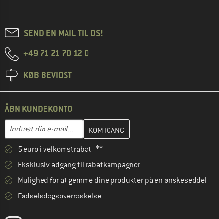
SEND EN MAIL TIL OS!
+49 71 21 70 12 0
KØB BEVIDST
ÅBN KUNDEKONTO
Indtast din e-mailadresse her, og opret i næste trin din kundekon
E-mail-adresse
5 euro i velkomstrabat **
Eksklusiv adgang til rabatkampagner
Mulighed for at gemme dine produkter på en ønskeseddel
Fødselsdagsoverraskelse