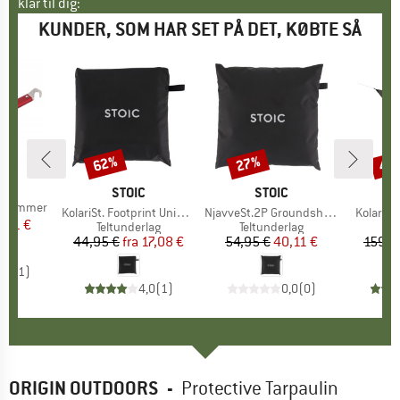
klar til dig:
KUNDER, SOM HAR SET PÅ DET, KØBTE SÅ
62%
27%
40
Rabat
Rabat
Raba
E
NS
MÆRKE
STOIC
MÆRKE
STOIC
e Hammer
Artikel
KolariSt. Footprint Universal
Artikel
NjavveSt.2P Groundsheet
Artikel
KolariSt.
is
dsat pris
1,21 €
Produktgruppe
Teltunderlag
Produktgruppe
Teltunderlag
44,95 €
fra
Pris
Nedsat pris
17,08 €
54,95 €
Pris
Nedsat pris
40,11 €
159,9
5,0
(
1
)
4,0
(
1
)
0,0
(
0
)
ORIGIN OUTDOORS
-
Protective Tarpaulin