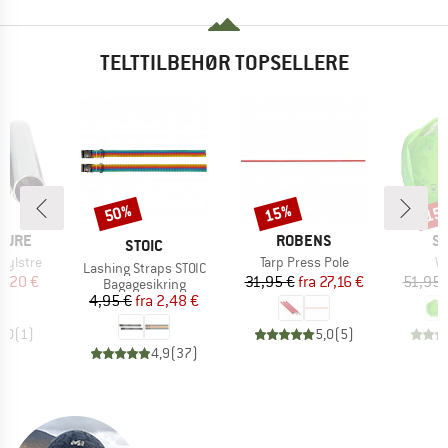
TELTTILBEHØR TOPSELLERE
50%
15%
15
Rabat
Rabat
Raba
MÆRKE
M
TURE
ROBENS
S
MÆRKE
STOIC
Artikel
Ar
hylstre
Tarp Press Pole
W
Artikel
Lashing Straps STOIC
is
dsat pris
Pris
Nedsat pris
5,20 €
31,95 €
fra
27,16 €
51,95 
Produktgruppe
Bagagesikring
Pris
Nedsat pris
4,95 €
fra
2,48 €
3,0
(
1
)
5,0
(
5
)
4,9
(
37
)