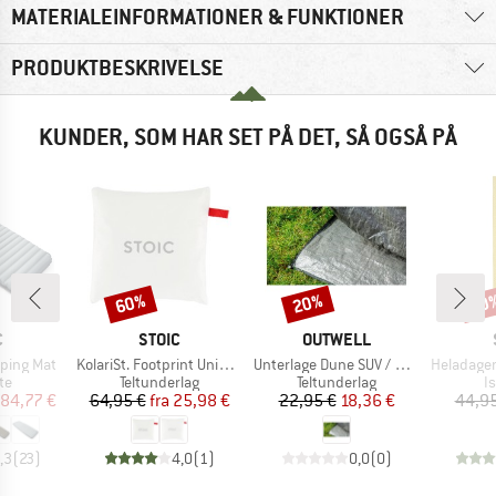
MATERIALEINFORMATIONER & FUNKTIONER
PRODUKTBESKRIVELSE
KUNDER, SOM HAR SET PÅ DET, SÅ OGSÅ PÅ
60%
20%
50
Rabat
Rabat
Raba
KE
MÆRKE
MÆRKE
C
STOIC
OUTWELL
Artikel
Artikel
Artikel
eeping Mat
KolariSt. Footprint Universal UL
Unterlage Dune SUV / Dunecrest S
HeladagenSt
tgruppe
Produktgruppe
Produktgruppe
P
te
Teltunderlag
Teltunderlag
I
is
dsat pris
Pris
Nedsat pris
Pris
Nedsat pris
84,77 €
64,95 €
fra
25,98 €
22,95 €
18,36 €
44,95
,3
(
23
)
4,0
(
1
)
0,0
(
0
)