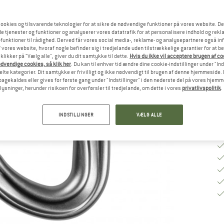
Va
ookies og tilsvarende teknologier for at sikre de nødvendige funktioner på vores website. D
e tjenester og funktioner og analyserer vores datatrafik for at personalisere indhold og rekla
funktioner til rådighed. Derved får vores social media-, reklame- og analysepartnere også in
 vores website, hvoraf nogle befinder sig i tredjelande uden tilstrækkelige garantier for at b
Le
 klikker på "Vælg alle", giver du dit samtykke til dette.
Hvis du ikke vil acceptere brugen af c
dvendige cookies, så klik her
. Du kan til enhver tid ændre dine cookie-indstillinger under "Ind
An
te kategorier. Dit samtykke er frivilligt og ikke nødvendigt til brugen af denne hjemmeside. D
lbagekaldes eller gives for første gang under "Indstillinger" i den nederste del på vores hjem
plysninger, herunder risikoen for overførsler til tredjelande, om dette i vores
privatlivspolitik
.
INDSTILLINGER
VÆLG ALLE