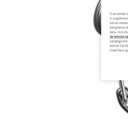
Vi anvender c
vi supplerend
social media-
benyttelse af
data. Hvis du
de teknisk nø
udvælge enkel
enhver tid ti
finde flere o