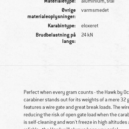
Materialetype:
aluminium, stål
Øvrige
varmsmedet
materialeoplysninger:
Karabintype:
eloxeret
Brudbelastning på
24 kN
langs:
Perfect when every gram counts - the Hawk by Ocun
carabiner stands out for its weights of a mere 32
features a wire gate and great break loads. The w
reducing the risk of open gate load when the carabi
is self-cleaning and won't freeze in high altitudes