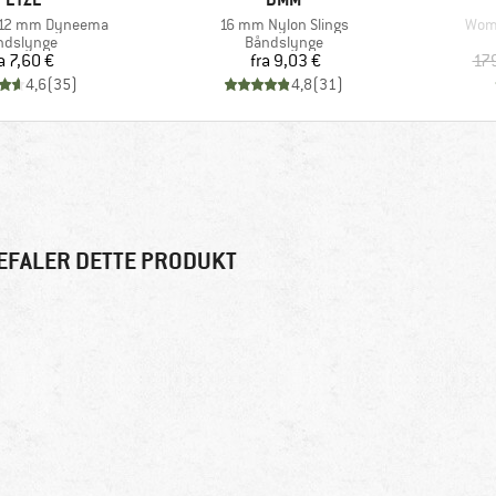
Artikel
Artik
 12 mm Dyneema
16 mm Nylon Slings
Wome
oduktgruppe
Produktgruppe
ndslynge
Båndslynge
Pris
Pris
a
7,60 €
fra
9,03 €
17
4,6
(
35
)
4,8
(
31
)
EFALER DETTE PRODUKT