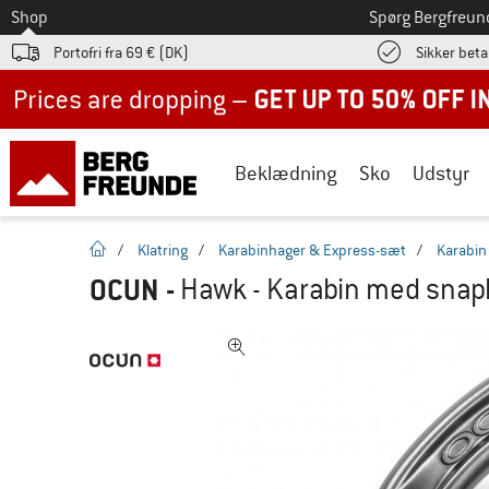
Til
Shop
Spørg Bergfreun
Portofri fra 69 € (DK)
Sikker beta
Up to 50% off now in our summer sale
Beklædning
Sko
Udstyr
Hjemmeside
/
Klatring
/
Karabinhager & Express-sæt
/
Karabin
OCUN
-
Hawk - Karabin med snap