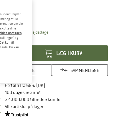
riant:
Single
esuden tilbyder
Single
mer og stille
formation om din
eskytte dine
Linket åbnes i en infoboks og indeholder henvis
veringstid: 4-6 arbejdsdage
ookies undtagen
stillinger" og
tal:
et kan til
meside. Du kan
LÆG I KURV
HUSKE
SAMMENLIGNE
Find oplysninger om forsendelse her! Åbnes
Portofri fra 69 € (DK)
Gå til returretten her Åbnes i en infoboks
100 dages returret
> 4.000.000 tilfredse kunder
Alle artikler på lager
Vi er Trustpilot-certificeret - oplysningerne får du her