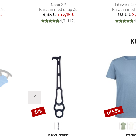
Artikel
Artikel
Nano 22
Litewire Ca
Produktgruppe
Produktgrup
lås
Karabin med snaplås
Karabin med
 pris
Pris
Nedsat pris
Pr
Ne
€
8,95 €
fra
7,16 €
9,00 €
8
)
4,9
(
112
)
4
K
til 55%
10%
Rabat
Rabat
MÆRKE
MÆR
SKYLOTEC
STOI