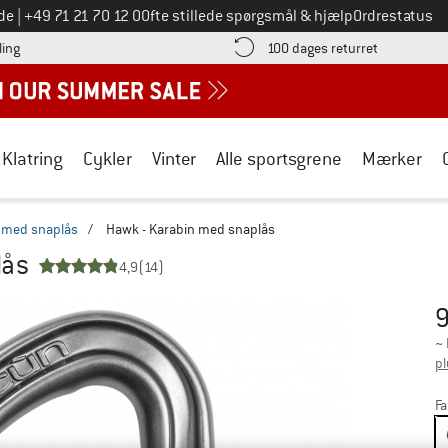
Ring til os på
de
|
+49 71 21 70 12 0
Ofte stillede spørgsmål & hjælp
Ordrestatus
Find betalingsoplysningerne her! Åbnes i en infoboks
Gå til retur
ling
100 dages returret
Klatring
Cykler
Vinter
Alle sportsgrene
Mærker
 med snaplås
/
Hawk - Karabin med snaplås
lås
4,9
(14)
9
Pr
~
pl
Fa