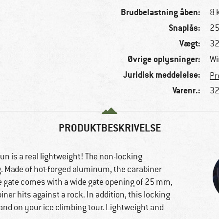
Brudbelastning åben:
8 
Snaplås:
2
Vægt:
32
Øvrige oplysninger:
Wi
Juridisk meddelelse:
Pr
Varenr.:
32
PRODUKTBESKRIVELSE
 is a real lightweight! The non-locking
 g. Made of hot-forged aluminum, the carabiner
ire gate comes with a wide gate opening of 25 mm,
ner hits against a rock. In addition, this locking
 and on your ice climbing tour. Lightweight and