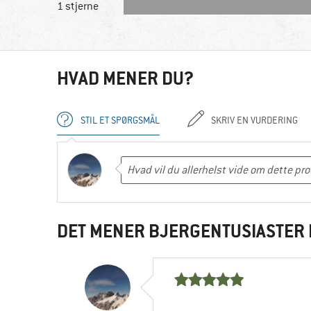
1 stjerne
HVAD MENER DU?
STIL ET SPØRGSMÅL
SKRIV EN VURDERING
DET MENER BJERGENTUSIASTER 