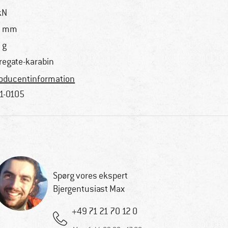
kN
5 mm
 g
regate-karabin
oducentinformation
1-0105
Spørg vores ekspert
Bjergentusiast Max
+49 71 21 70 12 0