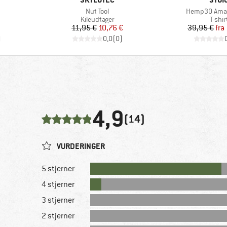
Artikel
Artikel
Nut Tool
Hemp30 AmalSt
Produktgruppe
Produ
Kileudtager
T-shir
Pris
Nedsat pris
Pr
Ne
11,95 €
10,76 €
39,95 €
fra
)
0,0
(
0
)
4,9
(14)
VURDERINGER
5 stjerner
4 stjerner
3 stjerner
2 stjerner