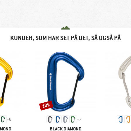
KUNDER, SOM HAR SET PÅ DET, SÅ OGSÅ PÅ
10%
Rabat
+
6
+
7
MÆRKE
AMOND
BLACK DIAMOND