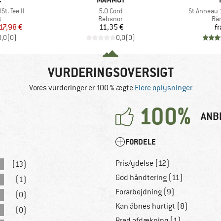
Artikel
Artikel
. Tee II
5.0 Cord
St Anneau
ktgruppe
Produktgruppe
Pr
t
Rebsnor
Bå
is
dsat pris
Pris
17,98 €
11,35 €
fr
0,0
(
0
)
0,0
(
0
)
VURDERINGSOVERSIGT
Vores vurderinger er 100 % ægte
Flere oplysninger
100%
ANB
FORDELE
Pris/ydelse (12)
(13)
God håndtering (11)
(1)
Forarbejdning (9)
(0)
Kan åbnes hurtigt (8)
(0)
Bred afdækning (1)