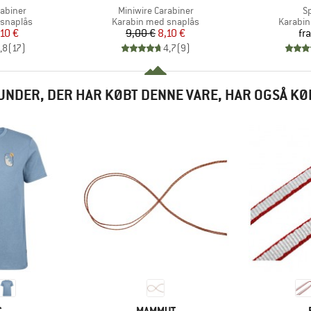
Artikel
Ar
rabiner
Miniwire Carabiner
S
pe
Produktgruppe
Produk
 snaplås
Karabin med snaplås
Karabin
is
dsat pris
Pris
Nedsat pris
,10 €
9,00 €
8,10 €
fra
,8
(
17
)
4,7
(
9
)
UNDER, DER HAR KØBT DENNE VARE, HAR OGSÅ KØ
KE
MÆRKE
C
MAMMUT