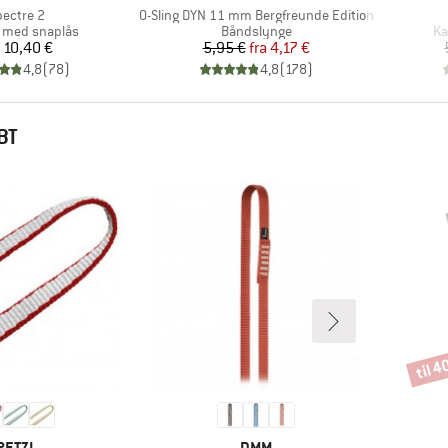
tikel
Artikel
pectre 2
O-Sling DYN 11 mm Bergfreunde Edition
tgruppe
Produktgruppe
Pr
 med snaplås
Båndslynge
Ka
Pris
Pris
Nedsat pris
10,40 €
5,95 €
fra
4,17 €
4,8
(
78
)
4,8
(
178
)
BT
til 
Rabat
MÆRKE
MÆRKE
PETZL
DMM