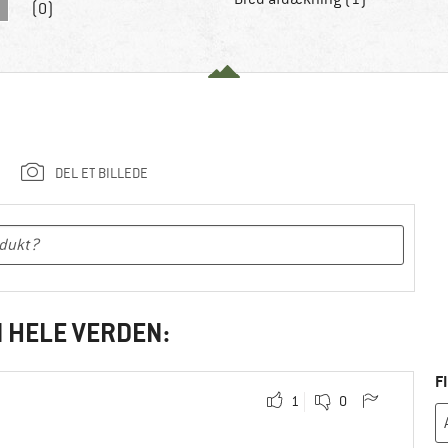
(0)
DEL ET BILLEDE
I HELE VERDEN:
F
1
0