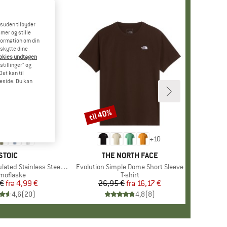
esuden tilbyder
mer og stille
formation om din
eskytte dine
ookies undtagen
stillinger" og
et kan til
meside. Du kan
til 40%
Rabat
+
10
MÆRKE
STOIC
MÆRKE
THE NORTH FACE
 Stainless Steel Bottle 500
Artikel
Evolution Simple Dome Short Sleeve
oduktgruppe
rmoflaske
Produktgruppe
T-shirt
 €
fra
Pris
Nedsat pris
4,99 €
26,95 €
fra
Pris
Nedsat pris
16,17 €
4,6
(
20
)
4,8
(
8
)