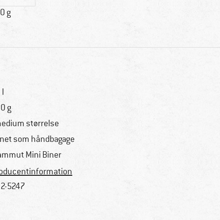
0 g
 l
0 g
medium størrelse
net som håndbagage
mmut Mini Biner
oducentinformation
2-5247