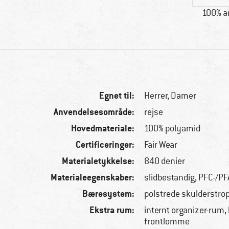
100% a
Egnet til:
Herrer,
Damer
Anvendelsesområde:
rejse
Hovedmateriale:
100% polyamid
Certificeringer:
Fair Wear
Materialetykkelse:
840 denier
Materialeegenskaber:
slidbestandig, PFC-/PF
Bæresystem:
polstrede skulderstro
Ekstra rum:
internt organizer-rum, 
frontlomme