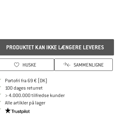
PRODUKTET KAN IKKE LÆNGERE LEVERES
HUSKE
SAMMENLIGNE
Find oplysninger om forsendelse her! Åbnes
Portofri fra 69 € (DK)
Gå til returretten her Åbnes i en infoboks
100 dages returret
> 4.000.000 tilfredse kunder
Alle artikler på lager
Vi er Trustpilot-certificeret - oplysningerne får du her