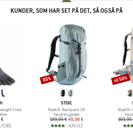
KUNDER, SOM HAR SET PÅ DET, SÅ OGSÅ PÅ
til 50%
65%
Rabat
Rabat
E
MÆRKE
JI
STOIC
Artikel
Artikel
dweight Crew
NijakSt. Backpack 28
NijakSt.
ruppe
Produktgruppe
Prod
kker
Vandrerygsæk
Van
is
Pris
Nedsat pris
 €
139,95 €
48,98 €
169,95
,7
(
10
)
4,0
(
11
)