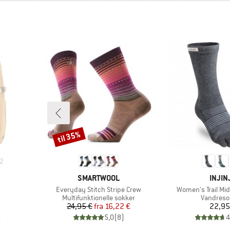
til 35%
Rabat
2
MÆRKE
MÆRK
SMARTWOOL
INJIN
Artikel
Artikel
Everyday Stitch Stripe Crew
Women's Trail Mi
ppe
Produktgruppe
Produktg
Multifunktionelle sokker
Vandreso
Pris
Nedsat pris
Pr
24,95 €
fra
16,22 €
22,95
)
5,0
(
8
)
4