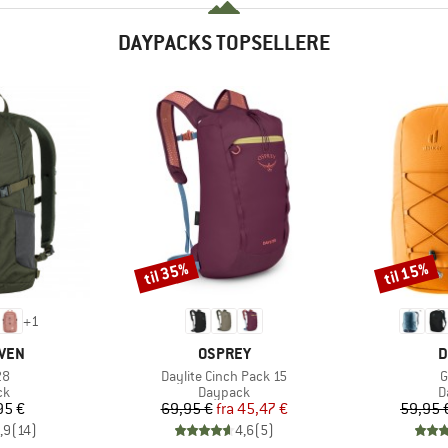
DAYPACKS TOPSELLERE
til 35%
til 15%
Rabat
Rabat
+
1
MÆRKE
M
ÄVEN
OSPREY
D
Artikel
A
28
Daylite Cinch Pack 15
G
tgruppe
Produktgruppe
P
ck
Daypack
D
is
Pris
Nedsat pris
95 €
69,95 €
fra
45,47 €
59,95 
,9
(
14
)
4,6
(
5
)