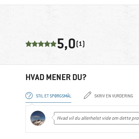
5,0
(1)
HVAD MENER DU?
STIL ET SPØRGSMÅL
SKRIV EN VURDERING