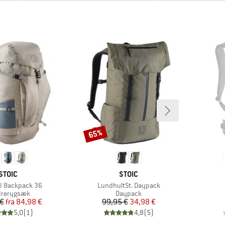
65%
Rabat
MÆRKE
MÆRKE
STOIC
STOIC
Artikel
 II Backpack 36
LundhultSt. Daypack
uktgruppe
Produktgruppe
drerygsæk
Daypack
Pris
Nedsat pris
Pris
Nedsat pris
 €
fra
84,98 €
99,95 €
34,98 €
5,0
(
1
)
4,8
(
5
)