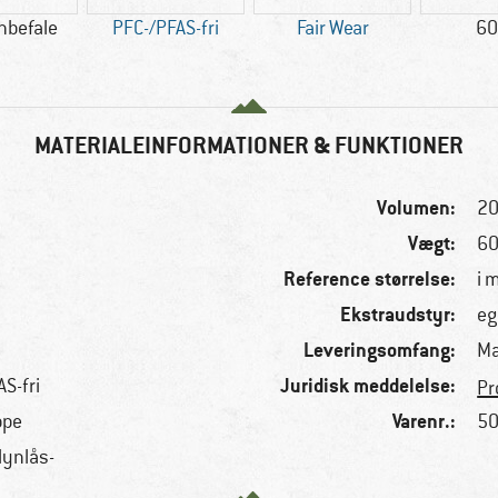
nbefale
PFC-/PFAS-fri
Fair Wear
60
MATERIALEINFORMATIONER & FUNKTIONER
Volumen:
20
Vægt:
60
Reference størrelse:
i 
Ekstraudstyr:
eg
Leveringsomfang:
Ma
Juridisk meddelelse:
AS-fri
Pr
Varenr.:
ppe
50
lynlås-