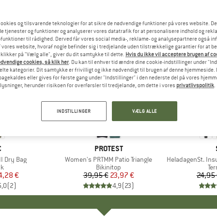
ookies og tilsvarende teknologier for at sikre de nødvendige funktioner på vores website. D
e tjenester og funktioner og analyserer vores datatrafik for at personalisere indhold og rekla
funktioner til rådighed. Derved får vores social media-, reklame- og analysepartnere også in
 vores website, hvoraf nogle befinder sig i tredjelande uden tilstrækkelige garantier for at b
 klikker på "Vælg alle", giver du dit samtykke til dette.
Hvis du ikke vil acceptere brugen af c
dvendige cookies, så klik her
. Du kan til enhver tid ændre dine cookie-indstillinger under "Ind
te kategorier. Dit samtykke er frivilligt og ikke nødvendigt til brugen af denne hjemmeside. D
lbagekaldes eller gives for første gang under "Indstillinger" i den nederste del på vores hjem
plysninger, herunder risikoen for overførsler til tredjelande, om dette i vores
privatlivspolitik
.
40%
80%
Rabat
Rabat
INDSTILLINGER
VÆLG ALLE
KE
C
MÆRKE
PROTEST
I Dry Bag
Artikel
Women's PRTMM Patio Triangle
Artikel
HeladagenSt. Insulated
ktgruppe
k
Produktgruppe
Bikinitop
Pr
Te
is
dsat pris
4,28 €
39,95 €
Pris
Nedsat pris
23,97 €
24,95
5,0
(
2
)
4,9
(
23
)