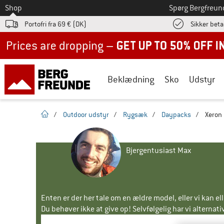
Til
Shop
Spørg Bergfreun
Portofri fra 69 € (DK)
Sikker beta
Up to 50% off now in our summer sale
Beklædning
Sko
Udstyr
Hjemmeside
/
Outdoor udstyr
/
Rygsæk
/
Daypacks
/
Xeron
Bjergentusiast Max
Enten er der her tale om en ældre model, eller vi kan e
Du behøver ikke at give op! Selvfølgelig har vi alternative