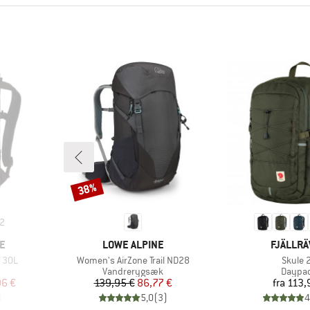
38%
Rabat
2
MÆRKE
MÆRKE
E
LOWE ALPINE
FJÄLLR
Artikel
Artikel
 30L
Women's AirZone Trail ND28
Skule 
ppe
Produktgruppe
Produk
Vandrerygsæk
Daypa
 pris
Pris
Nedsat pris
Pr
96 €
139,95 €
86,77 €
fra
113,
)
5,0
(
3
)
4