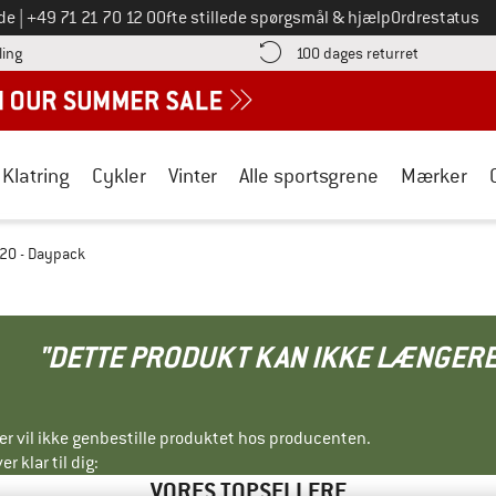
Ring til os på
de
|
+49 71 21 70 12 0
Ofte stillede spørgsmål & hjælp
Ordrestatus
Find betalingsoplysningerne her! Åbnes i en infoboks
Gå til retur
ling
100 dages returret
Klatring
Cykler
Vinter
Alle sportsgrene
Mærker
 20 - Daypack
"DETTE PRODUKT KAN IKKE LÆNGERE
ller vil ikke genbestille produktet hos producenten.
r klar til dig:
VORES TOPSELLERE