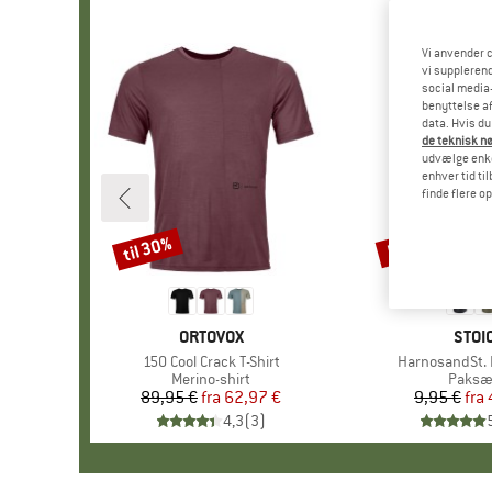
Vi anvender c
vi supplerend
social media-
benyttelse af
data. Hvis du
de teknisk nø
udvælge enkel
enhver tid ti
finde flere o
til 30%
57%
Rabat
Rabat
MÆRKE
ORTOVOX
MÆR
STOI
Artikel
150 Cool Crack T-Shirt
Artikel
HarnosandSt. I
Produktgruppe
Merino-shirt
Produ
Paksæ
89,95 €
fra
Pris
Nedsat pris
62,97 €
9,95 €
fra
Pr
Ne
4,3
(
3
)