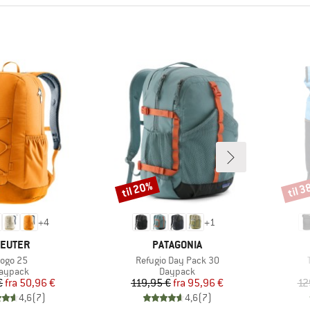
til 20%
til 
Rabat
Rabat
+
4
+
1
ÆRKE
MÆRKE
EUTER
PATAGONIA
rtikel
Artikel
A
ogo 25
Refugio Day Pack 30
roduktgruppe
Produktgruppe
aypack
Daypack
Pris
Nedsat pris
Pris
Nedsat pris
€
fra
50,96 €
119,95 €
fra
95,96 €
12
4,6
(
7
)
4,6
(
7
)