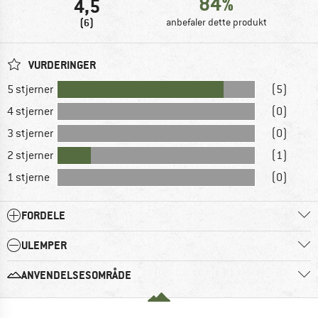
84%
4,5
(6)
anbefaler dette produkt
VURDERINGER
5 stjerner
(5)
4 stjerner
(0)
3 stjerner
(0)
2 stjerner
(1)
1 stjerne
(0)
FORDELE
ULEMPER
ANVENDELSESOMRÅDE