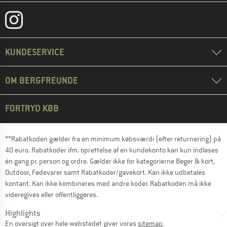
KUNDESERVICE
OM BERGFREUNDE
FORTRYD KØB
**Rabatkoden gælder fra en minimum købsværdi (efter returnering) på
40 euro. Rabatkoder ifm. oprettelse af en kundekonto kan kun indløses
én gang pr. person og ordre. Gælder ikke for kategorierne Bøger & kort,
Outdoor, Fødevarer samt Rabatkoder/gavekort. Kan ikke udbetales
kontant. Kan ikke kombineres med andre koder. Rabatkoden må ikke
videregives eller offentliggøres.
Highlights
En oversigt over hele webstedet giver vores
sitemap
.