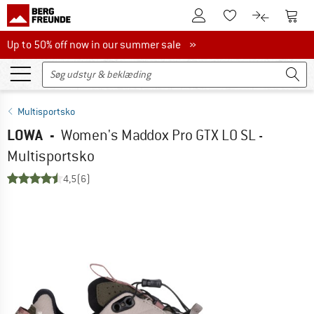
Til kundekontoen
Til 
Til huskesedlen.
Til produk
Up to 50% off now in our summer sale
Up to 50% off now in our summer sale »
Multisportsko
LOWA
-
Women's Maddox Pro GTX LO SL -
Multisportsko
4,5
(6)