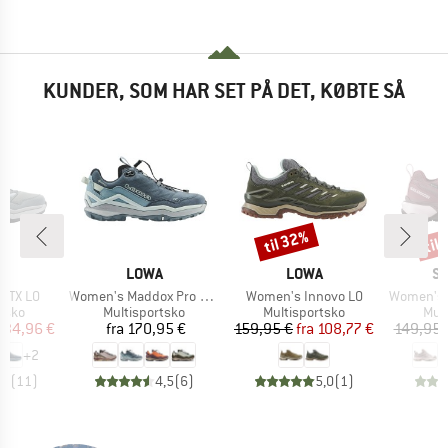
KUNDER, SOM HAR SET PÅ DET, KØBTE SÅ
til 32%
til
Rabat
Raba
KE
MÆRKE
MÆRKE
M
A
LOWA
LOWA
S
Artikel
Artikel
Artikel
 GTX LO
Women's Maddox Pro GTX LO SL
Women's Innovo LO
Women's X Ul
ruppe
Produktgruppe
Produktgruppe
Pro
tsko
Multisportsko
Multisportsko
Mul
is
dsat pris
Pris
Pris
Nedsat pris
134,96 €
fra
170,95 €
159,95 €
fra
108,77 €
149,95 
+
2
,4
(
11
)
4,5
(
6
)
5,0
(
1
)