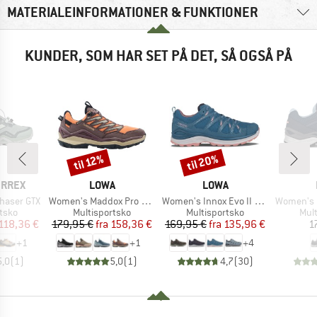
MATERIALEINFORMATIONER & FUNKTIONER
KUNDER, SOM HAR SET PÅ DET, SÅ OGSÅ PÅ
til 20%
til 12%
Rabat
Rabat
MÆRKE
MÆRKE
ERREX
LOWA
LOWA
Artikel
Artikel
Artikel
haser GTX
Women's Maddox Pro GTX LO
Women's Innox Evo II GTX
Women's In
ruppe
Produktgruppe
Produktgruppe
Pro
tsko
Multisportsko
Multisportsko
Mul
is
dsat pris
Pris
Nedsat pris
Pris
Nedsat pris
118,36 €
179,95 €
fra
158,36 €
169,95 €
fra
135,96 €
1
+
1
+
1
+
4
5,0
(
1
)
5,0
(
1
)
4,7
(
30
)