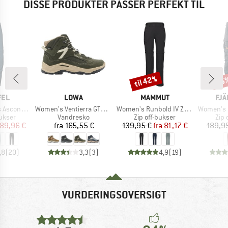
DISSE PRODUKTER PASSER PERFEKT TIL
til 42%
15
Rabat
Raba
MÆRKE
MÆRKE
MÆ
FEL
LOWA
MAMMUT
FJÄ
Artikel
Artikel
Artikel
a Zip Off
Women's Ventierra GTX QC
Women's Runbold IV Zip Off Pants
Women's Karla P
uppe
Produktgruppe
Produktgruppe
Pro
ukser
Vandresko
Zip off-bukser
Zip 
is
dsat pris
Pris
Pris
Nedsat pris
89,96 €
fra
165,55 €
139,95 €
fra
81,17 €
189,9
,8
(
20
)
3,3
(
3
)
4,9
(
19
)
VURDERINGSOVERSIGT