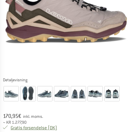
Detaljevisning
Pris:
170,95
€
inkl. moms.
~
KR
1.277,90
Danmark. Oplysninger om forsendelse
Gratis forsendelse
(DK)