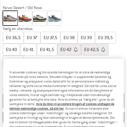
Farve:
Desert / Old Rose
Vælg en størrelse:
EU
36,5
EU
37
EU
37,5
EU
38
EU
39
EU
39,5
EU
40
EU
41
EU
41,5
EU
42
EU
42,5
EU
43,5
Størrelsestabel
Vi anvender cookies og tilsvarende teknologier for at sikre de nødvendige
funktioner på vores website. Desuden tilbyder vi supplerende tjenester og
Linket åbnes i en infoboks og indeholder he
funktioner og analyserer vores datatrafik for at personalisere indhold og
Leveringstid: 4-6 arbejdsdage
reklamer og stille social media-funktioner til rådighed. Derved får vores social
Antal:
media-, reklame- og analysepartnere også information om din benyttelse af
vores website, hvoraf nogle befinder sig i tredjelande uden tilstrækkelige
garantier for at beskytte dine data. Hvis du klikker på "Vælg alle", giver du dit
LÆG I KURV
samtykke til dette.
Hvis du ikke vil acceptere brugen af cookies undtagen de
teknisk nødvendige cookies, så klik her
. Du kan til enhver tid ændre dine
cookie-indstillinger under "Indstillinger" og udvælge enkelte kategorier. Dit
HUSKE
SAMMENLIGNE
samtykke er frivilligt og ikke nødvendigt til brugen af denne hjemmeside. Det
kan til enhver tid tilbagekaldes eller gives for første gang under "Indstillinger" i
den nederste del på vores hjemmeside. Du kan finde flere oplysninger,