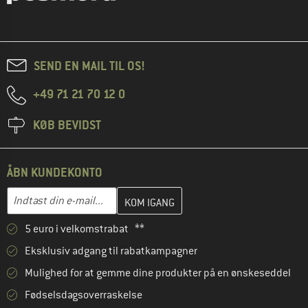
SEND EN MAIL TIL OS!
+49 71 21 70 12 0
KØB BEVIDST
ÅBN KUNDEKONTO
Indtast din e-mailadresse her, og opret i næste trin din kundekon
E-mail-adresse
5 euro i velkomstrabat **
Eksklusiv adgang til rabatkampagner
Mulighed for at gemme dine produkter på en ønskeseddel
Fødselsdagsoverraskelse