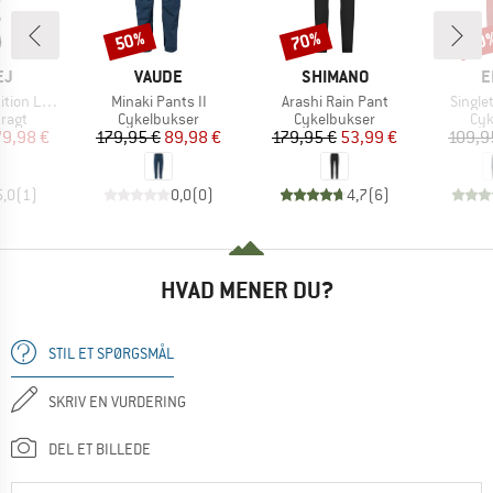
50%
70%
30
Rabat
Rabat
Raba
E
MÆRKE
MÆRKE
M
EJ
VAUDE
SHIMANO
E
Artikel
Artikel
Artikel
Loose Cut
Minaki Pants II
Arashi Rain Pant
Single
ruppe
Produktgruppe
Produktgruppe
Pro
ragt
Cykelbukser
Cykelbukser
Cyk
is
dsat pris
Pris
Nedsat pris
Pris
Nedsat pris
79,98 €
179,95 €
89,98 €
179,95 €
53,99 €
109,9
5,0
(
1
)
0,0
(
0
)
4,7
(
6
)
HVAD MENER DU?
STIL ET SPØRGSMÅL
SKRIV EN VURDERING
DEL ET BILLEDE