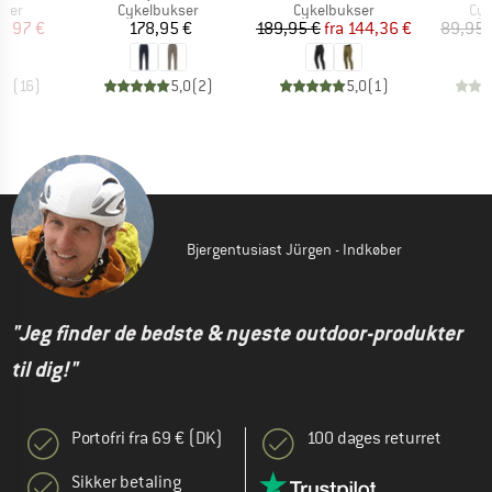
gruppe
Produktgruppe
Produktgruppe
Pro
kser
Cykelbukser
Cykelbukser
Cyk
is
dsat pris
Pris
Pris
Nedsat pris
0,97 €
178,95 €
189,95 €
fra
144,36 €
89,95 
,9
(
16
)
5,0
(
2
)
5,0
(
1
)
Bjergentusiast Jürgen - Indkøber
"Jeg finder de bedste & nyeste outdoor-produkter
til dig!"
Portofri fra 69 € (DK)
100 dages returret
Sikker betaling