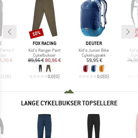
10%
45
Rabat
Raba
KE
MÆRKE
MÆRKE
E
FOX RACING
DEUTER
Artikel
Artikel
Artik
 Pants II
Kid's Ranger Pant
Kid's Junior Bike
Kid'
gruppe
Produktgruppe
Produktgruppe
Pro
kser
Cykelbukser
Cykelrygsæk
Cyk
is
dsat pris
Pris
Nedsat pris
Pris
5,96 €
89,95 €
80,96 €
59,95 €
74,9
,1
(
26
)
0,0
(
0
)
0,0
(
0
)
LANGE CYKELBUKSER TOPSELLERE