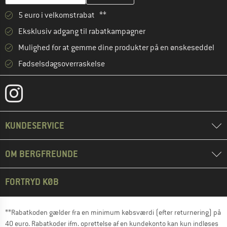
5 euro i velkomstrabat **
Eksklusiv adgang til rabatkampagner
Mulighed for at gemme dine produkter på en ønskeseddel
Fødselsdagsoverraskelse
KUNDESERVICE
OM BERGFREUNDE
FORTRYD KØB
**Rabatkoden gælder fra en minimum købsværdi (efter returnering) på
40 euro. Rabatkoder ifm. oprettelse af en kundekonto kan kun indløses