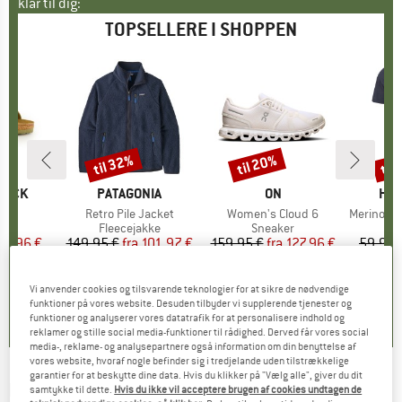
klar til dig:
TOPSELLERE I SHOPPEN
til 32%
til 20%
til
Rabat
Rabat
Raba
TOCK
MÆRKE
PATAGONIA
MÆRKE
ON
MÆ
HEB
 BF
Artikel
Retro Pile Jacket
Artikel
Women's Cloud 6
Artikel
MerinoMix150 Pi
tgruppe
er
Produktgruppe
Fleecejakke
Produktgruppe
Sneaker
Pr
Mer
is
dsat pris
71,96 €
149,95 €
fra
Pris
Nedsat pris
101,97 €
159,95 €
fra
Pris
Nedsat pris
127,96 €
59,95 
+
6
+
1
+
9
,8
(
20
)
4,6
(
71
)
4,7
(
48
)
Vi anvender cookies og tilsvarende teknologier for at sikre de nødvendige
funktioner på vores website. Desuden tilbyder vi supplerende tjenester og
funktioner og analyserer vores datatrafik for at personalisere indhold og
reklamer og stille social media-funktioner til rådighed. Derved får vores social
media-, reklame- og analysepartnere også information om din benyttelse af
vores website, hvoraf nogle befinder sig i tredjelande uden tilstrækkelige
garantier for at beskytte dine data. Hvis du klikker på "Vælg alle", giver du dit
LEATT
-
MTB Gravity 4.0 Junior Pants -
samtykke til dette.
Hvis du ikke vil acceptere brugen af cookies undtagen de