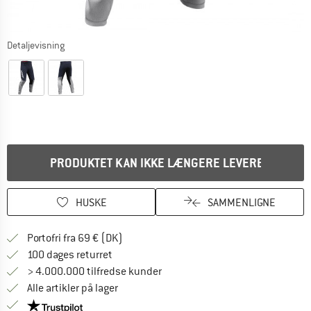
Detaljevisning
PRODUKTET KAN IKKE LÆNGERE LEVERES
HUSKE
SAMMENLIGNE
Find oplysninger om forsendelse her! Åb
Portofri fra 69 € (DK)
Gå til returretten her Åbnes i en infoboks
100 dages returret
> 4.000.000 tilfredse kunder
Alle artikler på lager
Vi er Trustpilot-certificeret - oplysningerne får du