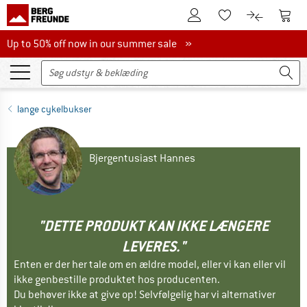
Til kundekontoen
Til 
Til huskesedlen.
Til produk
Up to 50% off now in our summer sale
Up to 50% off now in our summer sale »
lange cykelbukser
Bjergentusiast Hannes
"DETTE PRODUKT KAN IKKE LÆNGERE
LEVERES."
Enten er der her tale om en ældre model, eller vi kan eller vil
ikke genbestille produktet hos producenten.
Du behøver ikke at give op! Selvfølgelig har vi alternativer