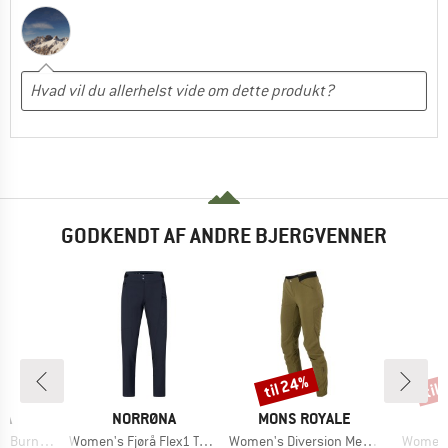
GODKENDT AF ANDRE BJERGVENNER
til 24%
til
Rabat
Raba
E
MÆRKE
MÆRKE
RA
NORRØNA
MONS ROYALE
Artikel
Artikel
Artikel
 Trousers
Women's Fjørå Flex1 Tech Pants
Women's Diversion Merino Trail Pants
Women'