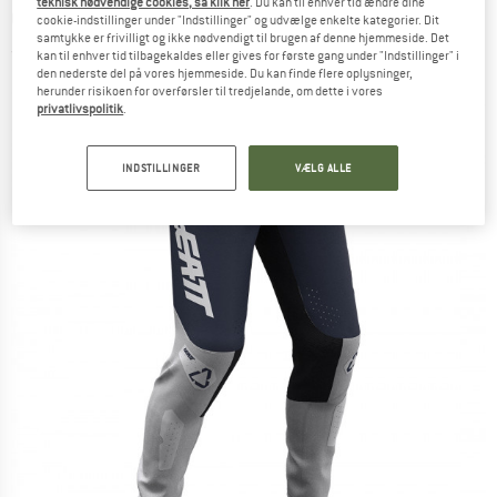
teknisk nødvendige cookies, så klik her
. Du kan til enhver tid ændre dine
Cykelbukser
cookie-indstillinger under "Indstillinger" og udvælge enkelte kategorier. Dit
samtykke er frivilligt og ikke nødvendigt til brugen af denne hjemmeside. Det
(0)
kan til enhver tid tilbagekaldes eller gives for første gang under "Indstillinger" i
den nederste del på vores hjemmeside. Du kan finde flere oplysninger,
herunder risikoen for overførsler til tredjelande, om dette i vores
privatlivspolitik
.
INDSTILLINGER
VÆLG ALLE