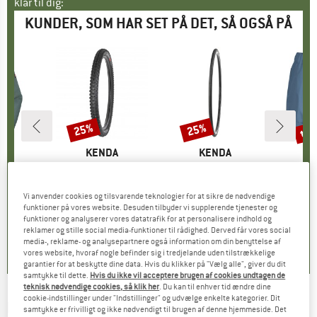
klar til dig:
KUNDER, SOM HAR SET PÅ DET, SÅ OGSÅ PÅ
til
25%
25%
Rabat
Rabat
Raba
E
EC
MÆRKE
KENDA
MÆRKE
KENDA
M
K
 139
Artikel
Pinner Pro 29'' (61-622) TLR ATC Faltbar
Artikel
Valkyrie Pro 28'' (28-622) Faltbar
Arti
Kid
gruppe
kke
Produktgruppe
Cykeldæk
Produktgruppe
Cykeldæk
is
dsat pris
23,97 €
89,95 €
Pris
Nedsat pris
67,46 €
58,95 €
Pris
Nedsat pris
44,21 €
29,95 
Vi anvender cookies og tilsvarende teknologier for at sikre de nødvendige
funktioner på vores website. Desuden tilbyder vi supplerende tjenester og
funktioner og analyserer vores datatrafik for at personalisere indhold og
0,0
(
0
)
0,0
(
0
)
1,0
(
1
)
reklamer og stille social media-funktioner til rådighed. Derved får vores social
media-, reklame- og analysepartnere også information om din benyttelse af
vores website, hvoraf nogle befinder sig i tredjelande uden tilstrækkelige
garantier for at beskytte dine data. Hvis du klikker på "Vælg alle", giver du dit
samtykke til dette.
Hvis du ikke vil acceptere brugen af cookies undtagen de
teknisk nødvendige cookies, så klik her
. Du kan til enhver tid ændre dine
cookie-indstillinger under "Indstillinger" og udvælge enkelte kategorier. Dit
KENDA
-
Hellkat Pro 29'' (60-622) TLR AEC
samtykke er frivilligt og ikke nødvendigt til brugen af denne hjemmeside. Det