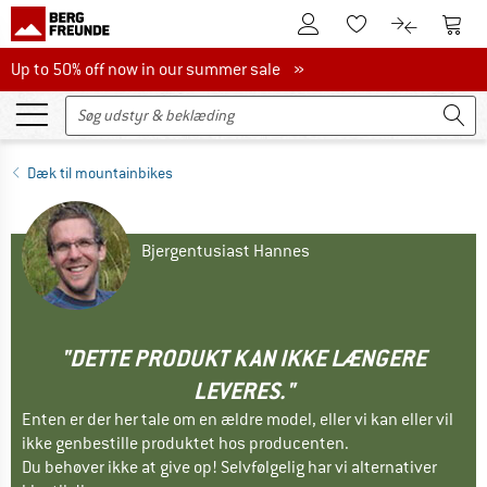
Til kundekontoen
Til 
Til huskesedlen.
Til produk
Up to 50% off now in our summer sale
Up to 50% off now in our summer sale »
Dæk til mountainbikes
Bjergentusiast Hannes
"DETTE PRODUKT KAN IKKE LÆNGERE
LEVERES."
Enten er der her tale om en ældre model, eller vi kan eller vil
ikke genbestille produktet hos producenten.
Du behøver ikke at give op! Selvfølgelig har vi alternativer