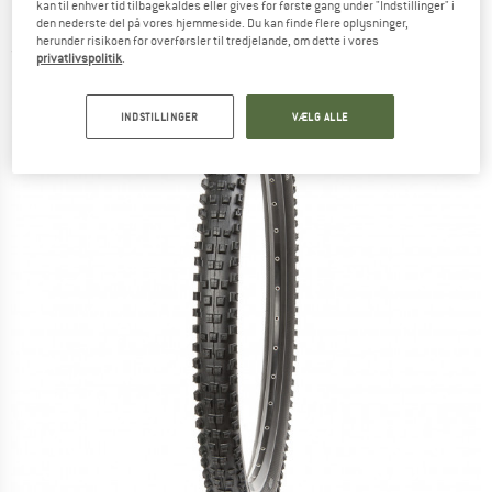
kan til enhver tid tilbagekaldes eller gives for første gang under "Indstillinger" i
Faltbar - Cykeldæk
den nederste del på vores hjemmeside. Du kan finde flere oplysninger,
herunder risikoen for overførsler til tredjelande, om dette i vores
(0)
privatlivspolitik
.
INDSTILLINGER
VÆLG ALLE