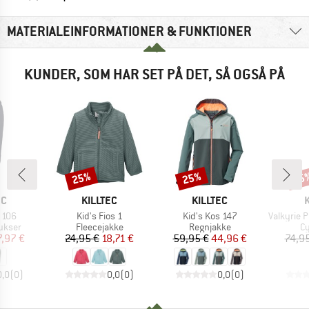
MATERIALEINFORMATIONER & FUNKTIONER
KUNDER, SOM HAR SET PÅ DET, SÅ OGSÅ PÅ
25%
25%
25
Rabat
Rabat
Raba
E
MÆRKE
MÆRKE
EC
KILLTEC
KILLTEC
Artikel
Artikel
Artikel
 106
Kid's Fios 1
Kid's Kos 147
Valkyrie Pro TLR 
uppe
Produktgruppe
Produktgruppe
Pr
ukser
Fleecejakke
Regnjakke
C
is
dsat pris
Pris
Nedsat pris
Pris
Nedsat pris
7,97 €
24,95 €
18,71 €
59,95 €
44,96 €
74,9
0,0
(
0
)
0,0
(
0
)
0,0
(
0
)