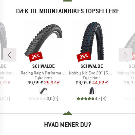
DÆK TIL MOUNTAINBIKES TOPSELLERE
35%
35%
35
Rabat
Rabat
Raba
MÆRKE
MÆRKE
MÆ
LBE
SCHWALBE
SCHWALBE
SC
Artikel
Artikel
Artikel
,5'' (60-584) TLE E-25
Racing Ralph Performance TwinSkin Tubeless 29x2,25
Nobby Nic Evo 29'' (57-622) Super Ground FB TLE
Nobby Nic Performa
tgruppe
Produktgruppe
Produktgruppe
Pr
æk
Cykeldæk
Cykeldæk
C
is
dsat pris
Pris
Nedsat pris
Pris
Nedsat pris
,72 €
39,95 €
25,97 €
68,95 €
44,82 €
38,95
5,0
(
1
)
0,0
(
0
)
4,7
(
3
)
HVAD MENER DU?