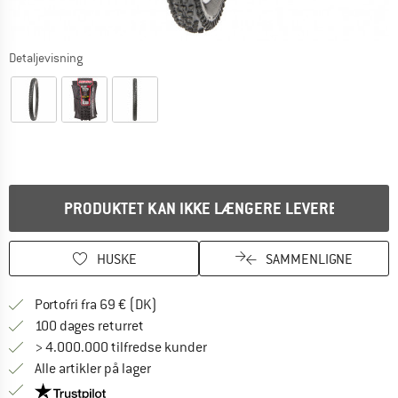
Detaljevisning
PRODUKTET KAN IKKE LÆNGERE LEVERES
HUSKE
SAMMENLIGNE
Find oplysninger om forsendelse her! Åb
Portofri fra 69 € (DK)
Gå til returretten her Åbnes i en infoboks
100 dages returret
> 4.000.000 tilfredse kunder
Alle artikler på lager
Vi er Trustpilot-certificeret - oplysningerne får du