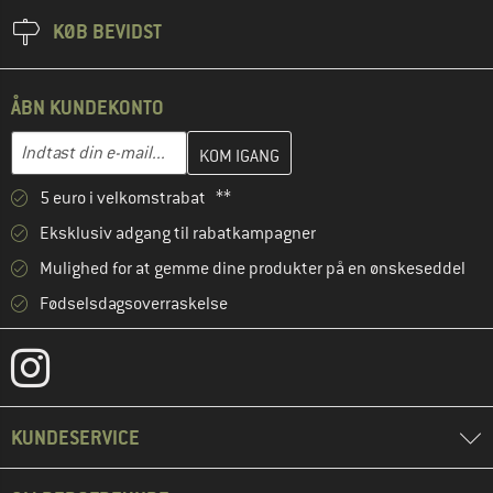
KØB BEVIDST
ÅBN KUNDEKONTO
Indtast din e-mailadresse her, og opret i næste trin din kundekon
E-mail-adresse
5 euro i velkomstrabat **
Eksklusiv adgang til rabatkampagner
Mulighed for at gemme dine produkter på en ønskeseddel
Fødselsdagsoverraskelse
KUNDESERVICE