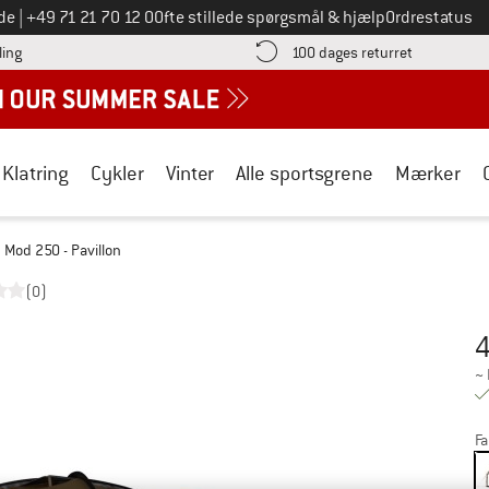
Ring til os på
de
|
+49 71 21 70 12 0
Ofte stillede spørgsmål & hjælp
Ordrestatus
Find betalingsoplysningerne her! Åbnes i en infoboks
Gå til retur
ling
100 dages returret
Klatring
Cykler
Vinter
Alle sportsgrene
Mærker
Mod 250 - Pavillon
(0)
Pr
~
Fa