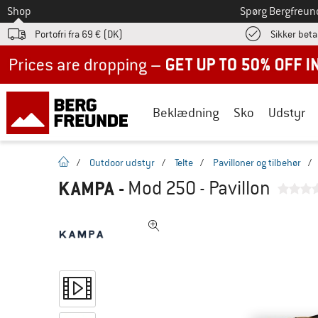
Til
Shop
Spørg Bergfreun
Portofri fra 69 € (DK)
Sikker beta
Up to 50% off now in our summer sale
Beklædning
Sko
Udstyr
Hjemmeside
/
Outdoor udstyr
/
Telte
/
Pavilloner og tilbehør
/
KAMPA
-
Mod 250 - Pavillon