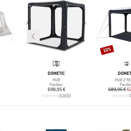
10%
Rabat
MÆRKE
MÆRK
DOMETIC
DOMET
Artikel
Artikel
HUB
HUB 2 R
ppe
Produktgruppe
Produ
Pavillon
Pavill
Pris
Pr
Ne
698,95 €
689,95 €
6
)
0,0
(
0
)