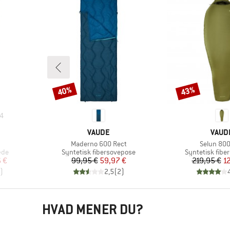
40%
43%
Rabat
Rabat
4
MÆRKE
MÆR
VAUDE
VAUD
Artikel
Artikel
Maderno 600 Rect
Selun 80
Produktgruppe
Produktgrupp
æde
Syntetisk fibersovepose
Syntetisk fibe
 pris
Pris
Nedsat pris
Pr
Ne
 €
99,95 €
59,97 €
219,95 €
12
)
2,5
(
2
)
HVAD MENER DU?