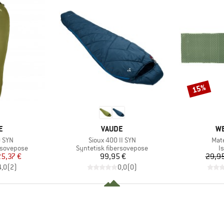
15%
Rabat
KE
MÆRKE
M
E
VAUDE
W
Artikel
Artik
0 SYN
Sioux 400 II SYN
Mat
e
Produktgruppe
P
rsovepose
Syntetisk fibersovepose
I
is
dsat pris
Pris
5,37 €
99,95 €
29,95
4,0
(
2
)
0,0
(
0
)