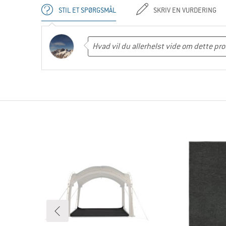
STIL ET SPØRGSMÅL
SKRIV EN VURDERING