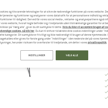
St
ookies og tilsvarende teknologier for at sikre de nødvendige funktioner på vores website. D
e tjenester og funktioner og analyserer vores datatrafik for at personalisere indhold og rekla
funktioner til rådighed. Derved får vores social media-, reklame- og analysepartnere også in
 vores website, hvoraf nogle befinder sig i tredjelande uden tilstrækkelige garantier for at b
Le
 klikker på "Vælg alle", giver du dit samtykke til dette.
Hvis du ikke vil acceptere brugen af c
Ku
dvendige cookies, så klik her
. Du kan til enhver tid ændre dine cookie-indstillinger under "Ind
te kategorier. Dit samtykke er frivilligt og ikke nødvendigt til brugen af denne hjemmeside. D
An
lbagekaldes eller gives for første gang under "Indstillinger" i den nederste del på vores hjem
plysninger, herunder risikoen for overførsler til tredjelande, om dette i vores
privatlivspolitik
.
INDSTILLINGER
VÆLG ALLE