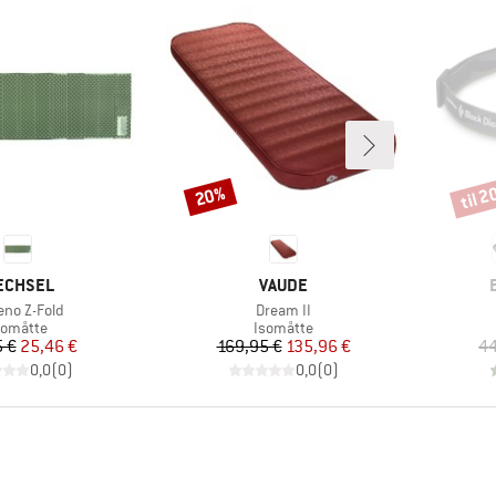
til 
20%
Rabat
Rabat
ÆRKE
MÆRKE
ECHSEL
VAUDE
el
Artikel
eno Z-Fold
Dream II
roduktgruppe
Produktgruppe
somåtte
Isomåtte
Pris
Nedsat pris
Pris
Nedsat pris
 €
25,46 €
169,95 €
135,96 €
44
0,0
(
0
)
0,0
(
0
)