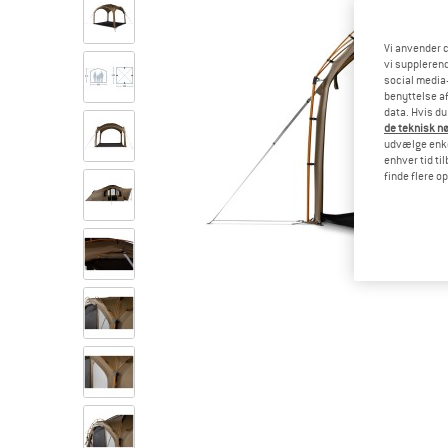
Vi anvender c
vi supplerend
social media-
benyttelse af
data. Hvis du
de teknisk nø
udvælge enkel
enhver tid ti
finde flere o