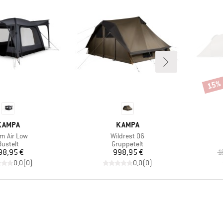
15%
Rabat
MÆRKE
MÆRKE
KAMPA
KAMPA
kel
Artikel
m Air Low
Wildrest 06
Produktgruppe
Produktgruppe
Bustelt
Gruppetelt
Pris
Pris
98,95 €
998,95 €
1
0,0
(
0
)
0,0
(
0
)