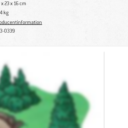
 x 23 x 16 cm
74 kg
oducentinformation
3-0339