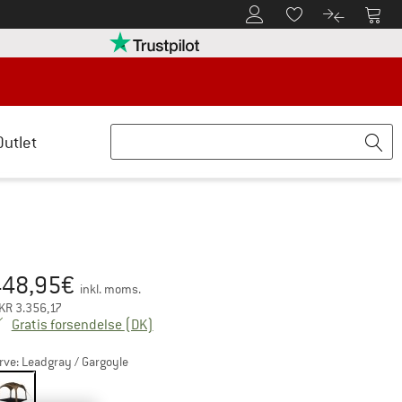
Til kundekontoen
Til 
Til huskesedlen.
Til produk
retten her Åbnes i en infoboks
Vi er Trustpilot-certificeret - oplysning
Outlet
448,95
€
is:
inkl. moms.
KR
3.356,17
Danmark. Oplysninger om forsendelsesom
Gratis forsendelse
(DK)
rve:
Leadgray / Gargoyle