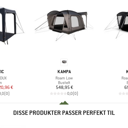
E
MÆRKE
IC
KAMPA
Artikel
Arti
EDUX
Roam Low
Roa
ktgruppe
Produktgruppe
on
Bustelt
is
dsat pris
Pris
20,96 €
548,95 €
6
0,0
(
0
)
0,0
(
0
)
DISSE PRODUKTER PASSER PERFEKT TIL