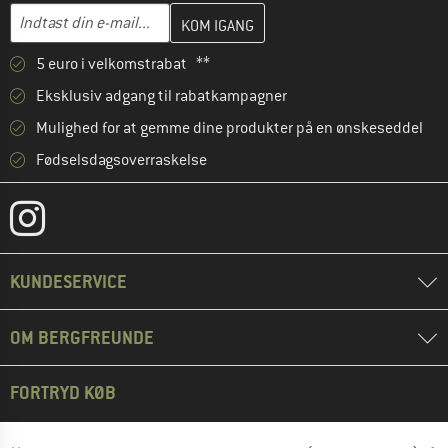
Indtast din e-mailadresse her, og opret i næste trin din kundekon
E-mail-adresse
5 euro i velkomstrabat **
Eksklusiv adgang til rabatkampagner
Mulighed for at gemme dine produkter på en ønskeseddel
Fødselsdagsoverraskelse
KUNDESERVICE
OM BERGFREUNDE
FORTRYD KØB