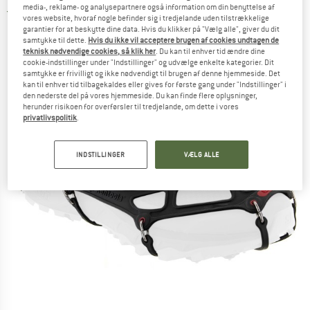
media-, reklame- og analysepartnere også information om din benyttelse af
5,0
(1)
vores website, hvoraf nogle befinder sig i tredjelande uden tilstrækkelige
garantier for at beskytte dine data. Hvis du klikker på "Vælg alle", giver du dit
samtykke til dette.
Hvis du ikke vil acceptere brugen af cookies undtagen de
teknisk nødvendige cookies, så klik her
. Du kan til enhver tid ændre dine
cookie-indstillinger under "Indstillinger" og udvælge enkelte kategorier. Dit
samtykke er frivilligt og ikke nødvendigt til brugen af denne hjemmeside. Det
kan til enhver tid tilbagekaldes eller gives for første gang under "Indstillinger" i
den nederste del på vores hjemmeside. Du kan finde flere oplysninger,
herunder risikoen for overførsler til tredjelande, om dette i vores
privatlivspolitik
.
INDSTILLINGER
VÆLG ALLE