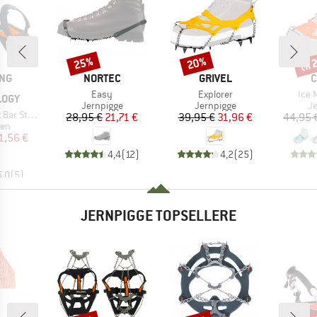
til
25%
20%
Rabat
Rabat
Raba
E
MÆRKE
MÆRKE
M
ING
NORTEC
GRIVEL
C
Artikel
Artikel
Artik
Easy
Explorer
Ice 
LOGY
Produktgruppe
Produktgruppe
Pr
Jernpigge
Jernpigge
Je
nless Steel
Pris
Nedsat pris
Pris
Nedsat pris
28,95 €
21,71 €
39,95 €
31,96 €
44,95 
tgruppe
sen
is
dsat pris
1,56 €
4,4
(
12
)
4,2
(
25
)
5,0
(
5
)
JERNPIGGE TOPSELLERE