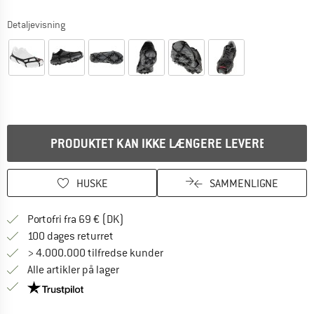
Detaljevisning
PRODUKTET KAN IKKE LÆNGERE LEVERES
HUSKE
SAMMENLIGNE
Find oplysninger om forsendelse her! Åb
Portofri fra 69 € (DK)
Gå til returretten her Åbnes i en infoboks
100 dages returret
> 4.000.000 tilfredse kunder
Alle artikler på lager
Vi er Trustpilot-certificeret - oplysningerne får du