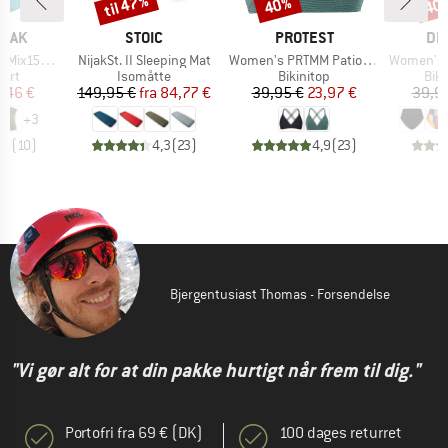
til 47%
40%
40
Rabat
Rabat
Raba
MÆRKE
MÆRKE
MÆ
PEAK
STOIC
PROTEST
DE
Artikel
Artikel
Artikel
He. Loose Tank
NijakSt. II Sleeping Mat
Women's PRTMM Patio Triangle
Women's Bik
gruppe
Produktgruppe
Produktgruppe
Pro
hirt
Isomåtte
Bikinitop
Biki
is
dsat pris
Pris
Nedsat pris
Pris
Nedsat pris
7,46 €
149,95 €
fra
84,77 €
39,95 €
23,97 €
39,9
+
3
,8
(
10
)
4,3
(
23
)
4,9
(
23
)
Bjergentusiast Thomas - Forsendelse
"Vi gør alt for at din pakke hurtigt når frem til dig."
Portofri fra 69 € (DK)
100 dages returret