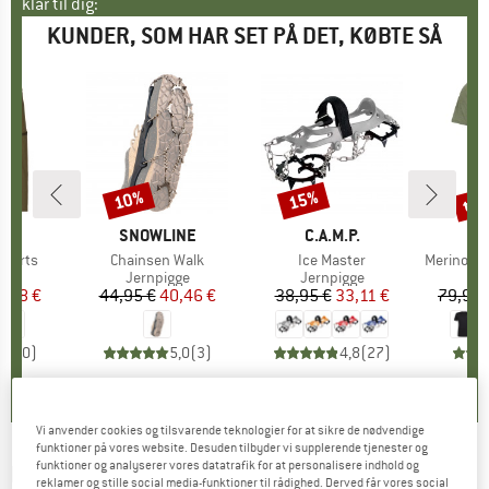
klar til dig:
KUNDER, SOM HAR SET PÅ DET, KØBTE SÅ
til
10%
15%
Rabat
Rabat
Raba
KE
C
MÆRKE
SNOWLINE
MÆRKE
C.A.M.P.
Shorts
Artikel
Chainsen Walk
Artikel
Ice Master
Artikel
Merino155 LaholmSt. 
ktgruppe
s
Produktgruppe
Jernpigge
Produktgruppe
Jernpigge
Pr
Mer
is
dsat pris
0,48 €
44,95 €
Pris
Nedsat pris
40,46 €
38,95 €
Pris
Nedsat pris
33,11 €
79,95 
0,0
(
0
)
5,0
(
3
)
4,8
(
27
)
Vi anvender cookies og tilsvarende teknologier for at sikre de nødvendige
funktioner på vores website. Desuden tilbyder vi supplerende tjenester og
funktioner og analyserer vores datatrafik for at personalisere indhold og
KAHTOOLA
-
EXOspikes - Jernpigge
reklamer og stille social media-funktioner til rådighed. Derved får vores social