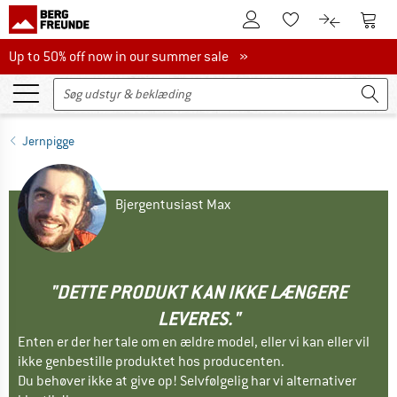
Til kundekontoen
Til 
Til huskesedlen.
Til produk
Up to 50% off now in our summer sale
Up to 50% off now in our summer sale »
Jernpigge
Bjergentusiast Max
"DETTE PRODUKT KAN IKKE LÆNGERE
LEVERES."
Enten er der her tale om en ældre model, eller vi kan eller vil
ikke genbestille produktet hos producenten.
Du behøver ikke at give op! Selvfølgelig har vi alternativer