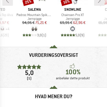
25%
10%
20
Rabat
Rabat
Raba
MÆRKE
MÆRKE
M
TED
SALEWA
SNOWLINE
C
Artikel
Artikel
 Top Alva
Pedroc Mountain Spike Crampon
Chainsen Pro XT
tgruppe
Produktgruppe
Produktgruppe
Pr
op
Jernpigge
Jernpigge
Je
is
dsat pris
Pris
Nedsat pris
Pris
Nedsat pris
9,97 €
94,95 €
71,21 €
69,95 €
62,96 €
65,95
+
4
,6
(
23
)
3,0
(
1
)
5,0
(
9
)
VURDERINGSOVERSIGT
100%
5,0
(1)
anbefaler dette produkt
HVAD MENER DU?