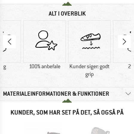
ALT I OVERBLIK
8 g
100% anbefale
Kunder siger: godt
20
grip
MATERIALEINFORMATIONER & FUNKTIONER
KUNDER, SOM HAR SET PÅ DET, SÅ OGSÅ PÅ