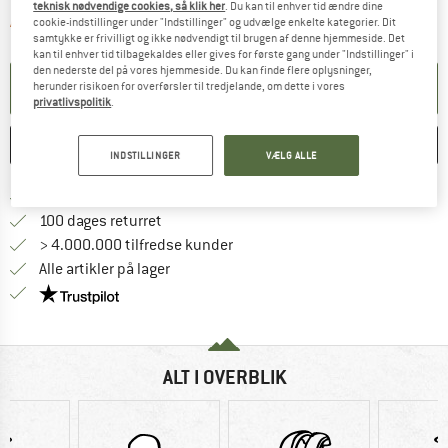
teknisk nødvendige cookies, så klik her
. Du kan til enhver tid ændre dine
Linket åbnes i en infoboks og indeholder 
Artiklen er p.t. desværre udsolgt
cookie-indstillinger under "Indstillinger" og udvælge enkelte kategorier. Dit
samtykke er frivilligt og ikke nødvendigt til brugen af denne hjemmeside. Det
kan til enhver tid tilbagekaldes eller gives for første gang under "Indstillinger" i
den nederste del på vores hjemmeside. Du kan finde flere oplysninger,
OPRET MEDDELELSE
herunder risikoen for overførsler til tredjelande, om dette i vores
privatlivspolitik
.
HUSKE
SAMMENLIGNE
INDSTILLINGER
VÆLG ALLE
Find oplysninger om forsendelse her! Åb
Portofri fra 69 € (DK)
Gå til returretten her Åbnes i en infoboks
100 dages returret
> 4.000.000 tilfredse kunder
Alle artikler på lager
Vi er Trustpilot-certificeret - oplysningerne får du
ALT I OVERBLIK