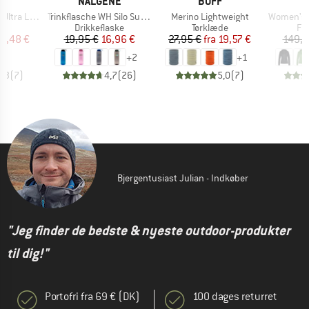
KE
MÆRKE
MÆRKE
C
NALGENE
BUFF
Artikel
Artikel
Artikel
ite Dry Bag
Trinkflasche WH Silo Sustain
Merino Lightweight
Women's Beg
ktgruppe
Produktgruppe
Produktgruppe
Pr
k
Drikkeflaske
Tørklæde
Fl
is
dsat pris
Pris
Nedsat pris
Pris
Nedsat pris
6,48 €
19,95 €
16,96 €
27,95 €
fra
19,57 €
149,9
+
2
+
1
3,3
(
7
)
4,7
(
26
)
5,0
(
7
)
Bjergentusiast Julian - Indkøber
"Jeg finder de bedste & nyeste outdoor-produkter
til dig!"
Portofri fra 69 € (DK)
100 dages returret