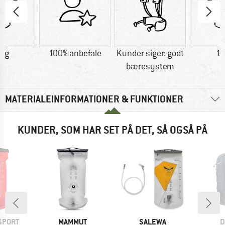
7 g
100% anbefale
Kunder siger: godt
11
bæresystem
MATERIALEINFORMATIONER & FUNKTIONER
KUNDER, SOM HAR SET PÅ DET, SÅ OGSÅ PÅ
MÆRKE
MÆRKE
M
SPORT
MAMMUT
SALEWA
D