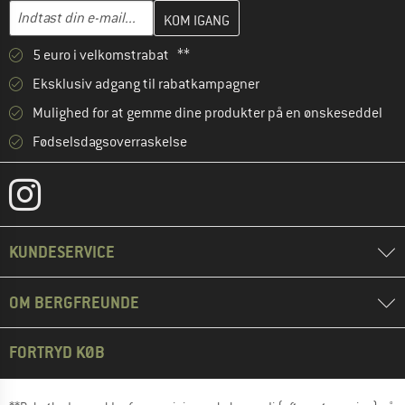
Indtast din e-mailadresse her, og opret i næste trin din kundekon
Indtast din e-mail...
5 euro i velkomstrabat **
Eksklusiv adgang til rabatkampagner
Mulighed for at gemme dine produkter på en ønskeseddel
Fødselsdagsoverraskelse
KUNDESERVICE
OM BERGFREUNDE
FORTRYD KØB