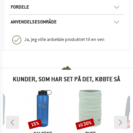
FORDELE
ANVENDELSESOMRÅDE
Ja, jeg ville anbefale produktet til en ven
KUNDER, SOM HAR SET PÅ DET, KØBTE SÅ
til 30%
15%
55
Rabat
Rabat
Raba