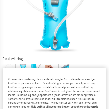
Detaljevisning
Vi anvender cookies og tilsvarende teknologier for at sikre de nødvendige
funktioner på vores website. Desuden tilbyder vi supplerende tjenester og
funktioner og analyserer vores datatrafik for at personalisere indhold og
Original pris :
Pris:
34,95
€
reklamer og stille social media-funktioner til rådighed. Derved får vores social
fra
29,71
€
inkl. moms.
media-, reklame- og analysepartnere også information om din benyttelse af
vores website, hvoraf nogle befinder sig i tredjelande uden tilstrækkelige
~
fra
KR
222,10
garantier for at beskytte dine data. Hvis du klikker på "Vælg alle", giver du dit
Oplysninger om forsendelsesomkostninge
plus Forsendelsesomkostninger
samtykke til dette.
Hvis du ikke vil acceptere brugen af cookies undtagen de