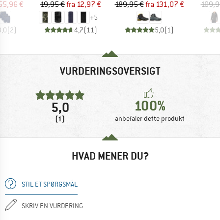
is
dsat pris
Pris
Nedsat pris
Pris
Nedsat pris
55,96 €
19,95 €
fra
12,97 €
189,95 €
fra
131,07 €
109,9
+
5
3,0
(
2
)
4,7
(
11
)
5,0
(
1
)
VURDERINGSOVERSIGT
100%
5,0
(1)
anbefaler dette produkt
HVAD MENER DU?
STIL ET SPØRGSMÅL
SKRIV EN VURDERING