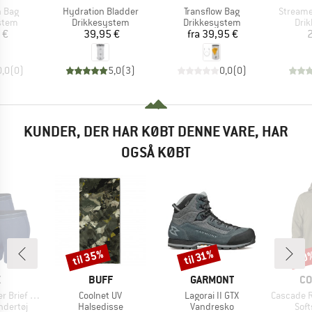
Artikel
Artikel
Artikel
n Bag
Hydration Bladder
Transflow Bag
Streame
ruppe
Produktgruppe
Produktgruppe
Pro
stem
Drikkesystem
Drikkesystem
Dri
is
Pris
Pris
 €
39,95 €
fra
39,95 €
2
0,0
(
0
)
5,0
(
3
)
0,0
(
0
)
KUNDER, DER HAR KØBT DENNE VARE, HAR
OGSÅ KØBT
til 35%
til 31%
20
Rabat
Rabat
Raba
KE
MÆRKE
MÆRKE
M
X
BUFF
GARMONT
CO
Artikel
Artikel
Artikel
 Fly 3-Pack
Coolnet UV
Lagorai II GTX
Cascade Rid
ppe
Produktgruppe
Produktgruppe
Pro
ndertøj
Halsedisse
Vandresko
Soft