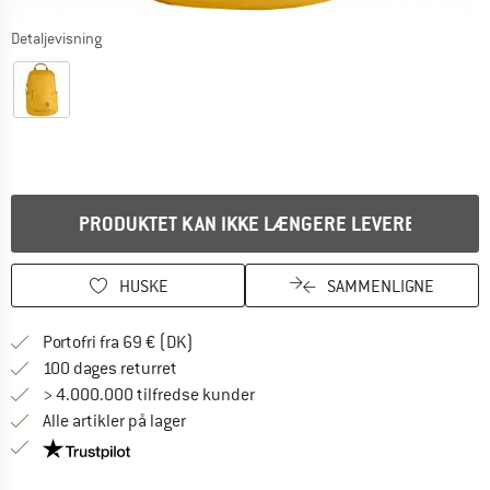
Detaljevisning
PRODUKTET KAN IKKE LÆNGERE LEVERES
HUSKE
SAMMENLIGNE
Find oplysninger om forsendelse her! Åb
Portofri fra 69 € (DK)
Gå til returretten her Åbnes i en infoboks
100 dages returret
> 4.000.000 tilfredse kunder
Alle artikler på lager
Vi er Trustpilot-certificeret - oplysningerne får du