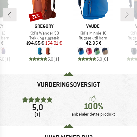
Rabat
21%
E
MÆRKE
MÆRKE
EY
GREGORY
VAUDE
Artikel
Artikel
Arti
t 12
Kid's Wander 50
Kid's Minnie 10
Kid'
uppe
Produktgruppe
Produktgruppe
Prod
 børn
Trekking rygsæk
Rygsæk til børn
Rygs
is
Pris
Nedsat pris
Pris
 €
194,95 €
154,01 €
42,95 €
5
5,0
(
1
)
5,0
(
1
)
5,0
(
6
)
VURDERINGSOVERSIGT
100%
5,0
(1)
anbefaler dette produkt