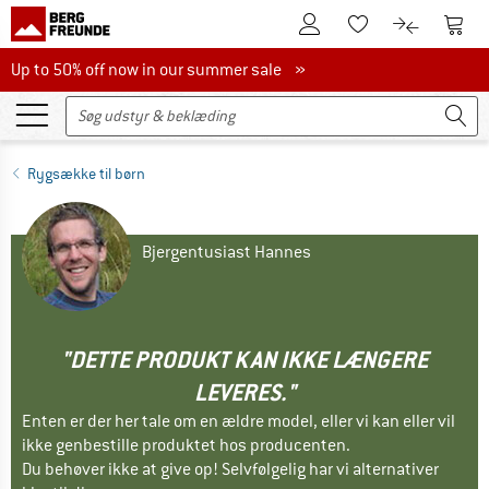
Til kundekontoen
Til 
Til huskesedlen.
Til produk
Up to 50% off now in our summer sale
Up to 50% off now in our summer sale »
Rygsække til børn
Bjergentusiast Hannes
"DETTE PRODUKT KAN IKKE LÆNGERE
LEVERES."
Enten er der her tale om en ældre model, eller vi kan eller vil
ikke genbestille produktet hos producenten.
Du behøver ikke at give op! Selvfølgelig har vi alternativer