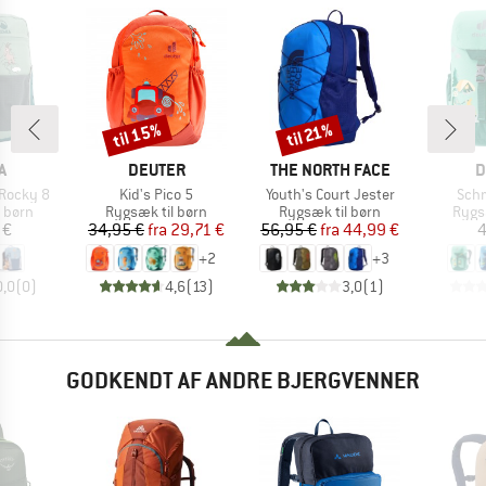
til 15%
til 21%
Rabat
Rabat
KE
MÆRKE
MÆRKE
M
A
DEUTER
THE NORTH FACE
D
Artikel
Artikel
Artik
 Rocky 8
Kid's Pico 5
Youth's Court Jester
Sch
uppe
Produktgruppe
Produktgruppe
Prod
 børn
Rygsæk til børn
Rygsæk til børn
Rygs
is
Pris
Nedsat pris
Pris
Nedsat pris
 €
34,95 €
fra
29,71 €
56,95 €
fra
44,99 €
4
+
2
+
3
0,0
(
0
)
4,6
(
13
)
3,0
(
1
)
GODKENDT AF ANDRE BJERGVENNER