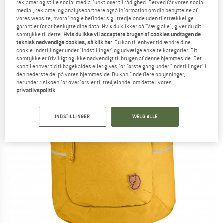
reklamer og stille social media-funktioner til rådighed. Derved får vores social
5,0
(1)
media-, reklame- og analysepartnere også information om din benyttelse af
vores website, hvoraf nogle befinder sig i tredjelande uden tilstrækkelige
garantier for at beskytte dine data. Hvis du klikker på "Vælg alle", giver du dit
samtykke til dette.
Hvis du ikke vil acceptere brugen af cookies undtagen de
teknisk nødvendige cookies, så klik her
. Du kan til enhver tid ændre dine
cookie-indstillinger under "Indstillinger" og udvælge enkelte kategorier. Dit
samtykke er frivilligt og ikke nødvendigt til brugen af denne hjemmeside. Det
kan til enhver tid tilbagekaldes eller gives for første gang under "Indstillinger" i
den nederste del på vores hjemmeside. Du kan finde flere oplysninger,
herunder risikoen for overførsler til tredjelande, om dette i vores
privatlivspolitik
.
INDSTILLINGER
VÆLG ALLE