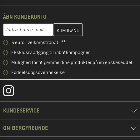
ÅBN KUNDEKONTO
Indtast din e-mailadresse her, og opret i næste trin din kundekon
E-mail-adresse
5 euro i velkomstrabat **
Eksklusiv adgang til rabatkampagner
Mulighed for at gemme dine produkter på en ønskeseddel
Fødselsdagsoverraskelse
KUNDESERVICE
OM BERGFREUNDE