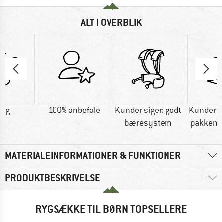
ALT I OVERBLIK
0 g
100% anbefale
Kunder siger: godt
Kunder s
bæresystem
pakkemu
MATERIALEINFORMATIONER & FUNKTIONER
PRODUKTBESKRIVELSE
RYGSÆKKE TIL BØRN TOPSELLERE