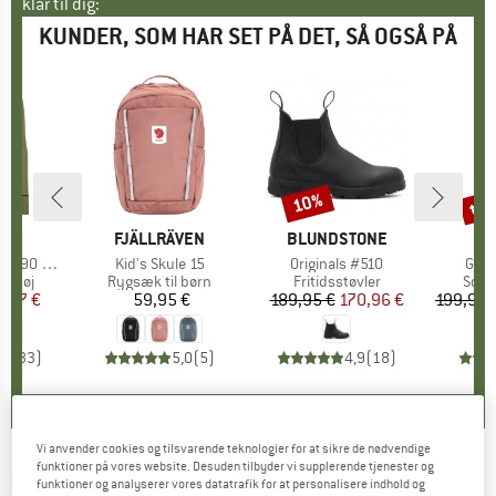
klar til dig:
KUNDER, SOM HAR SET PÅ DET, SÅ OGSÅ PÅ
til
10%
Rabat
Raba
E
LD
MÆRKE
FJÄLLRÄVEN
MÆRKE
BLUNDSTONE
M
AR
 Zip Neck
Artikel
Kid's Skule 15
Artikel
Originals #510
Artik
Gam
uppe
ertøj
Produktgruppe
Rygsæk til børn
Produktgruppe
Fritidsstøvler
Prod
Soft
is
dsat pris
4,97 €
59,95 €
Pris
189,95 €
Pris
Nedsat pris
170,96 €
199,95 
,9
(
33
)
5,0
(
5
)
4,9
(
18
)
Vi anvender cookies og tilsvarende teknologier for at sikre de nødvendige
funktioner på vores website. Desuden tilbyder vi supplerende tjenester og
FJÄLLRÄVEN
-
Kid's Räven Mini - Daypack
funktioner og analyserer vores datatrafik for at personalisere indhold og