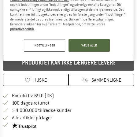
cookie-indstillinger under "Indstillinger" og udvælge enkelte kategorier. Dit
samtykke er frivilligt og ikke nødvendigt til brugen af denne hjemmeside. Det
Detaljevisning
kan til enhver tid tilbagekaldes eller gives for første gang under "Indstillinger" i
den nederste del på vores hjemmeside. Du kan finde flere oplysninger,
herunder risikoen for overførsler til tredjelande, om dette i vores
privatlivspolitik
.
INDSTILLINGER
VÆLG ALLE
PRODUKTET KAN IKKE LÆNGERE LEVERES
HUSKE
SAMMENLIGNE
Find oplysninger om forsendelse her! Åb
Portofri fra 69 € (DK)
Gå til returretten her Åbnes i en infoboks
100 dages returret
> 4.000.000 tilfredse kunder
Alle artikler på lager
Vi er Trustpilot-certificeret - oplysningerne får du