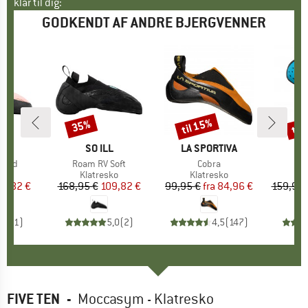
klar til dig:
GODKENDT AF ANDRE BJERGVENNER
til 15%
til
35%
Rabat
Rabat
Raba
KE
L
MÆRKE
SO ILL
MÆRKE
LA SPORTIVA
M
S
Rigid
Artikel
Roam RV Soft
Artikel
Cobra
Ar
In
tgruppe
ko
Produktgruppe
Klatresko
Produktgruppe
Klatresko
P
K
is
dsat pris
09,82 €
168,95 €
Pris
Nedsat pris
109,82 €
99,95 €
fra
Pris
Nedsat pris
84,96 €
159,95 
4,0
(
1
)
5,0
(
2
)
4,5
(
147
)
FIVE TEN
-
Moccasym - Klatresko