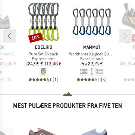
til
10%
Rabat
Raba
E
MÆRKE
MÆRKE
M
EN
EDELRID
MAMMUT
T
Artikel
Artikel
cross LT
Pure Set Sixpack
Workhorse Keylock Quickdraws
tgruppe
Produktgruppe
Produktgruppe
P
ko
Express-sæt
Express-sæt
K
is
dsat pris
Pris
Nedsat pris
Pris
101,96 €
124,95 €
112,46 €
fra
22,75 €
145,95 
,5
(
11
)
5,0
(
1
)
5,0
(
5
)
MEST PULÆRE PRODUKTER FRA FIVE TEN