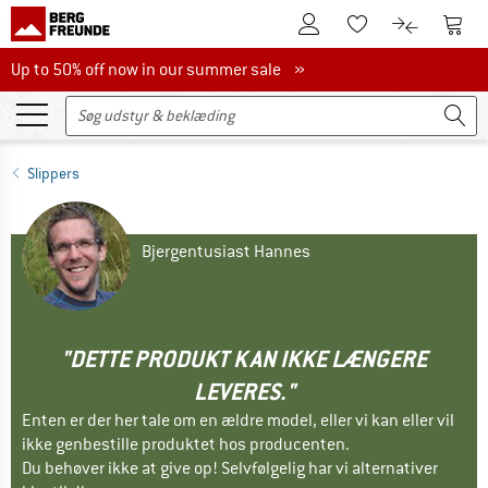
Til kundekontoen
Til 
Til huskesedlen.
Til produk
Up to 50% off now in our summer sale
Up to 50% off now in our summer sale »
Slippers
Bjergentusiast Hannes
"DETTE PRODUKT KAN IKKE LÆNGERE
LEVERES."
Enten er der her tale om en ældre model, eller vi kan eller vil
ikke genbestille produktet hos producenten.
Du behøver ikke at give op! Selvfølgelig har vi alternativer