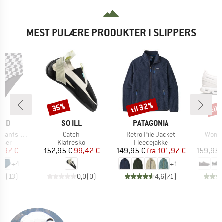
MEST PULÆRE PRODUKTER I SLIPPERS
til 32%
til
35%
Rabat
Rabat
Raba
MÆRKE
MÆRKE
TED
SO ILL
PATAGONIA
Artikel
Artikel
Artike
ts Slite
Catch
Retro Pile Jacket
Women
ruppe
Produktgruppe
Produktgruppe
P
usser
Klatresko
Fleecejakke
S
is
dsat pris
Pris
Nedsat pris
Pris
Nedsat pris
3,97 €
152,95 €
99,42 €
149,95 €
fra
101,97 €
159,95 
+
4
+
1
,8
(
13
)
0,0
(
0
)
4,6
(
71
)