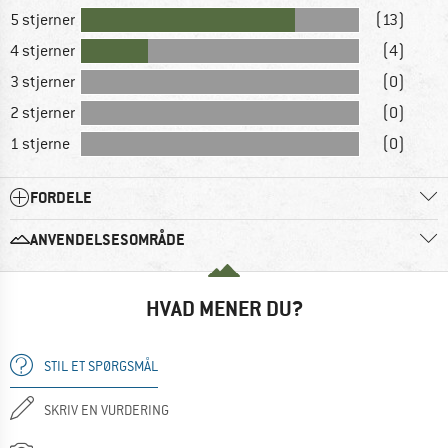
5 stjerner
(13)
4 stjerner
(4)
3 stjerner
(0)
2 stjerner
(0)
1 stjerne
(0)
FORDELE
ANVENDELSESOMRÅDE
HVAD MENER DU?
STIL ET SPØRGSMÅL
SKRIV EN VURDERING