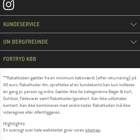
KUNDESERVICE
OM BERGFREUNDE
FORTRYD KØB
**Rabatkoden gælder fra en minimum købsværdi (efter returnering) på
40 euro. Rabatkoder ifm. oprettelse af en kundekonto kan kun indløses
én gang pr. person og ordre. Gælder ikke for kategorierne Bøger & kort,
Outdoor, Fødevarer samt Rabatkoder/gavekort. Kan ikke udbetales
kontant. Kan ikke kombineres med andre koder. Rabatkoden må ikke
videregives eller offentliggøres.
Highlights
En oversigt over hele webstedet giver vores
sitemap
.