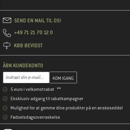
SEND EN MAIL TIL OS!
+49 71 21 70 12 0
KØB BEVIDST
ÅBN KUNDEKONTO
Indtast din e-mailadresse her, og opret i næste trin din kundekon
E-mail-adresse
5 euro i velkomstrabat **
Eksklusiv adgang til rabatkampagner
Mulighed for at gemme dine produkter på en ønskeseddel
Fødselsdagsoverraskelse