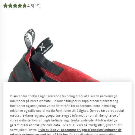
4,8
(17)
Vi anvender cookies og tilsvarende teknologier for at sikre de nødvendige
funktioner på vores website. Desuden tilbyder vi supplerende tjenester og
funktioner og analyserer vores datatrafik for at personalisere indhold og
reklamer og stille social media-funktioner til rådighed. Derved får vores social
media-, reklame- og analysepartnere også information om din benyttelse af
vores website, hvoraf nogle befinder sig i tredjelande uden tilstrækkelige
garantier for at beskytte dine data. Hvis du klikker på "Vælg alle", giver du dit
samtykke til dette.
Hvis du ikke vil acceptere brugen af cookies undtagen de
teknisk nødvendige cookies, så klik her
. Du kan til enhver tid ændre dine