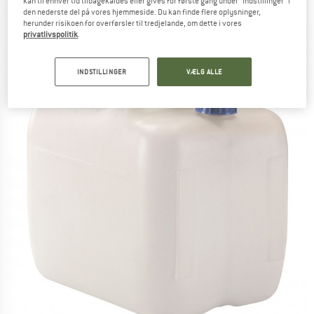
kan til enhver tid tilbagekaldes eller gives for første gang under "Indstillinger" i
den nederste del på vores hjemmeside. Du kan finde flere oplysninger,
(0)
herunder risikoen for overførsler til tredjelande, om dette i vores
privatlivspolitik
.
INDSTILLINGER
VÆLG ALLE