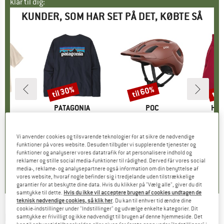
klar til dig:
KUNDER, SOM HAR SET PÅ DET, KØBTE SÅ
til 30%
til 60%
til
Rabat
Rabat
Raba
E
RTT
MÆRKE
PATAGONIA
MÆRKE
POC
MÆ
HEB
wneck T-Shirt
Artikel
L/S P-6 Logo Responsibili-Tee
Artikel
Axion
Artikel
Woman's MapleH
uktgruppe
t
Produktgruppe
Longsleeve
Produktgruppe
Cykelhjelm
is
dsat pris
0,97 €
54,95 €
fra
Pris
Nedsat pris
38,47 €
159,95 €
fra
Pris
Nedsat pris
63,98 €
79,95 
Vi anvender cookies og tilsvarende teknologier for at sikre de nødvendige
funktioner på vores website. Desuden tilbyder vi supplerende tjenester og
+
1
funktioner og analyserer vores datatrafik for at personalisere indhold og
reklamer og stille social media-funktioner til rådighed. Derved får vores social
5,0
(
1
)
4,6
(
47
)
5,0
(
3
)
media-, reklame- og analysepartnere også information om din benyttelse af
vores website, hvoraf nogle befinder sig i tredjelande uden tilstrækkelige
garantier for at beskytte dine data. Hvis du klikker på "Vælg alle", giver du dit
samtykke til dette.
Hvis du ikke vil acceptere brugen af cookies undtagen de
teknisk nødvendige cookies, så klik her
. Du kan til enhver tid ændre dine
cookie-indstillinger under "Indstillinger" og udvælge enkelte kategorier. Dit
EASY CAMP
-
Jerry Can - Vandbeholdere
samtykke er frivilligt og ikke nødvendigt til brugen af denne hjemmeside. Det