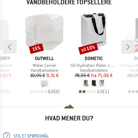
VANDBEHOLDERE TOPSELLERE
til 10%
15%
20
Rabat
Rabat
Raba
MÆRKE
MÆRKE
M
ORFF
OUTWELL
DOMETIC
D
Artikel
Artikel
Artikel
anister
Water Carrier
GO Hydration Water Jug 11L
GO Hydratio
ruppe
Produktgruppe
Produktgruppe
Prod
ldere
Vandbeholdere
Vandbeholdere
Vand
is
dsat pris
Pris
Nedsat pris
Pris
Nedsat pris
0,96 €
10,95 €
9,31 €
78,95 €
fra
71,06 €
88,9
4,2
(
5
)
0,0
(
0
)
2,0
(
1
)
HVAD MENER DU?
STIL ET SPØRGSMÅL