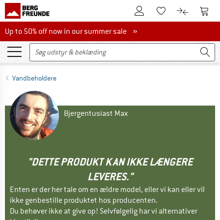
Til kundekontoen
Til 
Til huskesedlen.
Til produk
Up to 50% off now in our summer sale
Up to 50% off now in our summer sale »
Vandbeholdere
Bjergentusiast Max
"DETTE PRODUKT KAN IKKE LÆNGERE
LEVERES."
Enten er der her tale om en ældre model, eller vi kan eller vil
ikke genbestille produktet hos producenten.
Du behøver ikke at give op! Selvfølgelig har vi alternativer