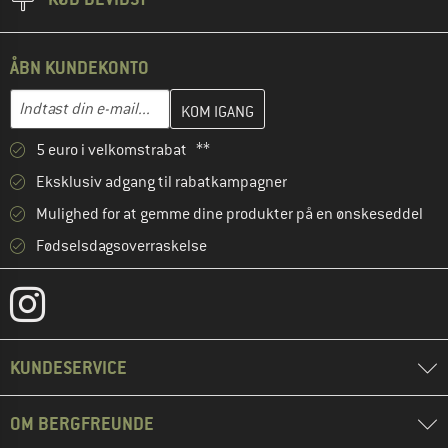
ÅBN KUNDEKONTO
Indtast din e-mailadresse her, og opret i næste trin din kundekon
E-mail-adresse
5 euro i velkomstrabat **
Eksklusiv adgang til rabatkampagner
Mulighed for at gemme dine produkter på en ønskeseddel
Fødselsdagsoverraskelse
KUNDESERVICE
OM BERGFREUNDE