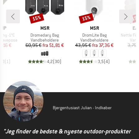
15%
15%
15
Rabat
Rabat
Raba
MÆRKE
MÆRKE
MÆ
AMP
MSR
MSR
EA
Artikel
Artikel
Artikel
mmy -1°C
Dromedary Bag
DromLite Bag
Nettle Foldi
e
Produktgruppe
Produktgruppe
Prod
rsovepose
Vandbeholdere
Vandbeholdere
Vand
is
dsat pris
Pris
Nedsat pris
Pris
Nedsat pris
9,16 €
60,95 €
fra
51,81 €
43,95 €
fra
37,36 €
3,75 
5,0
(
1
)
4,2
(
30
)
3,5
(
4
)
Bjergentusiast Julian - Indkøber
"Jeg finder de bedste & nyeste outdoor-produkter