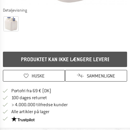
Detaljevisning
PRODUKTET KAN IKKE LÆNGERE LEVERES
HUSKE
SAMMENLIGNE
Find oplysninger om forsendelse her! Åb
Portofri fra 69 € (DK)
Gå til returretten her Åbnes i en infoboks
100 dages returret
> 4.000.000 tilfredse kunder
Alle artikler på lager
Vi er Trustpilot-certificeret - oplysningerne får du