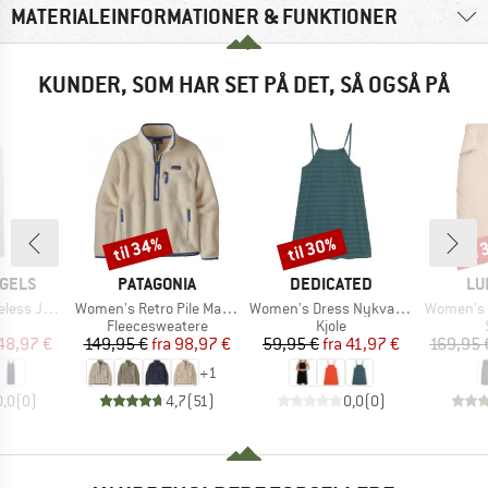
MATERIALEINFORMATIONER & FUNKTIONER
KUNDER, SOM HAR SET PÅ DET, SÅ OGSÅ PÅ
til 34%
til 30%
til
Rabat
Rabat
Raba
MÆRKE
MÆRKE
MÆ
GELS
PATAGONIA
DEDICATED
LU
Artikel
Artikel
Artikel
 Midi Dress
Women's Retro Pile Marsupial
Women's Dress Nykvarn Lace
Women's M
uktgruppe
Produktgruppe
Produktgruppe
Fleecesweatere
Kjole
is
dsat pris
Pris
Nedsat pris
Pris
Nedsat pris
48,97 €
149,95 €
fra
98,97 €
59,95 €
fra
41,97 €
169,95 
+
1
0,0
(
0
)
4,7
(
51
)
0,0
(
0
)