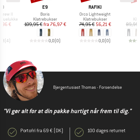
E
MÆRKE
MÆRKE
ID
E9
RAFIKI
Artikel
Artikel
Screw II
Boris
Orco Lightweight
e
Produktgruppe
Produktgruppe
Pro
kruelukke
Klatrebukser
Klatrebukser
Kla
is
dsat pris
Pris
Nedsat pris
Pris
Nedsat pris
,96 €
109,95 €
fra
76,97 €
74,95 €
56,21 €
89,95 
4,8
(
4
)
0,0
(
0
)
0,0
(
0
)
Bjergentusiast Thomas - Forsendelse
"Vi gør alt for at din pakke hurtigt når frem til dig."
Portofri fra 69 € (DK)
100 dages returret