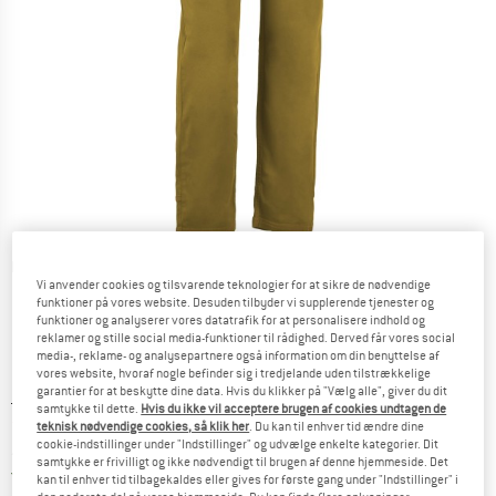
Detaljevisning
Vi anvender cookies og tilsvarende teknologier for at sikre de nødvendige
funktioner på vores website. Desuden tilbyder vi supplerende tjenester og
funktioner og analyserer vores datatrafik for at personalisere indhold og
reklamer og stille social media-funktioner til rådighed. Derved får vores social
media-, reklame- og analysepartnere også information om din benyttelse af
vores website, hvoraf nogle befinder sig i tredjelande uden tilstrækkelige
garantier for at beskytte dine data. Hvis du klikker på "Vælg alle", giver du dit
Original pris :
Pris:
109,95
€
samtykke til dette.
Hvis du ikke vil acceptere brugen af cookies undtagen de
76,97
€
teknisk nødvendige cookies, så klik her
. Du kan til enhver tid ændre dine
inkl. moms.
cookie-indstillinger under "Indstillinger" og udvælge enkelte kategorier. Dit
~
KR
575,39
samtykke er frivilligt og ikke nødvendigt til brugen af denne hjemmeside. Det
Danmark. Oplysninger om forsendelse
Gratis forsendelse
(DK)
kan til enhver tid tilbagekaldes eller gives for første gang under "Indstillinger" i