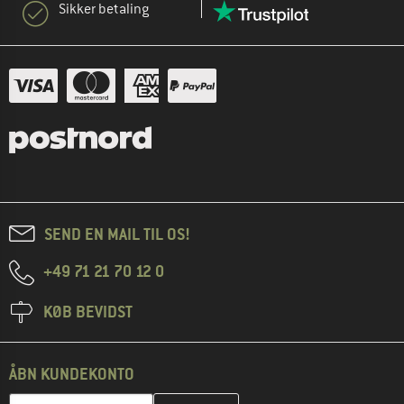
Sikker betaling
SEND EN MAIL TIL OS!
+49 71 21 70 12 0
KØB BEVIDST
ÅBN KUNDEKONTO
Indtast din e-mailadresse her, og opret i næste trin din kundekon
E-mail-adresse