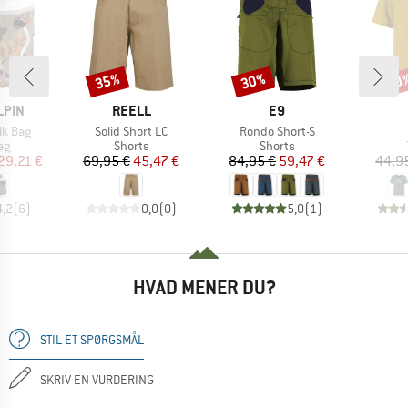
35%
30%
30
Rabat
Rabat
Raba
MÆRKE
MÆRKE
LPIN
REELL
E9
Artikel
Artikel
lk Bag
Solid Short LC
Rondo Short-S
tgruppe
Produktgruppe
Produktgruppe
ag
Shorts
Shorts
is
dsat pris
Pris
Nedsat pris
Pris
Nedsat pris
29,21 €
69,95 €
45,47 €
84,95 €
59,47 €
44,9
4,2
(
6
)
0,0
(
0
)
5,0
(
1
)
HVAD MENER DU?
STIL ET SPØRGSMÅL
SKRIV EN VURDERING