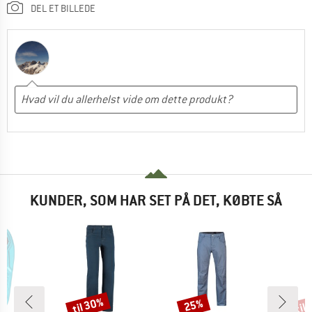
DEL ET BILLEDE
KUNDER, SOM HAR SET PÅ DET, KØBTE SÅ
til 30%
til
25%
Rabat
Rabat
Raba