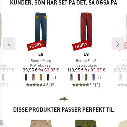
KUNDER, SOM HAR SET PÅ DET, SÅ OGSÅ PÅ
til 30%
til 30%
til
Rabat
Rabat
Raba
RKE
MÆRKE
MÆRKE
E9
E9
l
Artikel
Artikel
Art
Rondo Story
Rondo Flax2
N 
gruppe
Produktgruppe
Produktgruppe
Produ
kser
Klatrebukser
Klatrebukser
Bould
is
dsat pris
Pris
Nedsat pris
Pris
Nedsat pris
77,97 €
99,95 €
fra
69,97 €
119,95 €
fra
83,97 €
109,95
+
1
+
1
3,7
(
3
)
4,6
(
12
)
5,0
(
2
)
DISSE PRODUKTER PASSER PERFEKT TIL