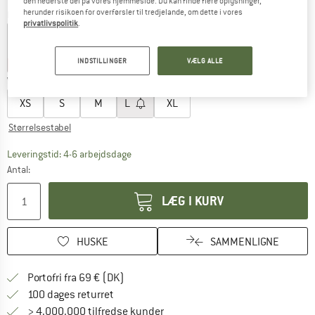
den nederste del på vores hjemmeside. Du kan finde flere oplysninger,
herunder risikoen for overførsler til tredjelande, om dette i vores
Farve:
Caramel
privatlivspolitik
.
INDSTILLINGER
VÆLG ALLE
25%
30%
Vælg en størrelse:
XS
S
M
L
XL
Størrelsestabel
Linket åbnes i en infoboks og indeholder he
Leveringstid: 4-6 arbejdsdage
Antal:
LÆG I KURV
HUSKE
SAMMENLIGNE
Find oplysninger om forsendelse her! Åb
Portofri fra 69 € (DK)
Gå til returretten her Åbnes i en infoboks
100 dages returret
> 4.000.000 tilfredse kunder