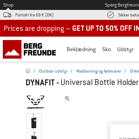
Til
Shop
Spørg Bergfreun
Portofri fra 69 € (DK)
Sikker beta
Up to 50% off now in our summer sale
Beklædning
Sko
Udstyr
Hjemmeside
/
Outdoor udstyr
/
Madlavning og fødevarer
/
Drik
DYNAFIT
-
Universal Bottle Holder
Vi anvender c