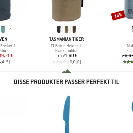
15%
Rabat
+
4
MÆRKE
ÄVEN
TASMANIAN TIGER
Artikel
Arti
 Pocket 1
TT Bottle Holder 1l
Mul
gruppe
Produktgruppe
Pro
lder
Flaskeholder
Fla
is
dsat pris
Pris
19,71 €
fra
21,80 €
29,95
4,4
(
5
)
0,0
(
0
)
DISSE PRODUKTER PASSER PERFEKT TIL