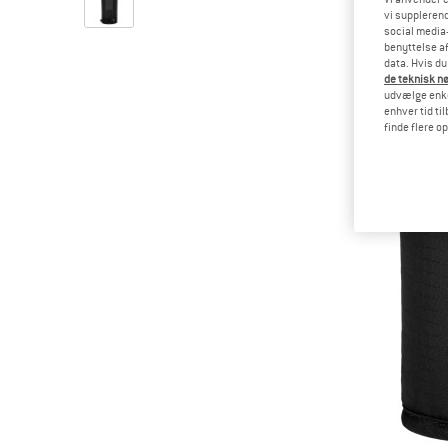
vi supplerend
social media-
benyttelse af
data. Hvis du
de teknisk nø
udvælge enkel
enhver tid ti
finde flere o