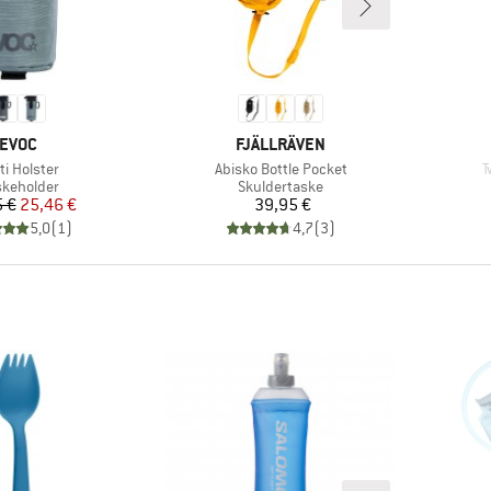
MÆRKE
MÆRKE
EVOC
FJÄLLRÄVEN
kel
Artikel
A
ti Holster
Abisko Bottle Pocket
T
duktgruppe
Produktgruppe
skeholder
Skuldertaske
Pris
Nedsat pris
Pris
 €
25,46 €
39,95 €
5,0
(
1
)
4,7
(
3
)