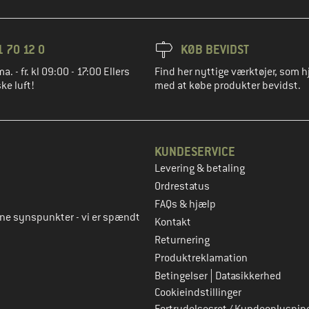
1 70 12 0
KØB BEVIDST
ma. - fr. kl 09:00 - 17:00 Ellers
Find her nyttige værktøjer, som h
ke luft!
med at købe produkter bevidst.
KUNDESERVICE
Levering & betaling
to
Ordrestatus
FAQs & hjælp
rne synspunkter - vi er spændt
Kontakt
Returnering
Produktreklamation
|
Betingelser
Datasikkerhed
Cookieindstillinger