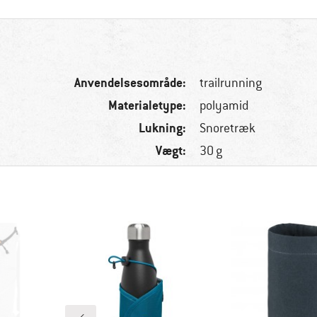
Anvendelsesområde:
trailrunning
Materialetype:
polyamid
Lukning:
Snoretræk
Vægt:
30 g