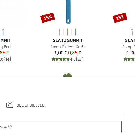
15%
15%
Rabat
Rabat
MÆRKE
MÆR
UMMIT
SEA TO SUMMIT
SEA 
Artikel
Artikel
ry Fork
Camp Cutlery Knife
Camp C
is
dsat pris
Pris
Nedsat pris
85 €
1,00 €
0,85 €
1,0
,8
(
14
)
4,8
(
13
)
DEL ET BILLEDE