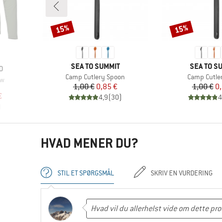
15%
15%
Rabat
Rabat
MÆRKE
MÆRKE
SEA TO SUMMIT
SEA TO S
D
Artikel
Artikel
Camp Cutlery Spoon
Camp Cutle
ew
Pris
Nedsat pris
Pr
Ne
1,00 €
0,85 €
1,00 €
0,
pe
 pris
€
4,9
(
30
)
4
)
HVAD MENER DU?
STIL ET SPØRGSMÅL
SKRIV EN VURDERING