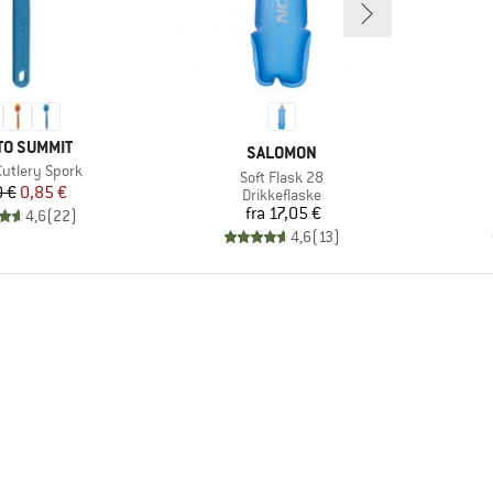
KE
TO SUMMIT
MÆRKE
SALOMON
utlery Spork
Artikel
Soft Flask 28
Pris
Nedsat pris
0 €
0,85 €
Produktgruppe
Drikkeflaske
Pris
fra
17,05 €
4,6
(
22
)
4,6
(
13
)