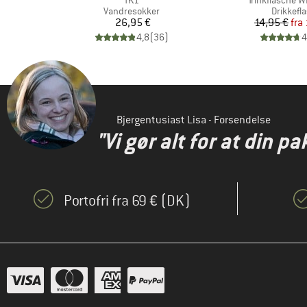
TK1
Trinkflasche W
e
Produktgruppe
Produkt
Vandresokker
Drikkefl
 pris
Pris
Pr
Ne
€
26,95 €
14,95 €
fra
)
4,8
(
36
)
4
Bjergentusiast Lisa - Forsendelse
"Vi gør alt for at din pa
Portofri fra 69 € (DK)