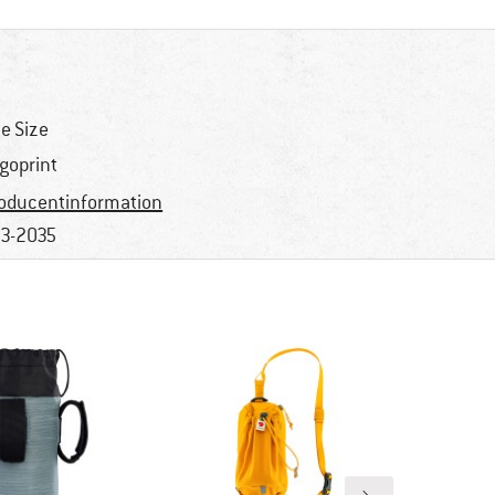
e Size
goprint
oducentinformation
3-2035