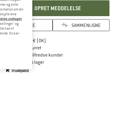
mer og stille
OPRET MEDDELELSE
formation om din
eskytte dine
ookies undtagen
stillinger" og
HUSKE
SAMMENLIGNE
et kan til
meside. Du kan
Find oplysninger om forsendelse her! Åbnes
Portofri fra 69 € (DK)
Gå til returretten her Åbnes i en infoboks
100 dages returret
> 4.000.000 tilfredse kunder
Alle artikler på lager
Vi er Trustpilot-certificeret - oplysningerne får du her