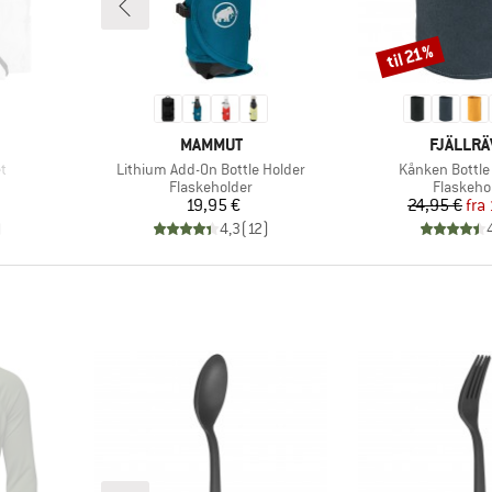
til 21%
Rabat
MÆRKE
MÆRKE
MAMMUT
FJÄLLR
Artikel
Artikel
t
Lithium Add-On Bottle Holder
Kånken Bottle
uppe
Produktgruppe
Produkt
Flaskeholder
Flaskeho
Pris
Pr
Ne
19,95 €
24,95 €
fra
)
4,3
(
12
)