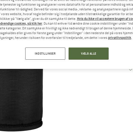
e tjenester og funktioner og analyserer vores datatrafik for at personalisere indhold og rekla
funktioner til rådighed. Derved får vores social media-, reklame- og analysepartnere også in
 vores website, hvoraf nogle befinder sig i tredjelande uden tilstrækkelige garantier for at b
 klikker på "Vælg alle", giver du dit samtykke til dette.
Hvis du ikke vil acceptere brugen af c
dvendige cookies, så klik her
. Du kan til enhver tid ændre dine cookie-indstillinger under "Ind
te kategorier. Dit samtykke er frivilligt og ikke nødvendigt til brugen af denne hjemmeside. D
lbagekaldes eller gives for første gang under "Indstillinger" i den nederste del på vores hjem
plysninger, herunder risikoen for overførsler til tredjelande, om dette i vores
privatlivspolitik
.
INDSTILLINGER
VÆLG ALLE