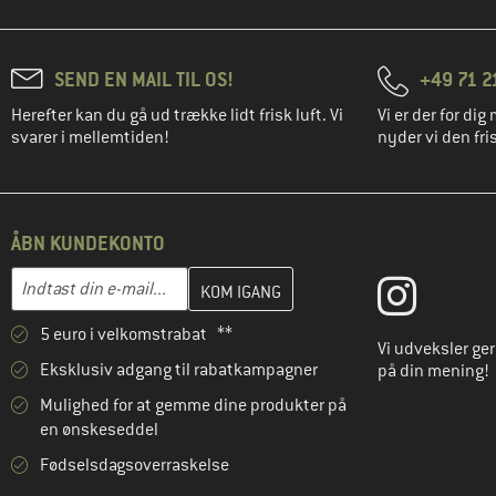
SEND EN MAIL TIL OS!
+49 71 2
Herefter kan du gå ud trække lidt frisk luft. Vi
Vi er der for dig 
svarer i mellemtiden!
nyder vi den fris
ÅBN KUNDEKONTO
Indtast din e-mailadresse her, og opret i næste trin din kundekon
E-mail-adresse
5 euro i velkomstrabat **
Vi udveksler ge
Eksklusiv adgang til rabatkampagner
på din mening!
Mulighed for at gemme dine produkter på
en ønskeseddel
Fødselsdagsoverraskelse