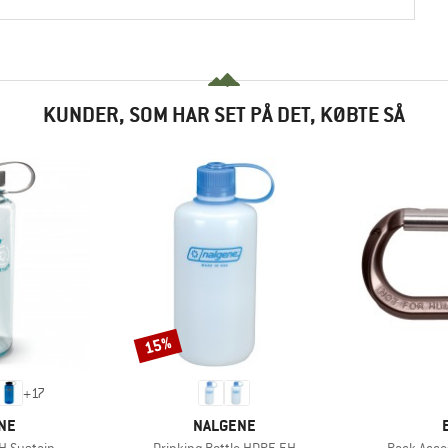
KUNDER, SOM HAR SET PÅ DET, KØBTE SÅ
15%
Rabat
+
17
E
MÆRKE
NE
NALGENE
Artikel
Artikel