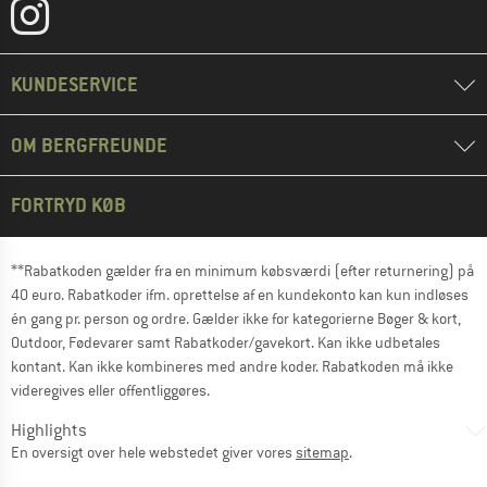
KUNDESERVICE
OM BERGFREUNDE
FORTRYD KØB
**Rabatkoden gælder fra en minimum købsværdi (efter returnering) på
40 euro. Rabatkoder ifm. oprettelse af en kundekonto kan kun indløses
én gang pr. person og ordre. Gælder ikke for kategorierne Bøger & kort,
Outdoor, Fødevarer samt Rabatkoder/gavekort. Kan ikke udbetales
kontant. Kan ikke kombineres med andre koder. Rabatkoden må ikke
videregives eller offentliggøres.
Highlights
En oversigt over hele webstedet giver vores
sitemap
.