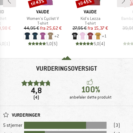
til 43%
til 45%
20
Rabat
Rabat
Raba
E
MÆRKE
MÆRKE
ID
VAUDE
VAUDE
Artikel
Artikel
Artikel
hirt
Women's Cyclist V
Kid's Lezza
Bambo
ktgruppe
Produktgruppe
Produktgruppe
t
T-shirt
T-shirt
is
dsat pris
Pris
Nedsat pris
Pris
Nedsat pris
9,98 €
44,95 €
fra
25,62 €
27,95 €
fra
15,37 €
39,9
+
2
+
1
5,0
(
1
)
5,0
(
5
)
5,0
(
4
)
VURDERINGSOVERSIGT
100%
4,8
(4)
anbefaler dette produkt
VURDERINGER
5 stjerner
(3)