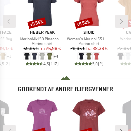
til 55%
til 52%
til
Rabat
Rabat
Raba
MÆRKE
MÆRKE
M
 FACE
HEBER PEAK
STOIC
CA
Artikel
Artikel
Artikel
Short Sleeve
MerinoMix150 PineconeHe. II T-Shirt
Women's Merino155 LaholmSt. T-Shirt Daisy Flower
Workw
ktgruppe
Produktgruppe
Produktgruppe
t
Merino-shirt
Merino-shirt
is
dsat pris
Pris
Nedsat pris
Pris
Nedsat pris
19,17 €
59,95 €
fra
26,98 €
79,95 €
fra
38,38 €
22,95 
+
3
+
4
4,5
(
2
)
4,5
(
117
)
5,0
(
2
)
GODKENDT AF ANDRE BJERGVENNER