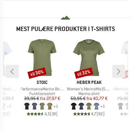
MEST PULÆRE PRODUKTER I T-SHIRTS
til 30%
til 32%
til
Rabat
Rabat
Raba
KE
MÆRKE
MÆRKE
C
STOIC
HEBER PEAK
Artikel
Artikel
Artikel
mSt. T-Shirt
PerformanceMerino BorgholmSt. T-Shirt
Women's MerinoMix150 PineconeHe. II T-Shirt
Merino155 LaholmSt
gruppe
Produktgruppe
Produktgruppe
Pro
hirt
Funktionsshirt
Merino-shirt
Mer
is
dsat pris
Pris
Nedsat pris
Pris
Nedsat pris
39,98 €
39,95 €
fra
27,97 €
59,95 €
fra
40,77 €
79,95 
+
2
+
1
+
1
3,5
(
2
)
4,5
(
19
)
4,7
(
92
)