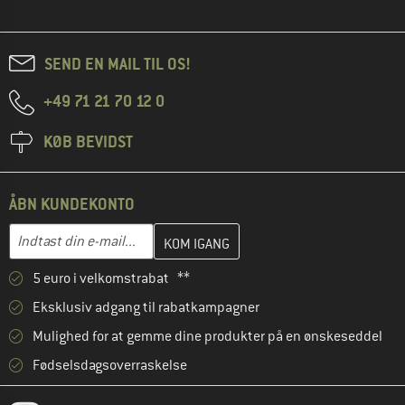
SEND EN MAIL TIL OS!
+49 71 21 70 12 0
KØB BEVIDST
ÅBN KUNDEKONTO
Indtast din e-mailadresse her, og opret i næste trin din kundekon
E-mail-adresse
5 euro i velkomstrabat **
Eksklusiv adgang til rabatkampagner
Mulighed for at gemme dine produkter på en ønskeseddel
Fødselsdagsoverraskelse