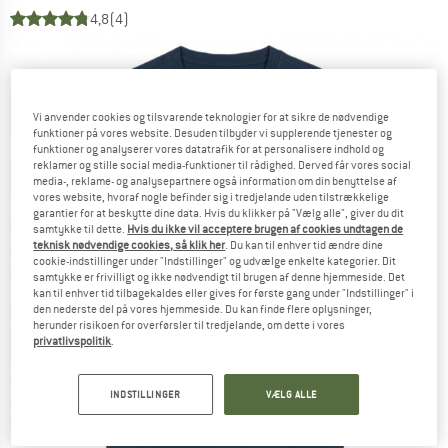
4,8
(4)
Vi anvender cookies og tilsvarende teknologier for at sikre de nødvendige
funktioner på vores website. Desuden tilbyder vi supplerende tjenester og
funktioner og analyserer vores datatrafik for at personalisere indhold og
reklamer og stille social media-funktioner til rådighed. Derved får vores social
media-, reklame- og analysepartnere også information om din benyttelse af
vores website, hvoraf nogle befinder sig i tredjelande uden tilstrækkelige
garantier for at beskytte dine data. Hvis du klikker på "Vælg alle", giver du dit
samtykke til dette.
Hvis du ikke vil acceptere brugen af cookies undtagen de
teknisk nødvendige cookies, så klik her
. Du kan til enhver tid ændre dine
cookie-indstillinger under "Indstillinger" og udvælge enkelte kategorier. Dit
samtykke er frivilligt og ikke nødvendigt til brugen af denne hjemmeside. Det
kan til enhver tid tilbagekaldes eller gives for første gang under "Indstillinger" i
den nederste del på vores hjemmeside. Du kan finde flere oplysninger,
herunder risikoen for overførsler til tredjelande, om dette i vores
privatlivspolitik
.
INDSTILLINGER
VÆLG ALLE