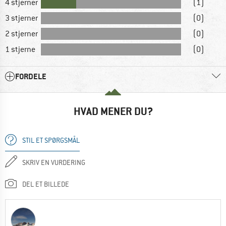
4 stjerner
(1)
3 stjerner
(0)
2 stjerner
(0)
1 stjerne
(0)
FORDELE
HVAD MENER DU?
STIL ET SPØRGSMÅL
SKRIV EN VURDERING
DEL ET BILLEDE