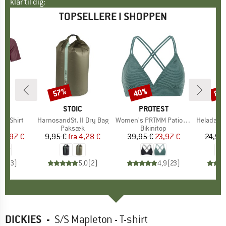
klar til dig:
TOPSELLERE I SHOPPEN
57%
40%
80
Rabat
Rabat
Raba
E
OX
MÆRKE
STOIC
MÆRKE
PROTEST
k T-Shirt
Artikel
HarnosandSt. II Dry Bag
Artikel
Women's PRTMM Patio Triangle
Artikel
HeladagenSt. Insulated
gruppe
hirt
Produktgruppe
Paksæk
Produktgruppe
Bikinitop
Pr
Te
is
dsat pris
62,97 €
9,95 €
fra
Pris
Nedsat pris
4,28 €
39,95 €
Pris
Nedsat pris
23,97 €
24,95
4,3
(
3
)
5,0
(
2
)
4,9
(
23
)
DICKIES
-
S/S Mapleton - T-shirt