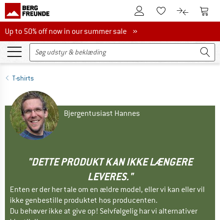
Til kundekontoen
Til 
Til huskesedlen.
Til produk
Up to 50% off now in our summer sale
Up to 50% off now in our summer sale »
T-shirts
Bjergentusiast Hannes
"DETTE PRODUKT KAN IKKE LÆNGERE
LEVERES."
Enten er der her tale om en ældre model, eller vi kan eller vil
ikke genbestille produktet hos producenten.
Du behøver ikke at give op! Selvfølgelig har vi alternativer