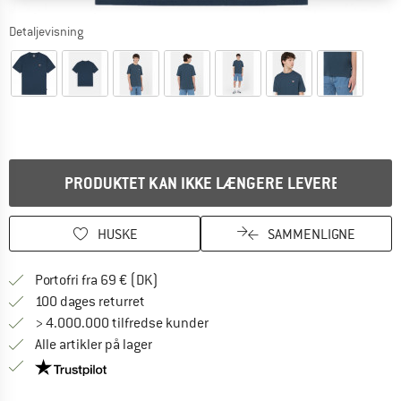
Detaljevisning
PRODUKTET KAN IKKE LÆNGERE LEVERES
HUSKE
SAMMENLIGNE
Find oplysninger om forsendelse her! Åb
Portofri fra 69 € (DK)
Gå til returretten her Åbnes i en infoboks
100 dages returret
> 4.000.000 tilfredse kunder
Alle artikler på lager
Vi er Trustpilot-certificeret - oplysningerne får du