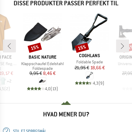
DISSE PRODUKTER PASSER PERFEKT TIL
15%
15%
15
Rabat
Rabat
Raba
MÆRKE
COGHLANS
MÆRKE
MÆRK
 FACE
BASIC NATURE
ORIGI
Artikel
Foldable Spade
Artikel
Artikel
Short Sleeve
Klappschaufel Edelstahl
Universa
Pris
Nedsat pris
21,95 €
18,66 €
ktgruppe
Produktgruppe
t
Foldespade
is
dsat pris
Pris
Nedsat pris
19,17 €
9,95 €
8,46 €
27,9
+
2
4,3
(
9
)
4,5
(
2
)
4,0
(
13
)
HVAD MENER DU?
STIL ET SPØRGSMÅL