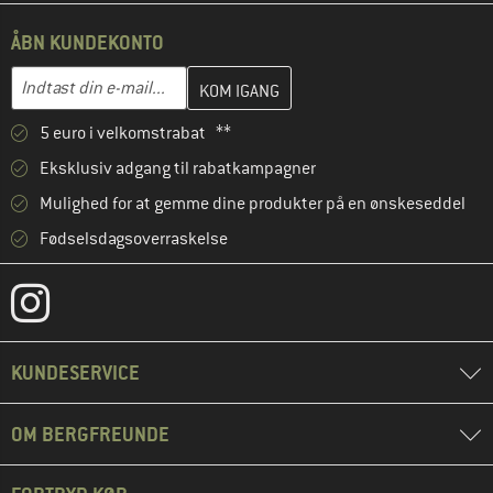
ÅBN KUNDEKONTO
Indtast din e-mailadresse her, og opret i næste trin din kundekon
E-mail-adresse
5 euro i velkomstrabat **
Eksklusiv adgang til rabatkampagner
Mulighed for at gemme dine produkter på en ønskeseddel
Fødselsdagsoverraskelse
KUNDESERVICE
OM BERGFREUNDE