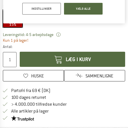
Størrelse:
Double
INDSTILLINGER
VÆLG ALLE
Double
15%
Linket åbnes i en infoboks og indehol
Leveringstid: 4-5 arbejdsdage
Kun 1 på lager!
Antal:
LÆG I KURV
HUSKE
SAMMENLIGNE
Find oplysninger om forsendelse her! Åb
Portofri fra 69 € (DK)
Gå til returretten her Åbnes i en infoboks
100 dages returret
> 4.000.000 tilfredse kunder
Alle artikler på lager
Vi er Trustpilot-certificeret - oplysningerne får du