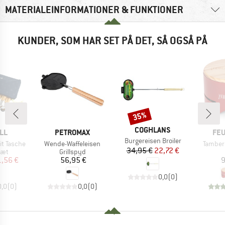
MATERIALEINFORMATIONER & FUNKTIONER
KUNDER, SOM HAR SET PÅ DET, SÅ OGSÅ PÅ
35%
Rabat
MÆRKE
COGHLANS
E
MÆRKE
MÆ
LL
PETROMAX
FE
Artikel
Burgereisen Broiler
Artikel
Artikel
t Tasche
Wende-Waffeleisen
Tamber 
Pris
Nedsat pris
34,95 €
22,72 €
gruppe
Produktgruppe
sæt
Grillspyd
is
dsat pris
Pris
1,56 €
56,95 €
9
0,0
(
0
)
0,0
(
0
)
0,0
(
0
)