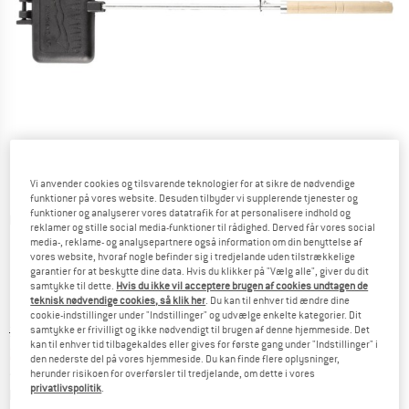
Vi anvender cookies og tilsvarende teknologier for at sikre de nødvendige
funktioner på vores website. Desuden tilbyder vi supplerende tjenester og
funktioner og analyserer vores datatrafik for at personalisere indhold og
Detaljevisning
reklamer og stille social media-funktioner til rådighed. Derved får vores social
media-, reklame- og analysepartnere også information om din benyttelse af
vores website, hvoraf nogle befinder sig i tredjelande uden tilstrækkelige
garantier for at beskytte dine data. Hvis du klikker på "Vælg alle", giver du dit
samtykke til dette.
Hvis du ikke vil acceptere brugen af cookies undtagen de
teknisk nødvendige cookies, så klik her
. Du kan til enhver tid ændre dine
cookie-indstillinger under "Indstillinger" og udvælge enkelte kategorier. Dit
Original pris :
Pris:
34,95
€
samtykke er frivilligt og ikke nødvendigt til brugen af denne hjemmeside. Det
kan til enhver tid tilbagekaldes eller gives for første gang under "Indstillinger" i
29,71
€
inkl. moms.
den nederste del på vores hjemmeside. Du kan finde flere oplysninger,
~
KR
222,10
herunder risikoen for overførsler til tredjelande, om dette i vores
privatlivspolitik
.
Oplysninger om forsendelsesomkostninge
plus Forsendelsesomkostninger