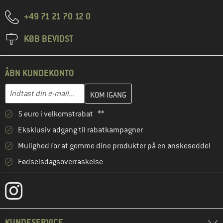
+49 71 21 70 12 0
KØB BEVIDST
ÅBN KUNDEKONTO
Indtast din e-mailadresse her, og opret i næste trin din kundekon
E-mail-adresse
5 euro i velkomstrabat **
Eksklusiv adgang til rabatkampagner
Mulighed for at gemme dine produkter på en ønskeseddel
Fødselsdagsoverraskelse
KUNDESERVICE