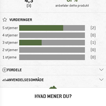
4,3
(3)
anbefaler dette produkt
VURDERINGER
5 stjerner
(2)
4 stjerner
(0)
3 stjerner
(1)
2 stjerner
(0)
1 stjerne
(0)
FORDELE
ANVENDELSESOMRÅDE
HVAD MENER DU?