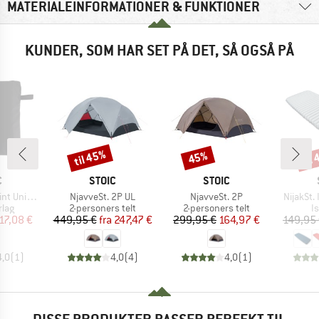
MATERIALEINFORMATIONER & FUNKTIONER
KUNDER, SOM HAR SET PÅ DET, SÅ OGSÅ PÅ
til 45%
til
45%
Rabat
Rabat
Raba
KE
MÆRKE
MÆRKE
C
STOIC
STOIC
Artikel
Artikel
Artikel
Universal
NjavveSt. 2P UL
NjavveSt. 2P
NijakSt. 
gruppe
Produktgruppe
Produktgruppe
P
rlag
2-personers telt
2-personers telt
I
is
dsat pris
Pris
Nedsat pris
Pris
Nedsat pris
17,08 €
449,95 €
fra
247,47 €
299,95 €
164,97 €
149,95
4,0
(
1
)
4,0
(
4
)
4,0
(
1
)