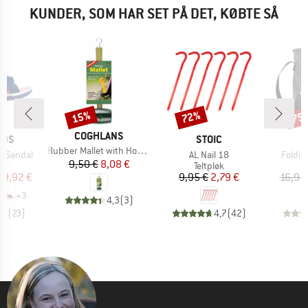
KUNDER, SOM HAR SET PÅ DET, KØBTE SÅ
15%
72%
75
Rabat
Rabat
Raba
MÆRKE
COGHLANS
MÆRKE
IDS
STOIC
Artikel
Rubber Mallet with Hooks
Artikel
Artikel
rd Sandal
AL Nail 18
Foldin
Pris
Nedsat pris
9,50 €
8,08 €
tgruppe
Produktgruppe
er
Teltpløk
is
dsat pris
Pris
Nedsat pris
19,92 €
9,95 €
2,79 €
16,95
+
3
4,3
(
3
)
,0
(
23
)
4,7
(
42
)