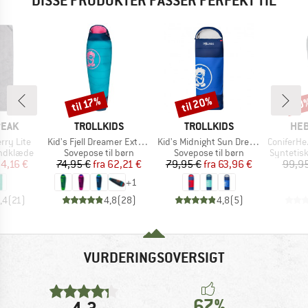
DISSE PRODUKTER PASSER PERFEKT TIL
til 20%
til 17%
50
Rabat
Rabat
Raba
MÆRKE
MÆRKE
MÆ
PEAK
TROLLKIDS
TROLLKIDS
HEB
Artikel
Artikel
Artikel
erry Lite
Kid's Fjell Dreamer Extendable
Kid's Midnight Sun Dreamer
ConiferHe. +
pe
Produktgruppe
Produktgruppe
Produktg
åndklæde
Sovepose til børn
Sovepose til børn
Syntetis
is
dsat pris
Pris
Nedsat pris
Pris
Nedsat pris
4,16 €
74,95 €
fra
62,21 €
79,95 €
fra
63,96 €
99,95
+
1
,4
(
21
)
4,8
(
28
)
4,8
(
5
)
VURDERINGSOVERSIGT
67%