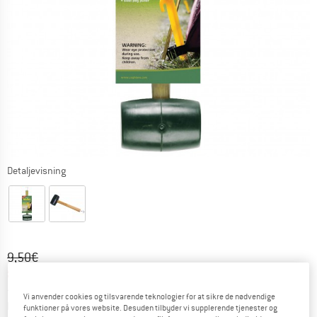
Detaljevisning
Original pris :
Pris:
9,50
€
8,08
€
inkl. moms.
~
KR
60,40
Vi anvender cookies og tilsvarende teknologier for at sikre de nødvendige
Oplysninger om forsendelsesomkostninge
plus Forsendelsesomkostninger
funktioner på vores website. Desuden tilbyder vi supplerende tjenester og