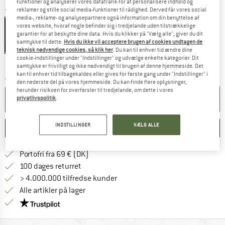
funktioner og analyserer vores datatrafik for at personalisere indhold og
reklamer og stille social media-funktioner til rådighed. Derved får vores social
Variant:
Standard
media-, reklame- og analysepartnere også information om din benyttelse af
vores website, hvoraf nogle befinder sig i tredjelande uden tilstrækkelige
garantier for at beskytte dine data. Hvis du klikker på "Vælg alle", giver du dit
samtykke til dette.
Hvis du ikke vil acceptere brugen af cookies undtagen de
15%
teknisk nødvendige cookies, så klik her
. Du kan til enhver tid ændre dine
cookie-indstillinger under "Indstillinger" og udvælge enkelte kategorier. Dit
Linket åbnes i en infoboks og indeholder he
Leveringstid: 4-6 arbejdsdage
samtykke er frivilligt og ikke nødvendigt til brugen af denne hjemmeside. Det
kan til enhver tid tilbagekaldes eller gives for første gang under "Indstillinger" i
Antal:
den nederste del på vores hjemmeside. Du kan finde flere oplysninger,
herunder risikoen for overførsler til tredjelande, om dette i vores
LÆG I KURV
privatlivspolitik
.
INDSTILLINGER
VÆLG ALLE
HUSKE
SAMMENLIGNE
Find oplysninger om forsendelse her! Åb
Portofri fra 69 € (DK)
Gå til returretten her Åbnes i en infoboks
100 dages returret
> 4.000.000 tilfredse kunder
Alle artikler på lager
Vi er Trustpilot-certificeret - oplysningerne får du