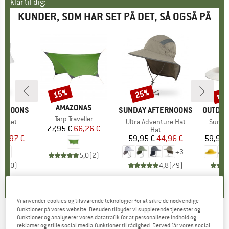
klar til dig:
KUNDER, SOM HAR SET PÅ DET, SÅ OGSÅ PÅ
til
15%
25%
Rabat
Rabat
Raba
MÆRKE
AMAZONAS
ERNOONS
MÆRKE
SUNDAY AFTERNOONS
MÆRKE
OUTDOO
Artikel
Tarp Traveller
ucket
Artikel
Ultra Adventure Hat
Artikel
Sunbri
77,95 €
Pris
Nedsat pris
66,26 €
duktgruppe
Produktgruppe
Hat
is
dsat pris
29,97 €
59,95 €
Pris
Nedsat pris
44,96 €
59,95 
+
3
5,0
(
2
)
0,0
(
0
)
4,8
(
79
)
Vi anvender cookies og tilsvarende teknologier for at sikre de nødvendige
funktioner på vores website. Desuden tilbyder vi supplerende tjenester og
funktioner og analyserer vores datatrafik for at personalisere indhold og
CARHARTT
-
Rigby Dungaree Short - Shorts
reklamer og stille social media-funktioner til rådighed. Derved får vores social