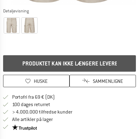
Detaljevisning
PRODUKTET KAN IKKE LÆNGERE LEVERES
HUSKE
SAMMENLIGNE
Find oplysninger om forsendelse her! Åb
Portofri fra 69 € (DK)
Gå til returretten her Åbnes i en infoboks
100 dages returret
> 4.000.000 tilfredse kunder
Alle artikler på lager
Vi er Trustpilot-certificeret - oplysningerne får du