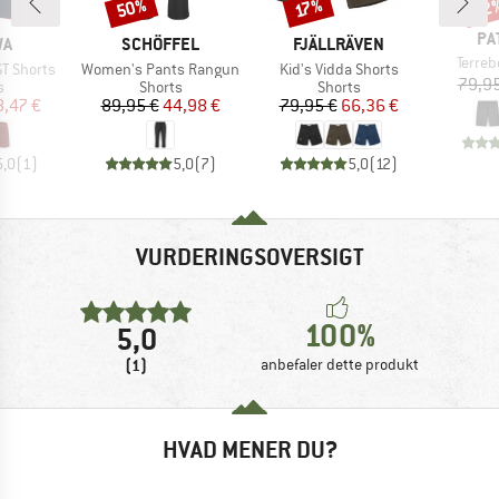
50%
22
Rabat
Rabat
Raba
17%
MÆ
PA
E
MÆRKE
MÆRKE
WA
SCHÖFFEL
FJÄLLRÄVEN
Artikel
Terre
Artikel
Artikel
ST Shorts
Women's Pants Rangun
Kid's Vidda Shorts
79,95
ktgruppe
Produktgruppe
Produktgruppe
s
Shorts
Shorts
is
dsat pris
Pris
Nedsat pris
Pris
Nedsat pris
8,47 €
89,95 €
44,98 €
79,95 €
66,36 €
5,0
(
1
)
5,0
(
7
)
5,0
(
12
)
VURDERINGSOVERSIGT
100%
5,0
(1)
anbefaler dette produkt
HVAD MENER DU?