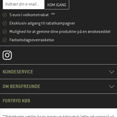
Indtast din e-mailadresse her, og opret i næste trin din kundekon
E-mail-adresse
5 euro i velkomstrabat **
Eksklusiv adgang til rabatkampagner
Mulighed for at gemme dine produkter på en ønskeseddel
Fødselsdagsoverraskelse
KUNDESERVICE
OM BERGFREUNDE
FORTRYD KØB
**Rabatkoden gælder fra en minimum købsværdi (efter returnering) på