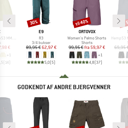
til 40%
til
30%
Rabat
Rabat
Raba
KE
MÆRKE
MÆRKE
C
E9
ORTOVOX
Artikel
Artikel
Artikel
X. Shorts
R3
Women's Pelmo Shorts
Hemp53 MMXX
ktgruppe
Produktgruppe
Produktgruppe
s
3/4 bukser
Shorts
is
dsat pris
Pris
Nedsat pris
Pris
Nedsat pris
7,98 €
89,95 €
62,97 €
99,95 €
fra
59,97 €
69,95 
+
1
+
1
,5
(
14
)
5,0
(
5
)
4,8
(
37
)
GODKENDT AF ANDRE BJERGVENNER