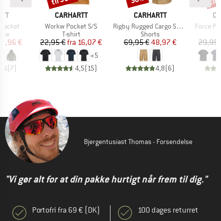
MÆRKE
MÆRKE
M
RTT
CARHARTT
CARHARTT
CA
Artikel
Artikel
Artikel
 Jacket
Workw Pocket S/S
Rigby Rugged Cargo Short
Force Poc
gruppe
Produktgruppe
Produktgruppe
akke
T-shirt
Shorts
is
dsat pris
Pris
Nedsat pris
Pris
Nedsat pris
35,96 €
22,95 €
fra
16,07 €
69,95 €
48,97 €
29,95 
+
5
4,6
(
7
)
4,5
(
15
)
4,8
(
6
)
Bjergentusiast Thomas - Forsendelse
"Vi gør alt for at din pakke hurtigt når frem til dig."
Portofri fra 69 € (DK)
100 dages returret