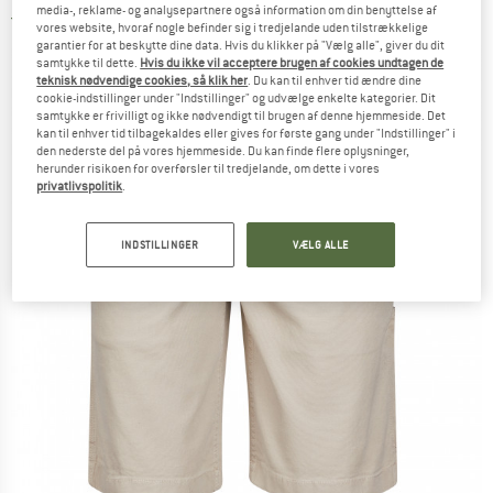
media-, reklame- og analysepartnere også information om din benyttelse af
5,0
(1)
vores website, hvoraf nogle befinder sig i tredjelande uden tilstrækkelige
garantier for at beskytte dine data. Hvis du klikker på "Vælg alle", giver du dit
samtykke til dette.
Hvis du ikke vil acceptere brugen af cookies undtagen de
teknisk nødvendige cookies, så klik her
. Du kan til enhver tid ændre dine
cookie-indstillinger under "Indstillinger" og udvælge enkelte kategorier. Dit
samtykke er frivilligt og ikke nødvendigt til brugen af denne hjemmeside. Det
kan til enhver tid tilbagekaldes eller gives for første gang under "Indstillinger" i
den nederste del på vores hjemmeside. Du kan finde flere oplysninger,
herunder risikoen for overførsler til tredjelande, om dette i vores
privatlivspolitik
.
INDSTILLINGER
VÆLG ALLE