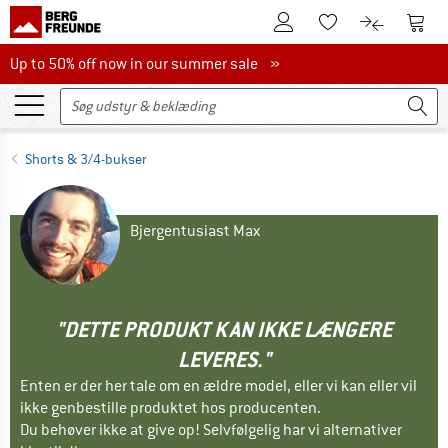
Til kundekontoen
Til 
Til huskesedlen.
Til produk
Up to 50% off now in our summer sale
Up to 50% off now in our summer sale »
Shorts & 3/4-bukser
Bjergentusiast Max
"DETTE PRODUKT KAN IKKE LÆNGERE
LEVERES."
Enten er der her tale om en ældre model, eller vi kan eller vil
ikke genbestille produktet hos producenten.
Du behøver ikke at give op! Selvfølgelig har vi alternativer