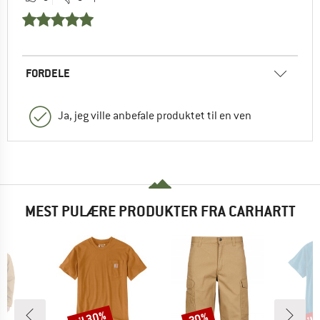
FORDELE
Ja, jeg ville anbefale produktet til en ven
MEST PULÆRE PRODUKTER FRA CARHARTT
til 30%
til
30%
Rabat
Rabat
Raba