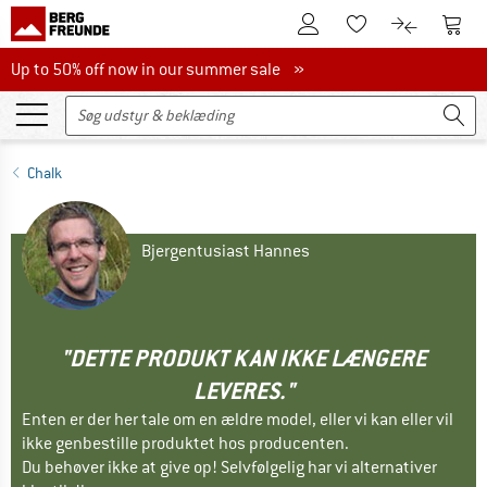
Til kundekontoen
Til 
Til huskesedlen.
Til produk
Up to 50% off now in our summer sale
Up to 50% off now in our summer sale »
Chalk
Bjergentusiast Hannes
"DETTE PRODUKT KAN IKKE LÆNGERE
LEVERES."
Enten er der her tale om en ældre model, eller vi kan eller vil
ikke genbestille produktet hos producenten.
Du behøver ikke at give op! Selvfølgelig har vi alternativer