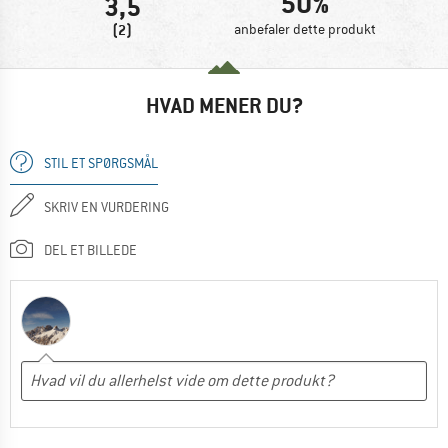
50%
3,5
(2)
anbefaler dette produkt
HVAD MENER DU?
STIL ET SPØRGSMÅL
SKRIV EN VURDERING
DEL ET BILLEDE