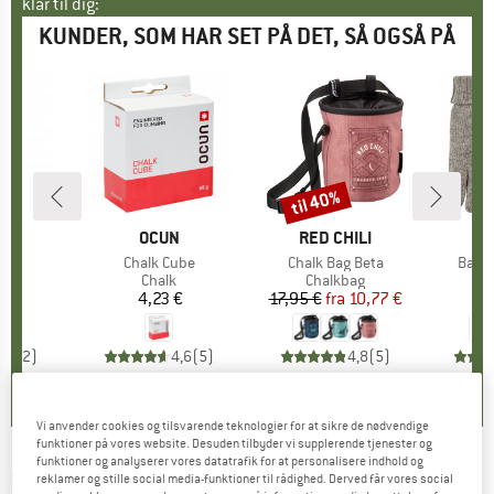
klar til dig:
KUNDER, SOM HAR SET PÅ DET, SÅ OGSÅ PÅ
til 40%
Rabat
KE
N
MÆRKE
OCUN
MÆRKE
RED CHILI
M
H
lk
Artikel
Chalk Cube
Artikel
Chalk Bag Beta
Artike
Basic
uktgruppe
Produktgruppe
Chalk
Produktgruppe
Chalkbag
P
H
 €
is
4,23 €
Pris
17,95 €
fra
Pris
Nedsat pris
10,77 €
3
3,0
(
2
)
4,6
(
5
)
4,8
(
5
)
Vi anvender cookies og tilsvarende teknologier for at sikre de nødvendige
funktioner på vores website. Desuden tilbyder vi supplerende tjenester og
funktioner og analyserer vores datatrafik for at personalisere indhold og
C.A.M.P.
-
Velvet Chalk - Chalk
reklamer og stille social media-funktioner til rådighed. Derved får vores social