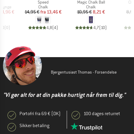
el
Artikel
Artikel
Art
Speed
Magic Chalk Ball
Ch
ppe
Produktgruppe
Produktgruppe
slynge
Chalk
Chalk
is
dsat pris
Pris
Nedsat pris
Pris
Nedsat pris
43,96 €
14,95 €
fra
13,46 €
10,95 €
8,21 €
8,9
0,0
(
0
)
4,8
(
4
)
4,7
(
10
)
Bjergentusiast Thomas - Forsendelse
"Vi gør alt for at din pakke hurtigt når frem til dig."
Portofri fra 69 € (DK)
100 dages returret
Sikker betaling