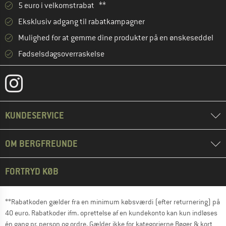
5 euro i velkomstrabat **
Eksklusiv adgang til rabatkampagner
Mulighed for at gemme dine produkter på en ønskeseddel
Fødselsdagsoverraskelse
KUNDESERVICE
OM BERGFREUNDE
FORTRYD KØB
**Rabatkoden gælder fra en minimum købsværdi (efter returnering) på
40 euro. Rabatkoder ifm. oprettelse af en kundekonto kan kun indløses
én gang pr. person og ordre. Gælder ikke for kategorierne Bøger & kort,