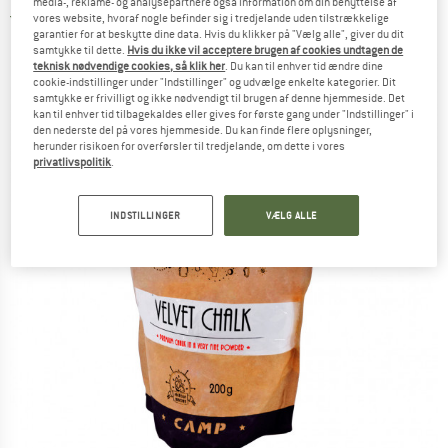
media-, reklame- og analysepartnere også information om din benyttelse af
3,5
(2)
vores website, hvoraf nogle befinder sig i tredjelande uden tilstrækkelige
garantier for at beskytte dine data. Hvis du klikker på "Vælg alle", giver du dit
samtykke til dette.
Hvis du ikke vil acceptere brugen af cookies undtagen de
teknisk nødvendige cookies, så klik her
. Du kan til enhver tid ændre dine
cookie-indstillinger under "Indstillinger" og udvælge enkelte kategorier. Dit
samtykke er frivilligt og ikke nødvendigt til brugen af denne hjemmeside. Det
kan til enhver tid tilbagekaldes eller gives for første gang under "Indstillinger" i
den nederste del på vores hjemmeside. Du kan finde flere oplysninger,
herunder risikoen for overførsler til tredjelande, om dette i vores
privatlivspolitik
.
INDSTILLINGER
VÆLG ALLE