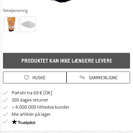
Detaljevisning
PRODUKTET KAN IKKE LÆNGERE LEVERES
HUSKE
SAMMENLIGNE
Find oplysninger om forsendelse her! Åb
Portofri fra 69 € (DK)
Gå til returretten her Åbnes i en infoboks
100 dages returret
> 4.000.000 tilfredse kunder
Alle artikler på lager
Vi er Trustpilot-certificeret - oplysningerne får du