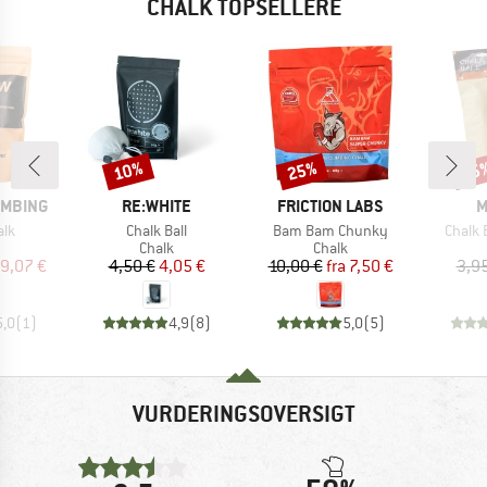
CHALK TOPSELLERE
10%
25%
25
Rabat
Rabat
Raba
MÆRKE
MÆRKE
M
IMBING
RE:WHITE
FRICTION LABS
M
Artikel
Artikel
Artikel
alk
Chalk Ball
Bam Bam Chunky
Chalk 
uktgruppe
Produktgruppe
Produktgruppe
Chalk
Chalk
is
dsat pris
Pris
Nedsat pris
Pris
Nedsat pris
9,07 €
4,50 €
4,05 €
10,00 €
fra
7,50 €
3,9
5,0
(
1
)
4,9
(
8
)
5,0
(
5
)
VURDERINGSOVERSIGT