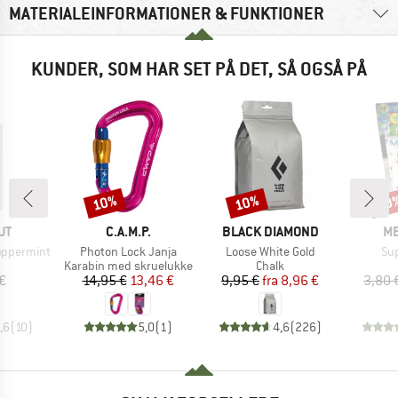
MATERIALEINFORMATIONER & FUNKTIONER
KUNDER, SOM HAR SET PÅ DET, SÅ OGSÅ PÅ
10%
10%
10
Rabat
Rabat
Raba
E
MÆRKE
MÆRKE
M
UT
C.A.M.P.
BLACK DIAMOND
ME
Artikel
Artikel
Art
eppermint
Photon Lock Janja
Loose White Gold
Su
uktgruppe
Produktgruppe
Produktgruppe
Karabin med skruelukke
Chalk
is
Pris
Nedsat pris
Pris
Nedsat pris
€
14,95 €
13,46 €
9,95 €
fra
8,96 €
3,80 
,6
(
10
)
5,0
(
1
)
4,6
(
226
)