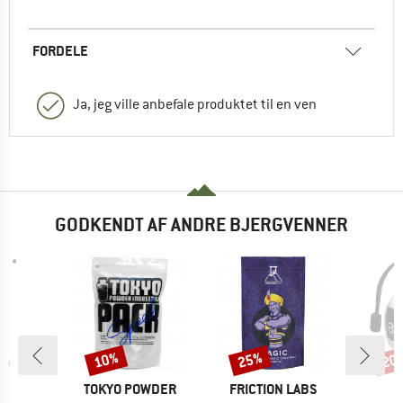
FORDELE
Ja, jeg ville anbefale produktet til en ven
GODKENDT AF ANDRE BJERGVENNER
10%
25%
20
Rabat
Rabat
Raba
E
MÆRKE
MÆRKE
M
P.
TOKYO POWDER
FRICTION LABS
8