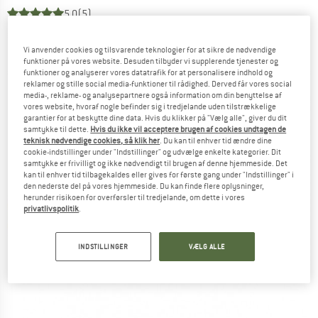
5,0
(5)
Vi anvender cookies og tilsvarende teknologier for at sikre de nødvendige
funktioner på vores website. Desuden tilbyder vi supplerende tjenester og
funktioner og analyserer vores datatrafik for at personalisere indhold og
reklamer og stille social media-funktioner til rådighed. Derved får vores social
media-, reklame- og analysepartnere også information om din benyttelse af
vores website, hvoraf nogle befinder sig i tredjelande uden tilstrækkelige
garantier for at beskytte dine data. Hvis du klikker på "Vælg alle", giver du dit
samtykke til dette.
Hvis du ikke vil acceptere brugen af cookies undtagen de
teknisk nødvendige cookies, så klik her
. Du kan til enhver tid ændre dine
cookie-indstillinger under "Indstillinger" og udvælge enkelte kategorier. Dit
samtykke er frivilligt og ikke nødvendigt til brugen af denne hjemmeside. Det
kan til enhver tid tilbagekaldes eller gives for første gang under "Indstillinger" i
den nederste del på vores hjemmeside. Du kan finde flere oplysninger,
herunder risikoen for overførsler til tredjelande, om dette i vores
privatlivspolitik
.
INDSTILLINGER
VÆLG ALLE