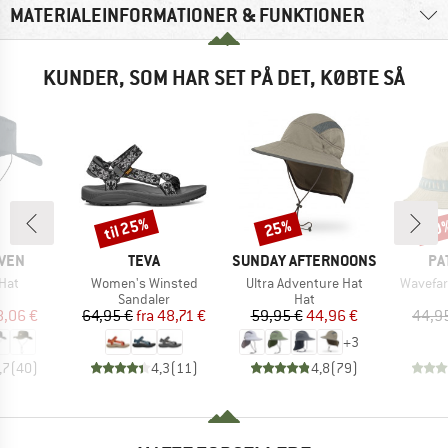
MATERIALEINFORMATIONER & FUNKTIONER
KUNDER, SOM HAR SET PÅ DET, KØBTE SÅ
til 25%
25%
30
Rabat
Rabat
Raba
MÆRKE
MÆRKE
MÆ
ÄVEN
TEVA
SUNDAY AFTERNOONS
PA
Artikel
Artikel
Artikel
 Hat
Women's Winsted
Ultra Adventure Hat
Wavefar
duktgruppe
Produktgruppe
Produktgruppe
Sandaler
Hat
is
dsat pris
Pris
Nedsat pris
Pris
Nedsat pris
8,06 €
64,95 €
fra
48,71 €
59,95 €
44,96 €
44,9
+
3
,7
(
40
)
4,3
(
11
)
4,8
(
79
)