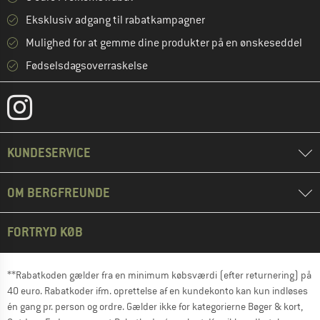
Eksklusiv adgang til rabatkampagner
Mulighed for at gemme dine produkter på en ønskeseddel
Fødselsdagsoverraskelse
KUNDESERVICE
OM BERGFREUNDE
FORTRYD KØB
**Rabatkoden gælder fra en minimum købsværdi (efter returnering) på
40 euro. Rabatkoder ifm. oprettelse af en kundekonto kan kun indløses
én gang pr. person og ordre. Gælder ikke for kategorierne Bøger & kort,