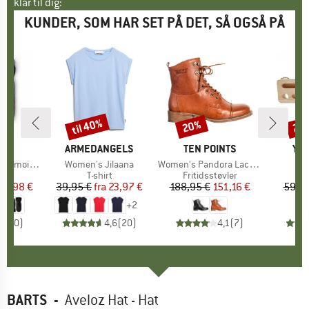
klar til dig:
KUNDER, SOM HAR SET PÅ DET, SÅ OGSÅ PÅ
til 40%
20%
25
Rabat
Rabat
Raba
E
RA
MÆRKE
ARMEDANGELS
MÆRKE
TEN POINTS
MÆ
YY 
ois Mitt
Artikel
Women's Jilaana
Artikel
Women's Pandora Lace Boots
Art
Tr
tgruppe
er
Produktgruppe
T-shirt
Produktgruppe
Fritidsstøvler
Pr
Ha
is
dsat pris
39,98 €
39,95 €
fra
Pris
Nedsat pris
23,97 €
188,95 €
Pris
Nedsat pris
151,16 €
59,95
+
2
0,0
(
0
)
4,6
(
20
)
4,1
(
7
)
BARTS
-
Aveloz Hat - Hat