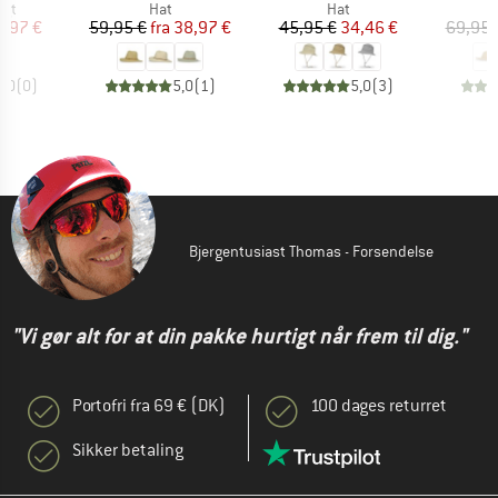
tgruppe
Produktgruppe
Produktgruppe
agt
Hat
Hat
is
dsat pris
Pris
Nedsat pris
Pris
Nedsat pris
3,97 €
59,95 €
fra
38,97 €
45,95 €
34,46 €
69,95 
0,0
(
0
)
5,0
(
1
)
5,0
(
3
)
Bjergentusiast Thomas - Forsendelse
"Vi gør alt for at din pakke hurtigt når frem til dig."
Portofri fra 69 € (DK)
100 dages returret
Sikker betaling