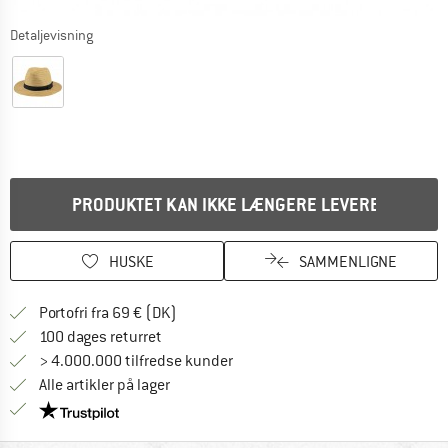
Detaljevisning
PRODUKTET KAN IKKE LÆNGERE LEVERES
HUSKE
SAMMENLIGNE
Find oplysninger om forsendelse her! Åb
Portofri fra 69 € (DK)
Gå til returretten her Åbnes i en infoboks
100 dages returret
> 4.000.000 tilfredse kunder
Alle artikler på lager
Vi er Trustpilot-certificeret - oplysningerne får du