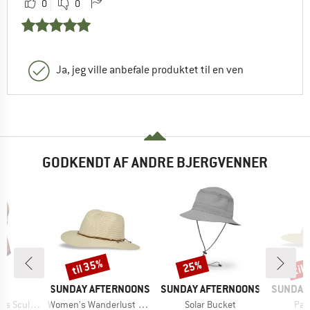
0
0
Ja, jeg ville anbefale produktet til en ven
GODKENDT AF ANDRE BJERGVENNER
til 35%
til
25%
Rabat
Rabat
Raba
KE
MÆRKE
MÆRKE
MÆRKE
S
SUNDAY AFTERNOONS
SUNDAY AFTERNOONS
SUNDAY
Artikel
Artikel
Arti
ng One Piece
Women's Wanderlust Fedora
Solar Bucket
Pas