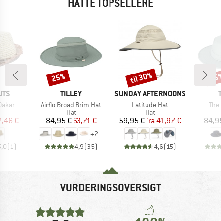
HATTE TOPSELLERE
til 30%
25%
25
Rabat
Rabat
Raba
MÆRKE
MÆRKE
UTS
TILLEY
SUNDAY AFTERNOONS
Artikel
Artikel
Arti
Dakar
Airflo Broad Brim Hat
Latitude Hat
The 
duktgruppe
Produktgruppe
Produktgruppe
Hat
Hat
is
dsat pris
Pris
Nedsat pris
Pris
Nedsat pris
2,46 €
84,95 €
63,71 €
59,95 €
fra
41,97 €
84,9
+
2
5,0
(
1
)
4,9
(
35
)
4,6
(
15
)
VURDERINGSOVERSIGT