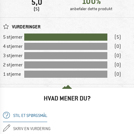
100%
5,0
(5)
anbefaler dette produkt
VURDERINGER
5 stjerner
(5)
4 stjerner
(0)
3 stjerner
(0)
2 stjerner
(0)
1 stjerne
(0)
HVAD MENER DU?
STIL ET SPØRGSMÅL
SKRIV EN VURDERING