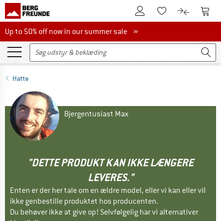
Til kundekontoen
Til 
Til huskesedlen.
Til produk
Up to 50% off now in our summer sale
Up to 50% off now in our summer sale »
Hatte
Bjergentusiast Max
"DETTE PRODUKT KAN IKKE LÆNGERE
LEVERES."
Enten er der her tale om en ældre model, eller vi kan eller vil
ikke genbestille produktet hos producenten.
Du behøver ikke at give op! Selvfølgelig har vi alternativer