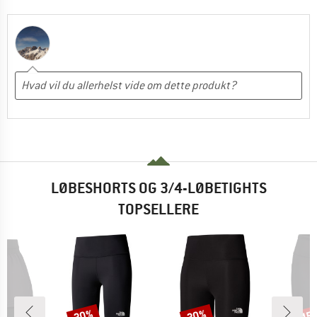
LØBESHORTS OG 3/4-LØBETIGHTS
TOPSELLERE
30%
30%
45
Rabat
Rabat
Raba