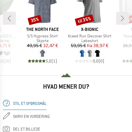
til 35%
35%
75
Rabat
Rabat
Raba
KE
MÆRKE
MÆRKE
C
THE NORTH FACE
X-BIONIC
Artikel
Artikel
Artik
mSt. Brief
S/S Hypress Shirt
Xceed Run Discover Shirt
Stare
uppe
Produktgruppe
Produktgruppe
ertøj
Skjorte
Løbeshirt
is
dsat pris
Pris
Nedsat pris
Pris
Nedsat pris
9,71 €
49,95 €
32,47 €
59,95 €
fra
38,97 €
24,9
,6
(
26
)
5,0
(
1
)
0,0
(
0
)
HVAD MENER DU?
STIL ET SPØRGSMÅL
SKRIV EN VURDERING
DEL ET BILLEDE