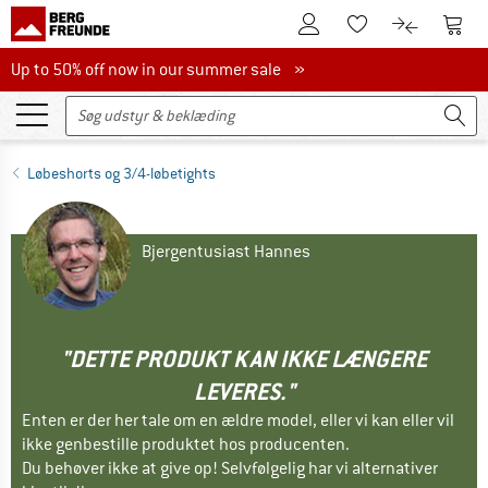
Til kundekontoen
Til 
Til huskesedlen.
Til produk
Up to 50% off now in our summer sale
Up to 50% off now in our summer sale »
Løbeshorts og 3/4-løbetights
Bjergentusiast Hannes
"DETTE PRODUKT KAN IKKE LÆNGERE
LEVERES."
Enten er der her tale om en ældre model, eller vi kan eller vil
ikke genbestille produktet hos producenten.
Du behøver ikke at give op! Selvfølgelig har vi alternativer