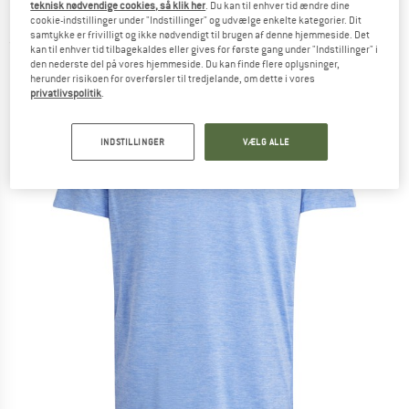
teknisk nødvendige cookies, så klik her
. Du kan til enhver tid ændre dine
Løbeshirt
cookie-indstillinger under "Indstillinger" og udvælge enkelte kategorier. Dit
samtykke er frivilligt og ikke nødvendigt til brugen af denne hjemmeside. Det
(0)
kan til enhver tid tilbagekaldes eller gives for første gang under "Indstillinger" i
den nederste del på vores hjemmeside. Du kan finde flere oplysninger,
herunder risikoen for overførsler til tredjelande, om dette i vores
privatlivspolitik
.
INDSTILLINGER
VÆLG ALLE