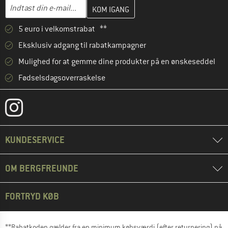
Indtast din e-mailadresse her, og opret i næste trin din kundekon
E-mail-adresse
5 euro i velkomstrabat **
Eksklusiv adgang til rabatkampagner
Mulighed for at gemme dine produkter på en ønskeseddel
Fødselsdagsoverraskelse
KUNDESERVICE
OM BERGFREUNDE
FORTRYD KØB
**Rabatkoden gælder fra en minimum købsværdi (efter returnering) på