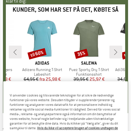
klar til dig:
KUNDER, SOM HAR SET PÅ DET, KØBTE SÅ
til 60%
til
35%
Rabat
Rabat
Raba
NIA
MÆRKE
ADIDAS
MÆRKE
SALEWA
A
Joggers
Artikel
Adizero Running T-Shirt
Artikel
Puez Sporty Dry T-Shirt
Artikel
Adi365 Cl
ruppe
kser
Produktgruppe
Løbeshirt
Produktgruppe
Funktionsshirt
P
L
is
dsat pris
9,98 €
64,95 €
fra
Pris
Nedsat pris
25,98 €
39,95 €
Pris
Nedsat pris
25,97 €
34,95 
+
1
,7
(
48
)
0,0
(
0
)
4,6
(
27
)
Vi anvender cookies og tilsvarende teknologier for at sikre de nødvendige
funktioner på vores website. Desuden tilbyder vi supplerende tjenester og
funktioner og analyserer vores datatrafik for at personalisere indhold og
reklamer og stille social media-funktioner til rådighed. Derved får vores social
media-, reklame- og analysepartnere også information om din benyttelse af
vores website, hvoraf nogle befinder sig i tredjelande uden tilstrækkelige
garantier for at beskytte dine data. Hvis du klikker på "Vælg alle", giver du dit
ADIDAS
-
Own The Run Melange T-Shirt -
samtykke til dette.
Hvis du ikke vil acceptere brugen af cookies undtagen de