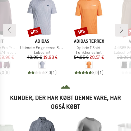
til
60%
48%
Rabat
Rabat
Raba
E
MÆRKE
MÆRKE
IT
ADIDAS
ADIDAS TERREX
A
Artikel
Artikel
Artikel
2/1 Shorts
Ultimate Engineered Running Tee
Xploric T-Shirt
Adi365 F
Produktgruppe
Produktgruppe
Produktg
øbetights
Løbeshirt
Funktionsshirt
Løbeshorts o
is
dsat pris
Pris
Nedsat pris
Pris
Nedsat pris
59,96 €
49,95 €
19,98 €
54,95 €
28,57 €
39,95 
5,0
(
6
)
2,0
(
1
)
5,0
(
1
)
KUNDER, DER HAR KØBT DENNE VARE, HAR
OGSÅ KØBT