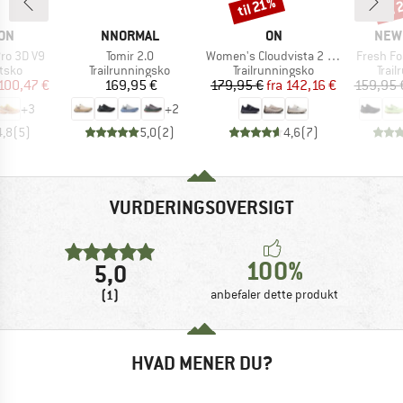
til
til 21%
Rabat
Raba
E
MÆRKE
MÆRKE
MÆR
ON
NNORMAL
ON
NEW
Artikel
Artikel
Artikel
ro 3D V9
Tomir 2.0
Women's Cloudvista 2 Waterproof
Fresh Fo
ruppe
Produktgruppe
Produktgruppe
Prod
tsko
Trailrunningsko
Trailrunningsko
Trai
is
dsat pris
Pris
Pris
Nedsat pris
100,47 €
169,95 €
179,95 €
fra
142,16 €
159,95 
+
3
+
2
4,8
(
5
)
5,0
(
2
)
4,6
(
7
)
VURDERINGSOVERSIGT
100%
5,0
(1)
anbefaler dette produkt
HVAD MENER DU?