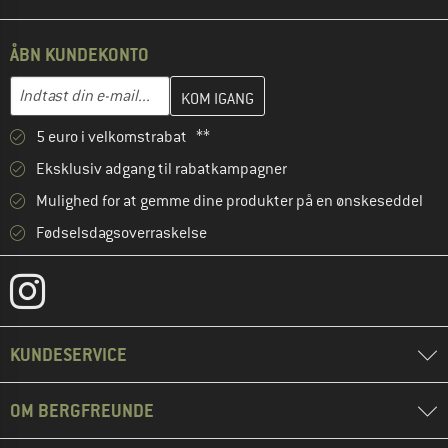
ÅBN KUNDEKONTO
Indtast din e-mailadresse her, og opret i næste trin din kundekon
E-mail-adresse
5 euro i velkomstrabat **
Eksklusiv adgang til rabatkampagner
Mulighed for at gemme dine produkter på en ønskeseddel
Fødselsdagsoverraskelse
KUNDESERVICE
OM BERGFREUNDE