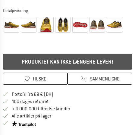
Detaljevisning
PRODUKTET KAN IKKE LÆNGERE LEVERES
HUSKE
SAMMENLIGNE
Find oplysninger om forsendelse her! Åb
Portofri fra 69 € (DK)
Gå til returretten her Åbnes i en infoboks
100 dages returret
> 4.000.000 tilfredse kunder
Alle artikler på lager
Vi er Trustpilot-certificeret - oplysningerne får du