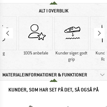
ALT I OVERBLIK
5 g
100% anbefale
Kunder siger: godt
Kunder
grip
Ro
MATERIALEINFORMATIONER & FUNKTIONER
KUNDER, SOM HAR SET PÅ DET, SÅ OGSÅ PÅ