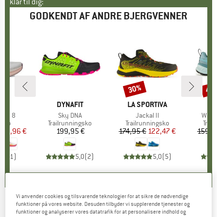
klar til dig:
GODKENDT AF ANDRE BJERGVENNER
30%
40
Rabat
Raba
KE
A
MÆRKE
DYNAFIT
MÆRKE
LA SPORTIVA
rin 8
Artikel
Sky DNA
Artikel
Jackal II
Artike
Wome
gruppe
-sko
Produktgruppe
Trailrunningsko
Produktgruppe
Trailrunningsko
Prod
Trai
is
dsat pris
119,96 €
199,95 €
Pris
174,95 €
Pris
Nedsat pris
122,47 €
159,9
5,0
(
1
)
5,0
(
2
)
5,0
(
5
)
Vi anvender cookies og tilsvarende teknologier for at sikre de nødvendige
funktioner på vores website. Desuden tilbyder vi supplerende tjenester og
361° - Taroko 3 - Trailrunningsko
funktioner og analyserer vores datatrafik for at personalisere indhold og