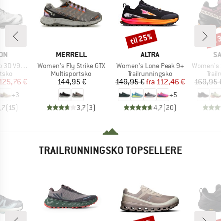
til 25%
til
Rabat
Raba
E
MÆRKE
MÆRKE
M
ON
MERRELL
ALTRA
S
Artikel
Artikel
Artikel
D V9 GTX
Women's Fly Strike GTX
Women's Lone Peak 9+
Women's Speed
ruppe
Produktgruppe
Produktgruppe
Prod
tsko
Multisportsko
Trailrunningsko
Trai
is
dsat pris
Pris
Pris
Nedsat pris
125,76 €
144,95 €
149,95 €
fra
112,46 €
169,95 
+
3
+
5
,7
(
15
)
3,7
(
3
)
4,7
(
20
)
TRAILRUNNINGSKO TOPSELLERE