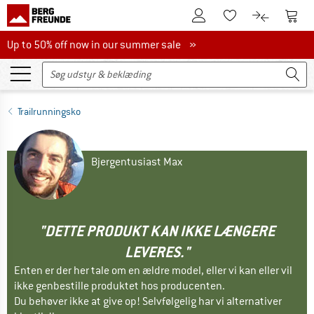
Til kundekontoen
Til 
Til huskesedlen.
Til produk
Up to 50% off now in our summer sale
Up to 50% off now in our summer sale »
Trailrunningsko
Bjergentusiast Max
"DETTE PRODUKT KAN IKKE LÆNGERE
LEVERES."
Enten er der her tale om en ældre model, eller vi kan eller vil
ikke genbestille produktet hos producenten.
Du behøver ikke at give op! Selvfølgelig har vi alternativer