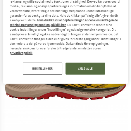
reklamer og stille social media-funktioner til rådighed. Derved får vores social
5,0
(1)
media-, reklame- og analysepartnere også information om din benyttelse af
vores website, hvoraf nogle befinder sig i tredjelande uden tilstrækkelige
garantier for at beskytte dine data. Hvis du klikker på "Vælg alle", giver du dit
samtykke til dette.
Hvis du ikke vil acceptere brugen af cookies undtagen de
teknisk nødvendige cookies, så klik her
. Du kan til enhver tid ændre dine
cookie-indstillinger under "Indstillinger" og udvælge enkelte kategorier. Dit
samtykke er frivilligt og ikke nødvendigt til brugen af denne hjemmeside. Det
kan til enhver tid tilbagekaldes eller gives for første gang under "Indstillinger" i
den nederste del på vores hjemmeside. Du kan finde flere oplysninger,
herunder risikoen for overførsler til tredjelande, om dette i vores
privatlivspolitik
.
INDSTILLINGER
VÆLG ALLE