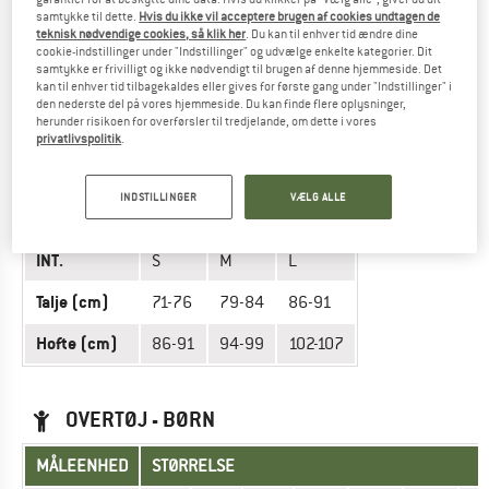
INT.
L
XL
samtykke til dette.
Hvis du ikke vil acceptere brugen af cookies undtagen de
teknisk nødvendige cookies, så klik her
. Du kan til enhver tid ændre dine
cookie-indstillinger under "Indstillinger" og udvælge enkelte kategorier. Dit
Talje (cm)
89-91
94
samtykke er frivilligt og ikke nødvendigt til brugen af denne hjemmeside. Det
kan til enhver tid tilbagekaldes eller gives for første gang under "Indstillinger" i
Hofte (cm)
104
107
den nederste del på vores hjemmeside. Du kan finde flere oplysninger,
herunder risikoen for overførsler til tredjelande, om dette i vores
privatlivspolitik
.
BUKSER - HERRER
INDSTILLINGER
VÆLG ALLE
MÅLEENHED
STØRRELSE
INT.
S
M
L
Talje (cm)
71-76
79-84
86-91
Hofte (cm)
86-91
94-99
102-107
OVERTØJ - BØRN
MÅLEENHED
STØRRELSE