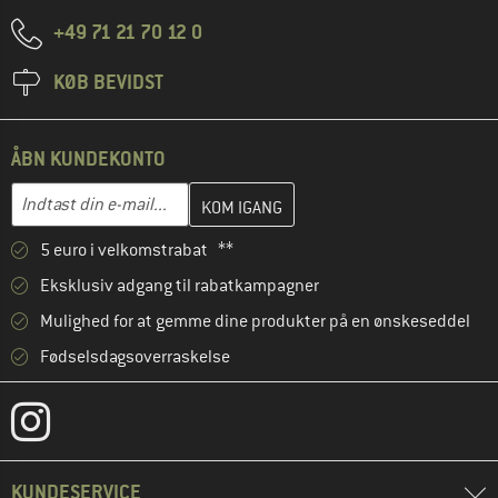
+49 71 21 70 12 0
KØB BEVIDST
ÅBN KUNDEKONTO
Indtast din e-mailadresse her, og opret i næste trin din kundekon
E-mail-adresse
5 euro i velkomstrabat **
Eksklusiv adgang til rabatkampagner
Mulighed for at gemme dine produkter på en ønskeseddel
Fødselsdagsoverraskelse
KUNDESERVICE