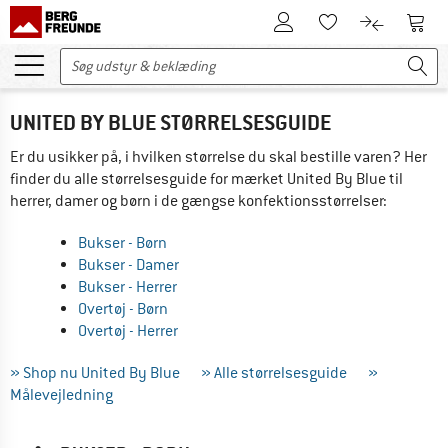
Til kundekontoen
Til 
Til huskesedlen.
Til produk
UNITED BY BLUE STØRRELSESGUIDE
Er du usikker på, i hvilken størrelse du skal bestille varen? Her
finder du alle størrelsesguide for mærket United By Blue til
herrer, damer og børn i de gængse konfektionsstørrelser:
Bukser - Børn
Bukser - Damer
Bukser - Herrer
Overtøj - Børn
Overtøj - Herrer
» Shop nu United By Blue
» Alle størrelsesguide
»
Målevejledning