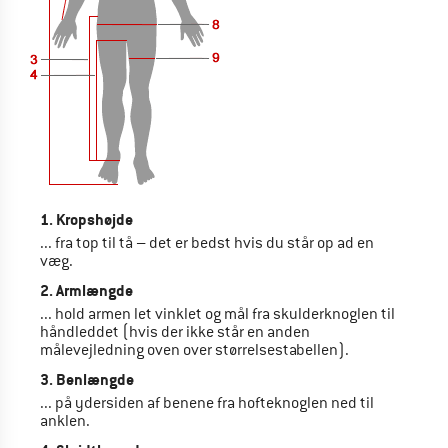
1. Kropshøjde
... fra top til tå – det er bedst hvis du står op ad en
væg.
2. Armlængde
... hold armen let vinklet og mål fra skulderknoglen til
håndleddet (hvis der ikke står en anden
målevejledning oven over størrelsestabellen).
3. Benlængde
... på ydersiden af benene fra hofteknoglen ned til
anklen.