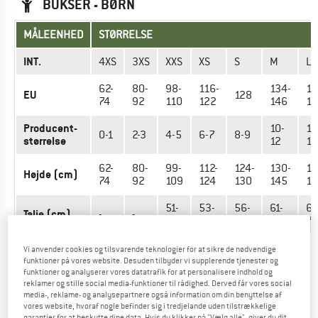
BUKSER - BØRN
MÅLEENHED
STØRRELSE
INT.
4XS
3XS
XXS
XS
S
M
L
62-
80-
98-
116-
134-
15
EU
128
74
92
110
122
146
15
Producent-
10-
13
0-1
2-3
4-5
6-7
8-9
størrelse
12
16
62-
80-
99-
112-
124-
130-
14
Højde (cm)
74
92
109
124
130
145
16
51-
53-
56-
61-
66
Talje (cm)
-
-
53
56
61
66
71
Vi anvender cookies og tilsvarende teknologier for at sikre de nødvendige
funktioner på vores website. Desuden tilbyder vi supplerende tjenester og
BUKSER - DAMER
funktioner og analyserer vores datatrafik for at personalisere indhold og
reklamer og stille social media-funktioner til rådighed. Derved får vores social
media-, reklame- og analysepartnere også information om din benyttelse af
MÅLEENHED
STØRRELSE
vores website, hvoraf nogle befinder sig i tredjelande uden tilstrækkelige
garantier for at beskytte dine data. Hvis du klikker på "Vælg alle", giver du dit