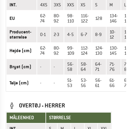
INT.
4XS
3XS
XXS
XS
S
M
L
62-
80-
98-
116-
134-
15
EU
128
74
92
110
122
146
15
Producent-
10-
13
0-1
2-3
4-5
6-7
8-9
størrelse
12
16
62-
80-
99-
112-
124-
130-
14
Højde (cm)
74
92
109
124
130
145
16
56-
58-
64-
71-
76
Bryst (cm)
-
-
58
64
71
76
81
51-
53-
56-
61-
66
Talje (cm)
-
-
53
56
61
66
71
OVERTØJ - HERRER
MÅLEENHED
STØRRELSE
INT.
S
M
L
XL
XXL