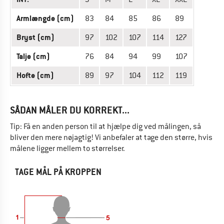
Armlængde (cm)
83
84
85
86
89
Bryst (cm)
97
102
107
114
127
Talje (cm)
76
84
94
99
107
Hofte (cm)
89
97
104
112
119
SÅDAN MÅLER DU KORREKT...
Tip: Få en anden person til at hjælpe dig ved målingen, så
bliver den mere nøjagtig! Vi anbefaler at tage den større, hvis
målene ligger mellem to størrelser.
TAGE MÅL PÅ KROPPEN