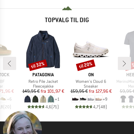
TOPVALG TIL DIG
til 32%
til 20%
til
Rabat
Rabat
Raba
MÆRKE
MÆRKE
MÆ
TOCK
PATAGONIA
ON
HEB
Artikel
Artikel
Artikel
 BF
Retro Pile Jacket
Women's Cloud 6
MerinoMix150 Pi
tgruppe
Produktgruppe
Produktgruppe
Pro
er
Fleecejakke
Sneaker
Mer
is
dsat pris
Pris
Nedsat pris
Pris
Nedsat pris
71,96 €
149,95 €
fra
101,97 €
159,95 €
fra
127,96 €
59,95 
+
6
+
1
+
9
,8
(
20
)
4,6
(
71
)
4,7
(
48
)