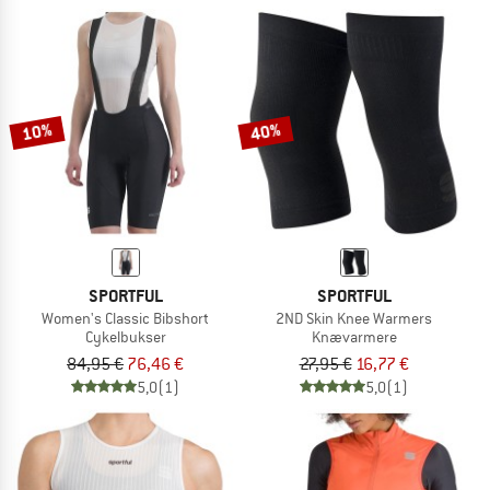
10%
40%
SPORTFUL
SPORTFUL
Women's Classic Bibshort
2ND Skin Knee Warmers
Cykelbukser
Knævarmere
84,95 €
76,46 €
27,95 €
16,77 €
5,0
(1)
5,0
(1)