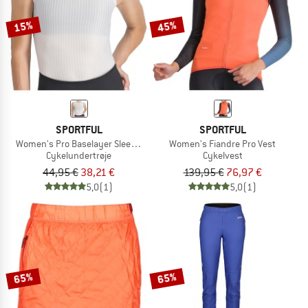
15%
45%
SPORTFUL
SPORTFUL
Women's Pro Baselayer Sleeveless
Women's Fiandre Pro Vest
Cykelundertrøje
Cykelvest
44,95 €
38,21 €
139,95 €
76,97 €
5,0
(1)
5,0
(1)
65%
65%