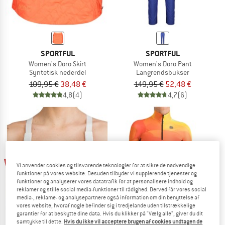
SPORTFUL
SPORTFUL
Women's Doro Skirt
Women's Doro Pant
Syntetisk nederdel
Langrendsbukser
109,95 €
38,48 €
149,95 €
52,48 €
4,8
(4)
4,7
(6)
til 40%
60%
Vi anvender cookies og tilsvarende teknologier for at sikre de nødvendige
funktioner på vores website. Desuden tilbyder vi supplerende tjenester og
funktioner og analyserer vores datatrafik for at personalisere indhold og
reklamer og stille social media-funktioner til rådighed. Derved får vores social
media-, reklame- og analysepartnere også information om din benyttelse af
vores website, hvoraf nogle befinder sig i tredjelande uden tilstrækkelige
garantier for at beskytte dine data. Hvis du klikker på "Vælg alle", giver du dit
samtykke til dette.
Hvis du ikke vil acceptere brugen af cookies undtagen de