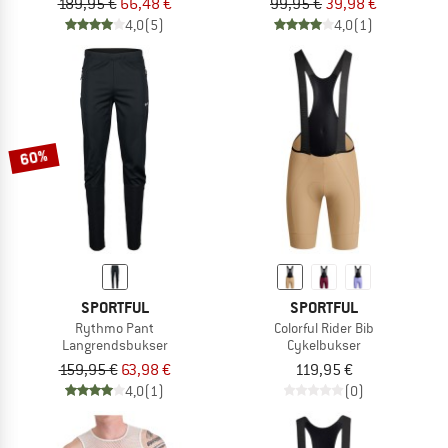
189,95 €
66,48 €
99,95 €
39,98 €
4,0
(5)
4,0
(1)
60%
SPORTFUL
SPORTFUL
Rythmo Pant
Colorful Rider Bib
Langrendsbukser
Cykelbukser
159,95 €
63,98 €
119,95 €
4,0
(1)
(0)