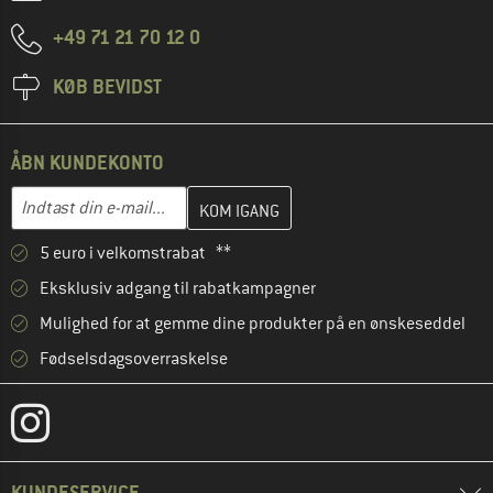
+49 71 21 70 12 0
KØB BEVIDST
ÅBN KUNDEKONTO
Indtast din e-mailadresse her, og opret i næste trin din kundekon
E-mail-adresse
5 euro i velkomstrabat **
Eksklusiv adgang til rabatkampagner
Mulighed for at gemme dine produkter på en ønskeseddel
Fødselsdagsoverraskelse
KUNDESERVICE