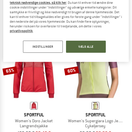
teknisk nødvendige cookies, så klik her
. Du kan til enhver tid ændre dine
SPORTFUL
SPORTFUL
cookie-indstillinger under "Indstillinger" og udvælge enkelte kategorier. Dit
samtykke er frivilligt og ikke nødvendigt til brugen af denne hjemmeside. Det
Women's Essential Bra
Women's Doro Skirt
kan til enhver tid tilbagekaldes eller gives for første gang under "Indstillinger" i
Sports-bh
Syntetisk nederdel
den nederste del på vores hjemmeside. Du kan finde flere oplysninger,
69,95 €
fra 41,97 €
109,95 €
43,98 €
herunder risikoen for overførsler til tredjelande, om dette i vores
4,0
(1)
5,0
(1)
privatlivspolitik
.
INDSTILLINGER
VÆLG ALLE
65%
60%
SPORTFUL
SPORTFUL
Women's Doro Jacket
Women's Supergiara Logo Jersey
Langrendsjakke
Cykeljersey