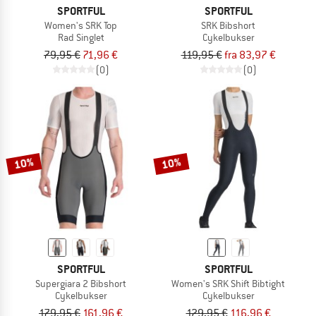
SPORTFUL
SPORTFUL
Women's SRK Top
SRK Bibshort
Rad Singlet
Cykelbukser
79,95 €
71,96 €
119,95 €
fra 83,97 €
(0)
(0)
10%
10%
SPORTFUL
SPORTFUL
Supergiara 2 Bibshort
Women's SRK Shift Bibtight
Cykelbukser
Cykelbukser
179,95 €
161,96 €
129,95 €
116,96 €