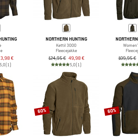
HUNTING
NORTHERN HUNTING
NORTHERN
e
Kettil 3000
Women'
te
Fleecejakke
Fleece
3,98 €
124,95 €
49,98 €
109,95 €
5,0
(1)
5,0
(1)
60%
60%