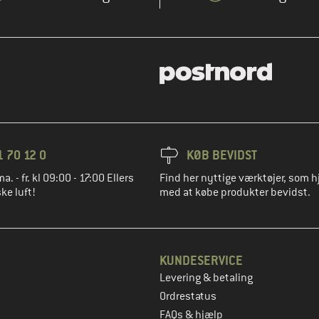
1 70 12 0
KØB BEVIDST
ma. - fr. kl 09:00 - 17:00 Ellers
Find her nyttige værktøjer, som h
ke luft!
med at købe produkter bevidst.
KUNDESERVICE
Levering & betaling
to
Ordrestatus
FAQs & hjælp