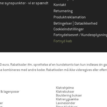
rne synspunkter - vi er spændt
Kontakt
Returnering
Produktreklamation
|
Betingelser
Datasikkerhed
Cookieindstillinger
Fortrydelsesret / Kundeoplysnin
Fortryd køb
uro. Rabatkoder ifm. oprettelse af en kundekonto kan kun indløses én gang 
e kombineres med andre koder. Rabatkoden må ikke videregives eller offent
Klatrehjelme
 & lagenposer
Klatrebukser
Bouldering bukser
Klatrerygsække
er
Lavinesonder
rn
Stave til skiture