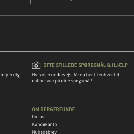
OFTE STILLEDE SPØRGSMÅL & HJÆLP
jælper dig
Hvis vi er undervejs, får du her til enhver tid
online svar på dine spøgsmål!
OM BERGFREUNDE
Om os
Kundekonto
Nyhedsbrev