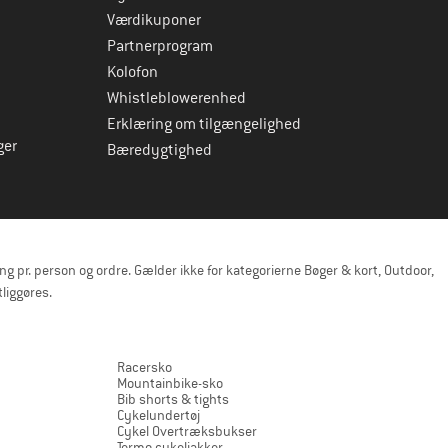
Værdikuponer
Partnerprogram
Kolofon
Whistleblowerenhed
Erklæring om tilgængelighed
ger
Bæredygtighed
pr. person og ordre. Gælder ikke for kategorierne Bøger & kort, Outdoor,
liggøres.
Racersko
Mountainbike-sko
Bib shorts & tights
Cykelundertøj
Cykel Overtræksbukser
Termo cykeljakker