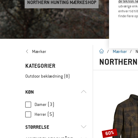
NORTHERN HUNTING MÆRKESHOP
de teknisk nø
udvælge enkel
enhver tid ti
finde flere o
Hjemmeside
Mærker
/
Mærker
/
N
NORTHERN
KATEGORIER
Outdoor beklædning
(8)
KØN
(3)
Damer
(5)
Herrer
STØRRELSE
60%