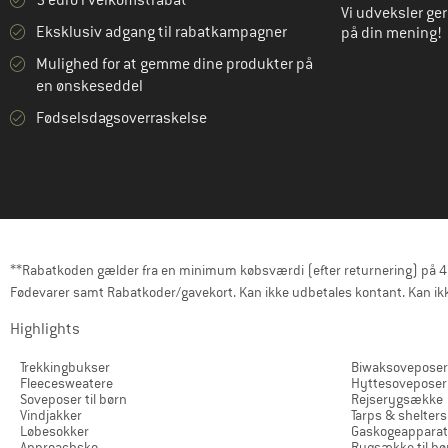
Vi udveksler ge
Eksklusiv adgang til rabatkampagner
på din mening!
Mulighed for at gemme dine produkter på
en ønskeseddel
Fødselsdagsoverraskelse
**Rabatkoden gælder fra en minimum købsværdi (efter returnering) på 40 e
Fødevarer samt Rabatkoder/gavekort. Kan ikke udbetales kontant. Kan ikk
Highlights
Trekkingbukser
Biwaksoveposer
Fleecesweatere
Hyttesoveposer
Soveposer til børn
Rejserygsække
Vindjakker
Tarps & shelters
Løbesokker
Gaskogeapparat
Approachsko
Rygsække til bø