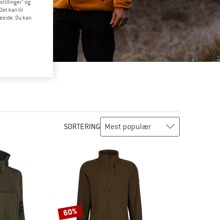
stillinger" og
et kan til
meside. Du kan
SORTERING
60%