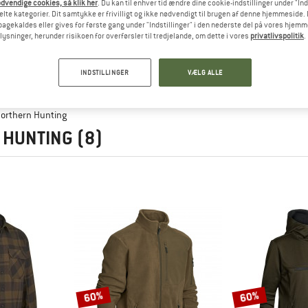
dvendige cookies, så klik her
. Du kan til enhver tid ændre dine cookie-indstillinger under "Ind
te kategorier. Dit samtykke er frivilligt og ikke nødvendigt til brugen af denne hjemmeside. D
lbagekaldes eller gives for første gang under "Indstillinger" i den nederste del på vores hjem
plysninger, herunder risikoen for overførsler til tredjelande, om dette i vores
privatlivspolitik
.
INDSTILLINGER
VÆLG ALLE
orthern Hunting
 HUNTING
(8)
60%
60%