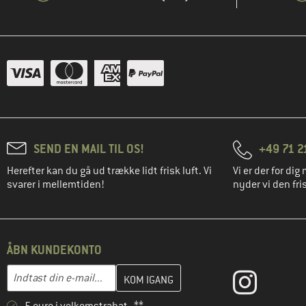
SEND EN MAIL TIL OS!
+49 71 2
Herefter kan du gå ud trække lidt frisk luft. Vi
Vi er der for dig 
svarer i mellemtiden!
nyder vi den fris
ÅBN KUNDEKONTO
Indtast din e-mailadresse her, og opret i næste trin din kundekon
E-mail-adresse
5 euro i velkomstrabat **