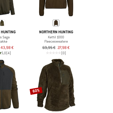
 HUNTING
NORTHERN HUNTING
s Saga
Kettil 1000
jakke
Fleecesweatere
43,98 €
69,95 €
27,98 €
5,0
(4)
(0)
60%