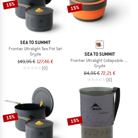
TO THE SALE
15%
15%
SEA TO SUMMIT
Frontier Ultralight Two Pot Set
SEA TO SUMMIT
Gryde
Frontier Ultralight Collapsible Pot
149,95 €
127,46 €
Gryde
(0)
84,95 €
72,21 €
(0)
15%
15%