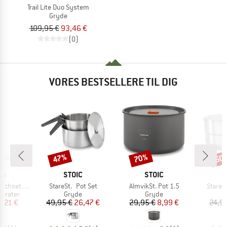
Trail Lite Duo System
Gryde
109,95 €
93,46 €
(0)
VORES BESTSELLERE TIL DIG
47%
70%
50
Rabat
Rabat
Raba
E
MÆRKE
MÆRKE
NS
STOIC
STOIC
Artikel
Artikel
Artikel
chset UL
StareSt. Pot Set
AlmvikSt. Pot 1.5
StareSt
ppe
Produktgruppe
Produktgruppe
arater
Gryde
Gryde
is
dsat pris
Pris
Nedsat pris
Pris
Nedsat pris
2,21 €
49,95 €
26,47 €
29,95 €
8,99 €
24,9