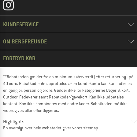
KUNDESERVICE
OM BERGFREUNDE
FORTRYD KØB
**Rabatkoden gælder fra en minimum købsværdi (efter returnering) på
40 euro. Rabatkoder ifm. oprettelse af en kundekonto kan kun indløses
én gang pr. person og ordre. Gælder ikke for kategorierne Bøger & kort,
Outdoor, Fødevarer samt Rabatkoder/gavekort. Kan ikke udbetales
kontant. Kan ikke kombineres med andre koder. Rabatkoden må ikke
videregives eller offentliggøres.
Highlights
En oversigt over hele webstedet giver vores
sitemap
.