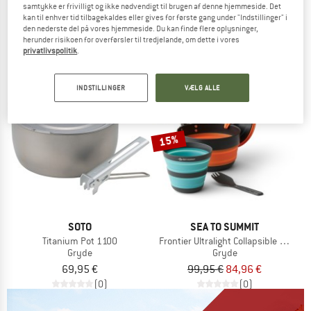
samtykke er frivilligt og ikke nødvendigt til brugen af denne hjemmeside. Det
Pika Teapot
54,95 €
kan til enhver tid tilbagekaldes eller gives for første gang under "Indstillinger" i
Temaskine
den nederste del på vores hjemmeside. Du kan finde flere oplysninger,
(0)
herunder risikoen for overførsler til tredjelande, om dette i vores
49,95 €
42,46 €
privatlivspolitik
.
3,0
(1)
INDSTILLINGER
VÆLG ALLE
15%
SOTO
SEA TO SUMMIT
Titanium Pot 1100
Frontier Ultralight Collapsible One Po
Gryde
Gryde
69,95 €
99,95 €
84,96 €
(0)
(0)