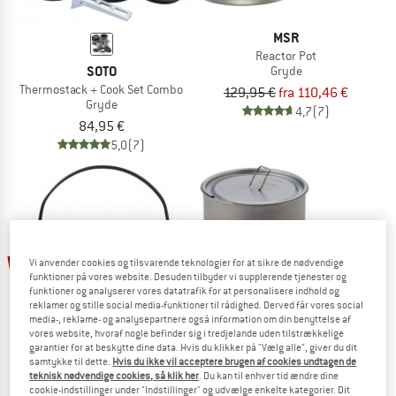
MSR
Reactor Pot
SOTO
Gryde
Thermostack + Cook Set Combo
129,95 €
fra 110,46 €
Gryde
4,7
(7)
84,95 €
5,0
(7)
15%
Vi anvender cookies og tilsvarende teknologier for at sikre de nødvendige
funktioner på vores website. Desuden tilbyder vi supplerende tjenester og
funktioner og analyserer vores datatrafik for at personalisere indhold og
reklamer og stille social media-funktioner til rådighed. Derved får vores social
media-, reklame- og analysepartnere også information om din benyttelse af
vores website, hvoraf nogle befinder sig i tredjelande uden tilstrækkelige
garantier for at beskytte dine data. Hvis du klikker på "Vælg alle", giver du dit
SOTO
samtykke til dette.
Hvis du ikke vil acceptere brugen af cookies undtagen de
teknisk nødvendige cookies, så klik her
. Du kan til enhver tid ændre dine
Titanium Pot 750
cookie-indstillinger under "Indstillinger" og udvælge enkelte kategorier. Dit
MSR
Gryde