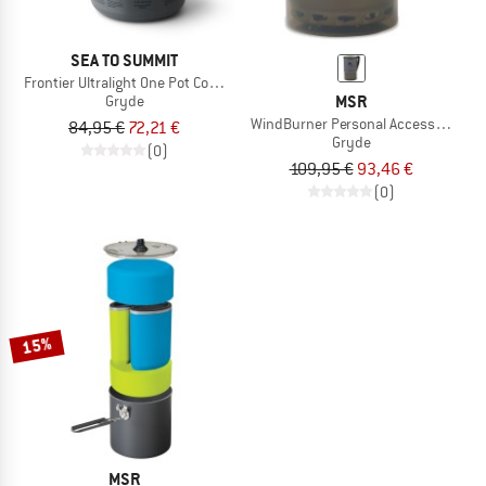
SEA TO SUMMIT
Frontier Ultralight One Pot Cook Set
MSR
Gryde
WindBurner Personal Accessory Pot
84,95 €
72,21 €
Gryde
(0)
109,95 €
93,46 €
(0)
15%
MSR