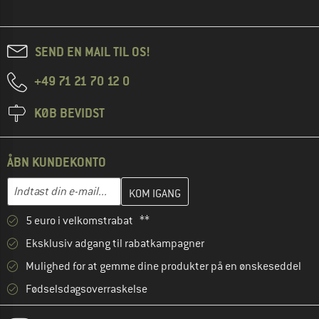
SEND EN MAIL TIL OS!
+49 71 21 70 12 0
KØB BEVIDST
ÅBN KUNDEKONTO
Indtast din e-mailadresse her, og opret i næste trin din kundekon
E-mail-adresse
5 euro i velkomstrabat **
Eksklusiv adgang til rabatkampagner
Mulighed for at gemme dine produkter på en ønskeseddel
Fødselsdagsoverraskelse