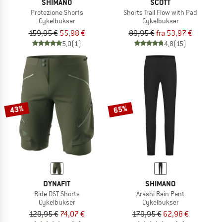
SHIMANO
SCOTT
Protezione Shorts
Shorts Trail Flow with Pad
Cykelbukser
Cykelbukser
159,95 €
55,98 €
89,95 €
fra 53,97 €
5,0
(1)
4,8
(15)
43%
65%
DYNAFIT
SHIMANO
Ride DST Shorts
Arashi Rain Pant
Cykelbukser
Cykelbukser
129,95 €
74,07 €
179,95 €
62,98 €