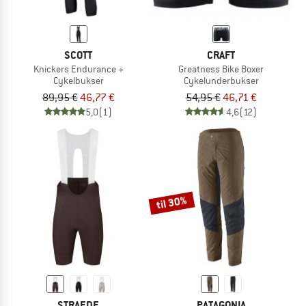
SCOTT
CRAFT
Knickers Endurance +
Greatness Bike Boxer
Cykelbukser
Cykelunderbukser
89,95 €
46,77 €
54,95 €
46,71 €
5,0
(1)
4,6
(12)
til 30%
STRAEDE
PATAGONIA