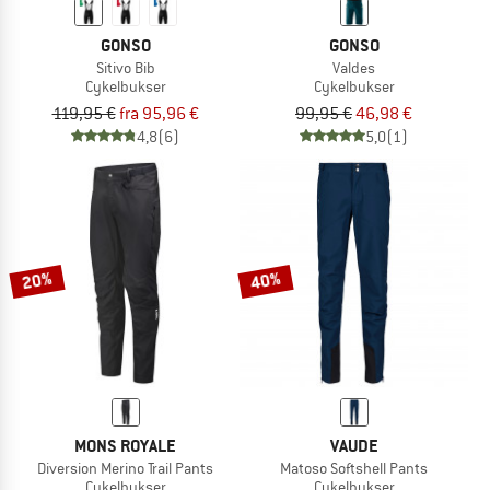
GONSO
GONSO
Sitivo Bib
Valdes
Cykelbukser
Cykelbukser
119,95 €
fra 95,96 €
99,95 €
46,98 €
4,8
(6)
5,0
(1)
20%
40%
MONS ROYALE
VAUDE
Diversion Merino Trail Pants
Matoso Softshell Pants
Cykelbukser
Cykelbukser