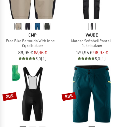
CMP
VAUDE
Free Bike Bermuda With Inner Mesh Underwear
Matoso Softshell Pants II
Cykelbukser
Cykelbukser
89,95 €
67,46 €
179,95 €
98,97 €
5,0
(1)
5,0
(1)
20%
53%