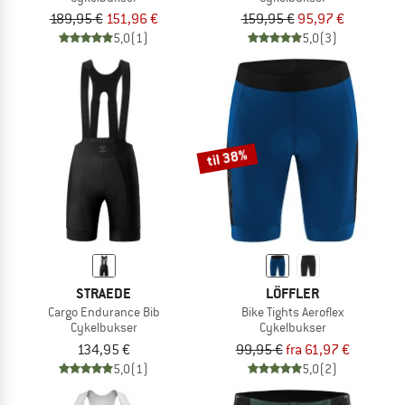
189,95 €
151,96 €
159,95 €
95,97 €
5,0
(1)
5,0
(3)
til 38%
STRAEDE
LÖFFLER
Cargo Endurance Bib
Bike Tights Aeroflex
Cykelbukser
Cykelbukser
134,95 €
99,95 €
fra 61,97 €
5,0
(1)
5,0
(2)