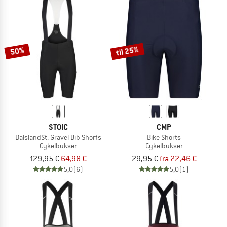
til 25%
50%
STOIC
CMP
DalslandSt. Gravel Bib Shorts
Bike Shorts
Cykelbukser
Cykelbukser
129,95 €
64,98 €
29,95 €
fra 22,46 €
5,0
(6)
5,0
(1)