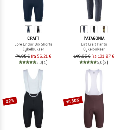
CRAFT
PATAGONIA
Core Endur Bib Shorts
Dirt Craft Pants
Cykelbukser
Cykelbukser
74,95 €
fra 56,21 €
149,95 €
fra 101,97 €
5,0
(1)
5,0
(2)
til 30%
22%