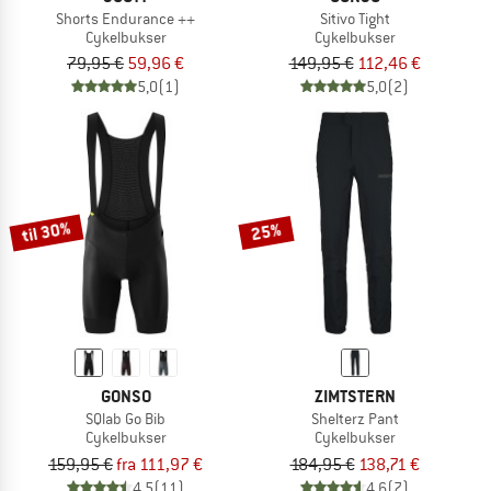
Shorts Endurance ++
Sitivo Tight
Cykelbukser
Cykelbukser
79,95 €
59,96 €
149,95 €
112,46 €
5,0
(1)
5,0
(2)
til 30%
25%
GONSO
ZIMTSTERN
SQlab Go Bib
Shelterz Pant
Cykelbukser
Cykelbukser
159,95 €
fra 111,97 €
184,95 €
138,71 €
4,5
(11)
4,6
(7)