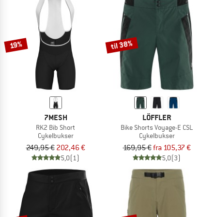
til 38%
19%
7MESH
LÖFFLER
RK2 Bib Short
Bike Shorts Voyage-E CSL
Cykelbukser
Cykelbukser
249,95 €
202,46 €
169,95 €
fra 105,37 €
5,0
(1)
5,0
(3)