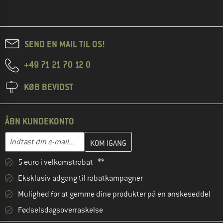
SEND EN MAIL TIL OS!
+49 71 21 70 12 0
KØB BEVIDST
ÅBN KUNDEKONTO
Indtast din e-mailadresse her, og opret i næste trin din kundekon
E-mail-adresse
5 euro i velkomstrabat **
Eksklusiv adgang til rabatkampagner
Mulighed for at gemme dine produkter på en ønskeseddel
Fødselsdagsoverraskelse