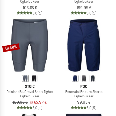
Cykelbukser
Cykelbukser
106,65 €
199,95 €
5,0
(1)
5,0
(1)
til 40%
STOIC
POC
DalslandSt. Gravel Short Tights
Essential Enduro Shorts
Cykelbukser
Cykelbukser
109,95 €
fra 65,97 €
99,95 €
5,0
(1)
5,0
(5)