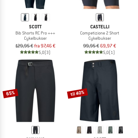
SCOTT
CASTELLI
Bib Shorts RC Pro +++
Competizione 2 Short
Cykelbukser
Cykelbukser
129,95 €
fra 97,46 €
99,95 €
69,97 €
5,0
(3)
5,0
(1)
til 40%
65%