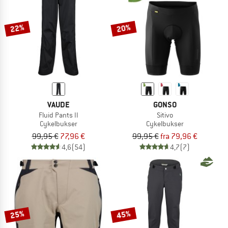
22%
20%
VAUDE
GONSO
Fluid Pants II
Sitivo
Cykelbukser
Cykelbukser
99,95 €
77,96 €
99,95 €
fra 79,96 €
4,6
(54)
4,7
(7)
25%
45%