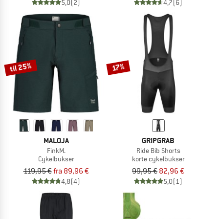
5,0
(2)
4,7
(6)
til 25%
17%
MALOJA
GRIPGRAB
FinkM.
Ride Bib Shorts
Cykelbukser
korte cykelbukser
119,95 €
fra 89,96 €
99,95 €
82,96 €
4,8
(4)
5,0
(1)