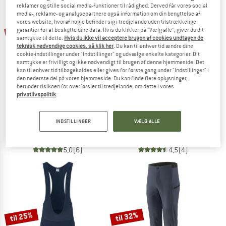
reklamer og stille social media-funktioner til rådighed. Derved får vores social
media-, reklame- og analysepartnere også information om din benyttelse af
TO THE SALE
vores website, hvoraf nogle befinder sig i tredjelande uden tilstrækkelige
til 22%
35%
garantier for at beskytte dine data. Hvis du klikker på "Vælg alle", giver du dit
samtykke til dette.
Hvis du ikke vil acceptere brugen af cookies undtagen de
teknisk nødvendige cookies, så klik her
. Du kan til enhver tid ændre dine
cookie-indstillinger under "Indstillinger" og udvælge enkelte kategorier. Dit
samtykke er frivilligt og ikke nødvendigt til brugen af denne hjemmeside. Det
kan til enhver tid tilbagekaldes eller gives for første gang under "Indstillinger" i
den nederste del på vores hjemmeside. Du kan finde flere oplysninger,
herunder risikoen for overførsler til tredjelande, om dette i vores
privatlivspolitik
.
VAUDE
BIORACER
Ledro Shorts
Icon Bibshorts
INDSTILLINGER
VÆLG ALLE
Cykelbukser
Cykelbukser
99,95 €
64,97 €
98,95 €
fra 77,18 €
5,0
(6)
4,5
(4)
til 25%
til 32%