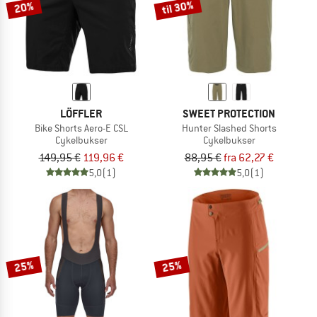
til 30%
20%
LÖFFLER
SWEET PROTECTION
Bike Shorts Aero-E CSL
Hunter Slashed Shorts
Cykelbukser
Cykelbukser
149,95 €
119,96 €
88,95 €
fra 62,27 €
5,0
(1)
5,0
(1)
25%
25%