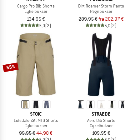
Cargo Pro Bib Shorts
Dirt Roamer Storm Pants
Cykelbukser
Regnbukser
134,95 €
289,95 €
fra 202,97 €
5,0
(2)
5,0
(2)
55%
STOIC
STRAEDE
LofsdalenSt. MTB Shorts
Aero Bib Shorts
Cykelbukser
Cykelbukser
99,95 €
44,98 €
109,95 €
5,0
(2)
5,0
(3)