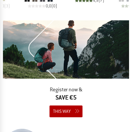
4,9
(
7
)
5,0
(
3
)
0,0
(
0
)
Register now &
SAVE €5
THIS WAY