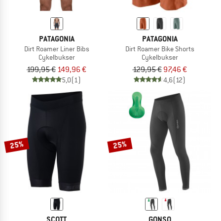
PATAGONIA
PATAGONIA
Dirt Roamer Liner Bibs
Dirt Roamer Bike Shorts
Cykelbukser
Cykelbukser
199,95 €
149,96 €
129,95 €
97,46 €
5,0
(1)
4,6
(12)
25%
25%
SCOTT
GONSO