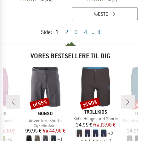
NÆSTE
1
Side:
2
3
4
...
8
VORES BESTSELLERE TIL DIG
til 55%
til 60%
til
Rabat
Rabat
Raba
MÆRKE
TROLLKIDS
MÆRKE
MÆ
IDS
GONSO
TR
Artikel
Kid's Haugesund Shorts
Artikel
Artikel
d Shorts
Adventure Shorts
Kid's Ham
Pris
Nedsat pris
34,95 €
fra
13,98 €
ktgruppe
Produktgruppe
s
Cykelbukser
is
dsat pris
Pris
Nedsat pris
14,98 €
99,95 €
fra
44,98 €
34,95 
+
3
+
2
+
1