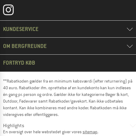
KUNDESERVICE
OM BERGFREUNDE
FORTRYD KØB
**Rabatkoden gælder fra en minimum købsværdi (efter returnering) på
40 euro. Rabatkoder ifm. oprettelse af en kundekonto kan kun indløses
én gang pr. person og ordre. Gælder ikke for kategorierne Bøger & kort,
Outdoor, Fødevarer samt Rabatkoder/gavekort. Kan ikke udbetales
kontant. Kan ikke kombineres med andre koder. Rabatkoden må ikke
videregives eller offentliggøres.
Highlights
En oversigt over hele webstedet giver vores
sitemap
.