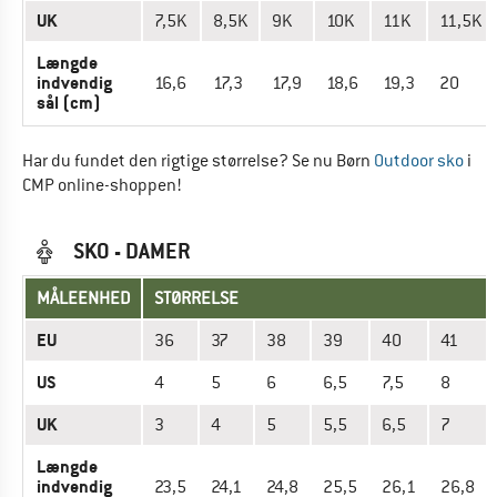
UK
7,5K
8,5K
9K
10K
11K
11,5K
Længde
indvendig
16,6
17,3
17,9
18,6
19,3
20
sål (cm)
Har du fundet den rigtige størrelse? Se nu Børn
Outdoor sko
i
CMP online-shoppen!
SKO - DAMER
MÅLEENHED
STØRRELSE
EU
36
37
38
39
40
41
US
4
5
6
6,5
7,5
8
UK
3
4
5
5,5
6,5
7
Længde
indvendig
23,5
24,1
24,8
25,5
26,1
26,8