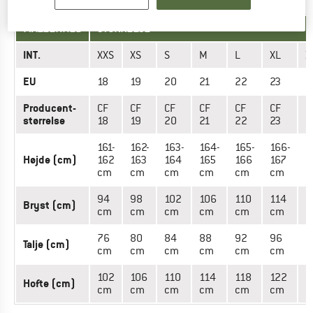
MÅLEENHED
STØRRELSE
INT.
XXS
XS
S
M
L
XL
X
EU
18
19
20
21
22
23
2
Producent-
CF
CF
CF
CF
CF
CF
C
størrelse
18
19
20
21
22
23
2
161-
162-
163-
164-
165-
166-
1
Højde (cm)
162
163
164
165
166
167
1
cm
cm
cm
cm
cm
cm
c
94
98
102
106
110
114
1
Bryst (cm)
cm
cm
cm
cm
cm
cm
c
76
80
84
88
92
96
1
Talje (cm)
cm
cm
cm
cm
cm
cm
c
102
106
110
114
118
122
1
Hofte (cm)
cm
cm
cm
cm
cm
cm
c