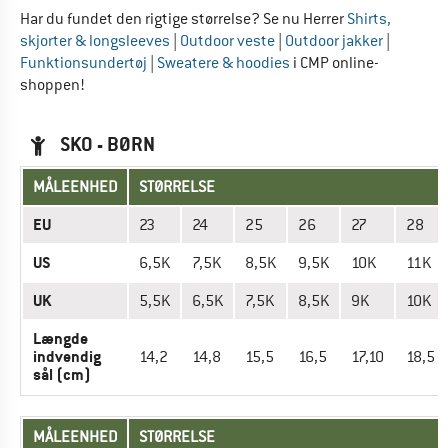
Har du fundet den rigtige størrelse? Se nu Herrer
Shirts,
skjorter & longsleeves
|
Outdoor veste
|
Outdoor jakker
|
Funktionsundertøj
|
Sweatere & hoodies
i CMP online-
shoppen!
SKO - BØRN
MÅLEENHED
STØRRELSE
EU
23
24
25
26
27
28
US
6,5K
7,5K
8,5K
9,5K
10K
11K
UK
5,5K
6,5K
7,5K
8,5K
9K
10K
Længde
indvendig
14,2
14,8
15,5
16,5
17,10
18,5
sål (cm)
MÅLEENHED
STØRRELSE