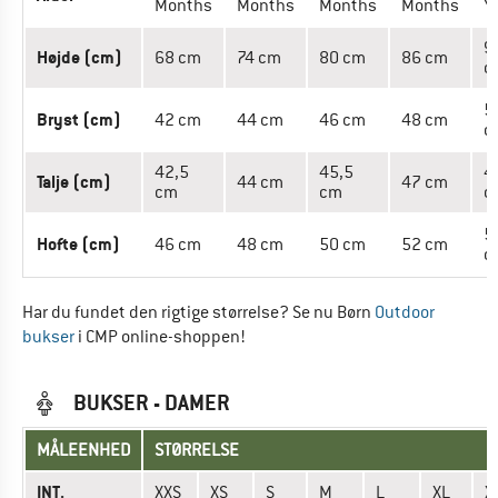
Months
Months
Months
Months
Y
9
Højde (cm)
68 cm
74 cm
80 cm
86 cm
c
5
Bryst (cm)
42 cm
44 cm
46 cm
48 cm
c
42,5
45,5
4
Talje (cm)
44 cm
47 cm
cm
cm
c
5
Hofte (cm)
46 cm
48 cm
50 cm
52 cm
c
Har du fundet den rigtige størrelse? Se nu Børn
Outdoor
bukser
i CMP online-shoppen!
BUKSER - DAMER
MÅLEENHED
STØRRELSE
INT.
XXS
XS
S
M
L
XL
X