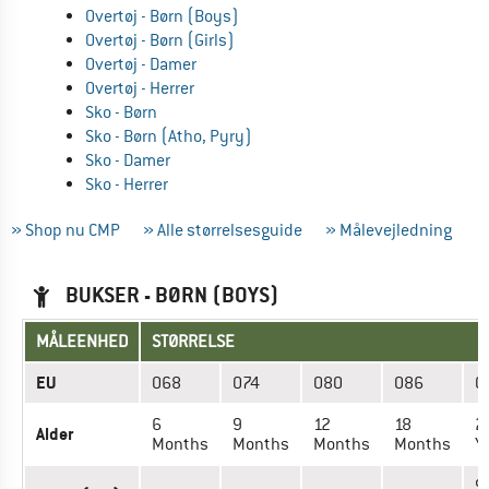
Overtøj - Børn (Boys)
Overtøj - Børn (Girls)
Overtøj - Damer
Overtøj - Herrer
Sko - Børn
Sko - Børn (Atho, Pyry)
Sko - Damer
Sko - Herrer
» Shop nu CMP
» Alle størrelsesguide
» Målevejledning
BUKSER - BØRN (BOYS)
MÅLEENHED
STØRRELSE
EU
068
074
080
086
0
6
9
12
18
2
Alder
Months
Months
Months
Months
Y
9