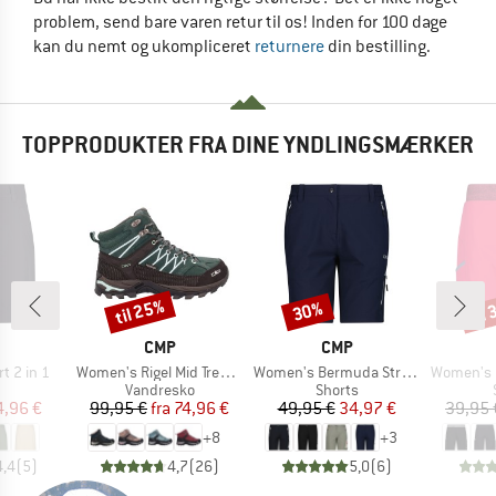
problem, send bare varen retur til os! Inden for 100 dage
kan du nemt og ukompliceret
returnere
din bestilling.
TOPPRODUKTER FRA DINE YNDLINGSMÆRKER
til 25%
til
30%
Rabat
Rabat
Raba
KE
MÆRKE
MÆRKE
CMP
CMP
Artikel
Artikel
Artikel
t 2 in 1
Women's Rigel Mid Trekking Shoes Waterproof
Women's Bermuda Stretch
Women's Ber
uktgruppe
Produktgruppe
Produktgruppe
Vandresko
Shorts
is
dsat pris
Pris
Nedsat pris
Pris
Nedsat pris
4,96 €
99,95 €
fra
74,96 €
49,95 €
34,97 €
39,95 
+
8
+
3
4,4
(
5
)
4,7
(
26
)
5,0
(
6
)