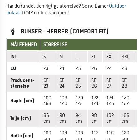
Har du fundet den rigtige størrelse? Se nu Damer
Outdoor
bukser
i CMP online-shoppen!
BUKSER - HERRER (COMFORT FIT)
MÅLEENHED
STØRRELSE
INT.
S
M
L
XL
XXL
3XL
EU
23
24
25
26
27
28
Producent-
CF
CF
CF
CF
CF
CF
C
størrelse
23
24
25
26
27
28
166-
168-
170-
172-
174-
176-
1
Højde (cm)
168
170
172
174
176
177
1
86
90
94
98
102
106
1
Talje (cm)
cm
cm
cm
cm
cm
cm
100
104
108
112
116
120
1
Hofte (cm)
cm
cm
cm
cm
cm
cm