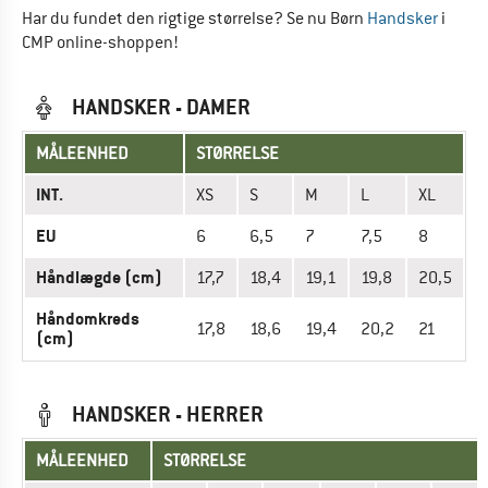
Har du fundet den rigtige størrelse? Se nu Børn
Handsker
i
CMP online-shoppen!
HANDSKER - DAMER
MÅLEENHED
STØRRELSE
INT.
XS
S
M
L
XL
EU
6
6,5
7
7,5
8
Håndlægde (cm)
17,7
18,4
19,1
19,8
20,5
Håndomkreds
17,8
18,6
19,4
20,2
21
(cm)
HANDSKER - HERRER
MÅLEENHED
STØRRELSE