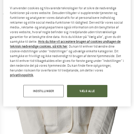
Fleece Jacket - Fleecejakke
Vi anvender cookies og tilsvarende teknologier for at sikre de nødvendige
funktioner på vores website. Desuden tilbyder vi supplerende tjenester og
5,0
(2)
funktioner og analyserer vores datatrafik for at personalisere indhold og
reklamer og stille social media-funktioner til rådighed. Derved får vores social
media-, reklame- og analysepartnere også information om din benyttelse af
vores website, hvoraf nogle befinder sig i tredjelande uden tilstrækkelige
garantier for at beskytte dine data. Hvis du klikker på "Vælg alle", giver du dit
samtykke til dette.
Hvis du ikke vil acceptere brugen af cookies undtagen de
teknisk nødvendige cookies, så klik her
. Du kan til enhver tid ændre dine
cookie-indstillinger under "Indstillinger" og udvælge enkelte kategorier. Dit
samtykke er frivilligt og ikke nødvendigt til brugen af denne hjemmeside. Det
kan til enhver tid tilbagekaldes eller gives for første gang under "Indstillinger" i
den nederste del på vores hjemmeside. Du kan finde flere oplysninger,
herunder risikoen for overførsler til tredjelande, om dette i vores
privatlivspolitik
.
INDSTILLINGER
VÆLG ALLE