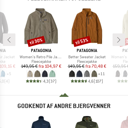
til 30%
til 53%
til
Rabat
Rabat
Raba
MÆRKE
MÆRKE
MÆ
NIA
PATAGONIA
PATAGONIA
PA
Artikel
Artikel
Artikel
ir Jacket
Women's Retro Pile Jacket
Better Sweater Jacket
Women's R1 Ai
gruppe
Produktgruppe
Produktgruppe
Pr
kke
Fleecejakke
Fleecejakke
Fl
is
dsat pris
Pris
Nedsat pris
Pris
Nedsat pris
109,16 €
149,95 €
fra
104,97 €
149,95 €
fra
70,48 €
159,95 
+
5
+
11
5,0
(
4
)
4,3
(
37
)
4,6
(
107
)
GODKENDT AF ANDRE BJERGVENNER