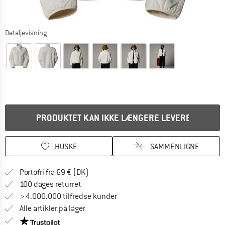
Detaljevisning
PRODUKTET KAN IKKE LÆNGERE LEVERES
HUSKE
SAMMENLIGNE
Find oplysninger om forsendelse her! Åb
Portofri fra 69 € (DK)
Gå til returretten her Åbnes i en infoboks
100 dages returret
> 4.000.000 tilfredse kunder
Alle artikler på lager
Vi er Trustpilot-certificeret - oplysningerne får du