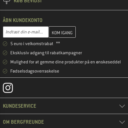
KØB BEVIDST
ÅBN KUNDEKONTO
Indtast din e-mailadresse her, og opret i næste trin din kundekon
E-mail-adresse
5 euro i velkomstrabat **
Eksklusiv adgang til rabatkampagner
Mulighed for at gemme dine produkter på en ønskeseddel
Fødselsdagsoverraskelse
KUNDESERVICE
OM BERGFREUNDE