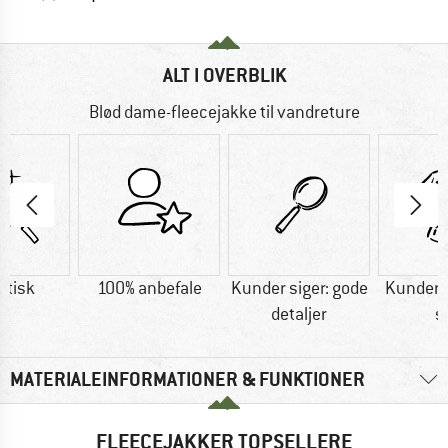
ALT I OVERBLIK
Blød dame-fleecejakke til vandreture
etisk
100% anbefale
Kunder siger: gode
Kunder s
detaljer
s
MATERIALEINFORMATIONER & FUNKTIONER
FLEECEJAKKER TOPSELLERE