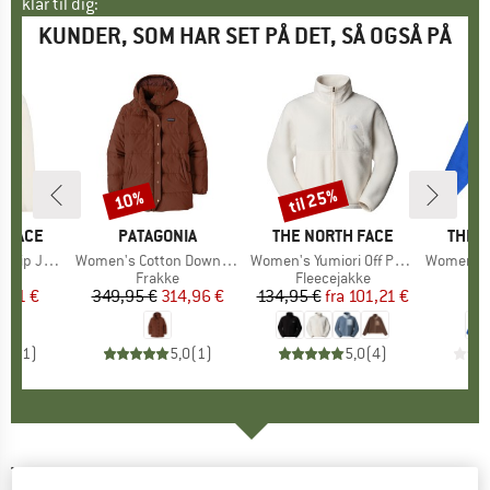
klar til dig:
KUNDER, SOM HAR SET PÅ DET, SÅ OGSÅ PÅ
til 25%
10%
Rabat
Rabat
 FACE
MÆRKE
PATAGONIA
MÆRKE
THE NORTH FACE
MÆR
THE 
ip Jacket
Artikel
Women's Cotton Down Parka
Artikel
Women's Yumiori Off Peak Full Zip Jacket
Artikel
Women's Yumior
gruppe
kke
Produktgruppe
Frakke
Produktgruppe
Fleecejakke
Pr
Fl
is
dsat pris
,21 €
349,95 €
Pris
Nedsat pris
314,96 €
134,95 €
fra
Pris
Nedsat pris
101,21 €
1
5,0
(
1
)
5,0
(
1
)
5,0
(
4
)
THE NORTH FACE
-
Women's Cragmont