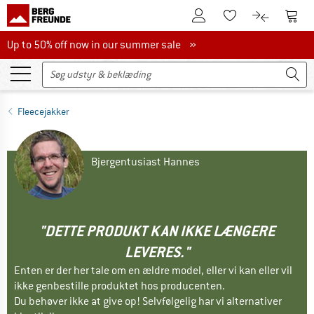
Til kundekontoen
Til 
Til huskesedlen.
Til produk
Up to 50% off now in our summer sale
Up to 50% off now in our summer sale »
Fleecejakker
Bjergentusiast Hannes
"DETTE PRODUKT KAN IKKE LÆNGERE
LEVERES."
Enten er der her tale om en ældre model, eller vi kan eller vil
ikke genbestille produktet hos producenten.
Du behøver ikke at give op! Selvfølgelig har vi alternativer