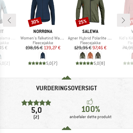
30%
25%
40
Rabat
Rabat
Raba
E
MÆRKE
MÆRKE
IT
NORRØNA
SALEWA
Artikel
Artikel
Artikel
Alpha Jacket
Women's Falketind Warm1 Jacket
Agner Hybrid Polarlite Durastretch Fullzip Hoody
Kid's K
ruppe
Produktgruppe
Produktgruppe
Pr
jakke
Fleecejakke
Fleecejakke
Fl
is
Pris
Nedsat pris
Pris
Nedsat pris
45 €
198,95 €
139,27 €
129,95 €
97,46 €
74,95
5,0
(
2
)
5,0
(
7
)
5,0
(
8
)
VURDERINGSOVERSIGT
100%
5,0
(2)
anbefaler dette produkt