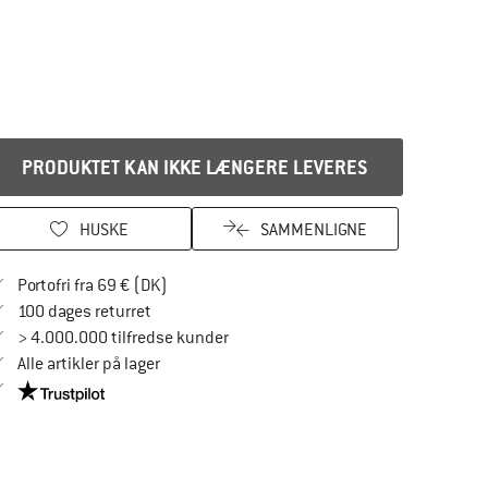
PRODUKTET KAN IKKE LÆNGERE LEVERES
HUSKE
SAMMENLIGNE
Find oplysninger om forsendelse her! Åbnes
Portofri fra 69 € (DK)
Gå til returretten her Åbnes i en infoboks
100 dages returret
> 4.000.000 tilfredse kunder
Alle artikler på lager
Vi er Trustpilot-certificeret - oplysningerne får du her