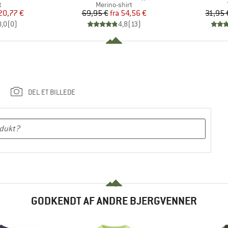
ktgruppe
Produktgruppe
t
Merino-shirt
is
dsat pris
Pris
Nedsat pris
20,77 €
69,95 €
fra
54,56 €
31,95 
0,0
(
0
)
4,8
(
13
)
DEL ET BILLEDE
GODKENDT AF ANDRE BJERGVENNER