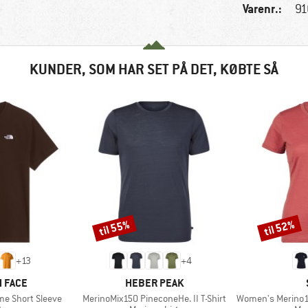
Varenr.:
91
KUNDER, SOM HAR SET PÅ DET, KØBTE SÅ
til 55%
til 52%
Rabat
Rabat
+
13
+
4
MÆRKE
 FACE
HEBER PEAK
Artikel
Artikel
me Short Sleeve
MerinoMix150 PineconeHe. II T-Shirt
Women's Merino155 Laho