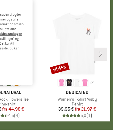
esuden tilbyder
mer og stille
formation om din
eskytte dine
ookies undtagen
stillinger" og
et kan til
meside. Du kan
til 45%
Rabat
+
2
KE
R.NATURAL
MÆRKE
DEDICATED
ock Flowers Tee
Artikel
Women's T-Shirt Visby
oduktgruppe
ino-shirt
Produktgruppe
T-shirt
€
fra
Pris
Nedsat pris
44,98 €
39,95 €
fra
Pris
Nedsat pris
21,97 €
4,5
(
4
)
5,0
(
1
)