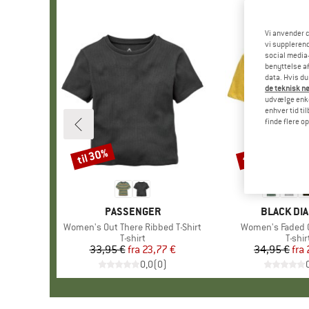
Vi anvender c
vi supplerend
social media-
benyttelse af
data. Hvis du
de teknisk nø
udvælge enkel
enhver tid ti
finde flere o
til 30%
til 40%
Rabat
Rabat
MÆRKE
PASSENGER
MÆRKE
BLACK DI
Artikel
Women's Out There Ribbed T-Shirt
Artikel
Women's Faded C
Produktgruppe
T-shirt
Prod
T-shir
33,95 €
fra
Pris
Nedsat pris
23,77 €
34,95 €
fra
Pr
Ne
0,0
(
0
)