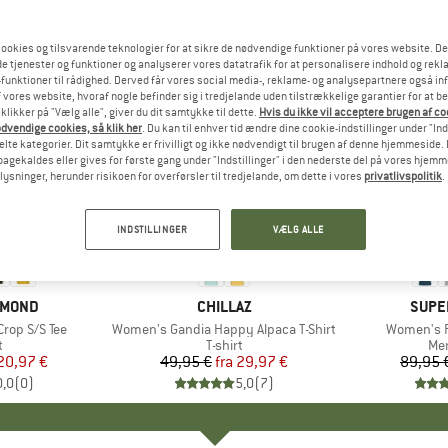
ookies og tilsvarende teknologier for at sikre de nødvendige funktioner på vores website. D
e tjenester og funktioner og analyserer vores datatrafik for at personalisere indhold og rekla
funktioner til rådighed. Derved får vores social media-, reklame- og analysepartnere også in
 vores website, hvoraf nogle befinder sig i tredjelande uden tilstrækkelige garantier for at b
 klikker på "Vælg alle", giver du dit samtykke til dette.
Hvis du ikke vil acceptere brugen af c
dvendige cookies, så klik her
. Du kan til enhver tid ændre dine cookie-indstillinger under "Ind
te kategorier. Dit samtykke er frivilligt og ikke nødvendigt til brugen af denne hjemmeside. D
lbagekaldes eller gives for første gang under "Indstillinger" i den nederste del på vores hjem
plysninger, herunder risikoen for overførsler til tredjelande, om dette i vores
privatlivspolitik
.
til 40%
til 50%
Rabat
Rabat
INDSTILLINGER
VÆLG ALLE
AMOND
MÆRKE
CHILLAZ
MÆR
SUPE
rop S/S Tee
Artikel
Women's Gandia Happy Alpaca T-Shirt
Artikel
Women's R
uktgruppe
t
Produktgruppe
T-shirt
Pr
Mer
is
dsat pris
20,97 €
49,95 €
fra
Pris
Nedsat pris
29,97 €
89,95 
0,0
(
0
)
5,0
(
7
)