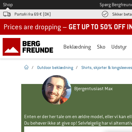
Til
Shop
Spørg Bergfreun
Portofri fra 69 € (DK)
Sikker beta
Up to 50% off now in our summer sale
Beklædning
Sko
Udstyr
Hjemmeside
/
Outdoor beklædning
/
Shirts, skjorter & longsleeve
Bjergentusiast Max
Enten er der her tale om en ældre model, eller vi kan e
Du behøver ikke at give op! Selvfølgelig har vi alternative