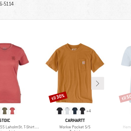
6-5114
til 30%
til 
Rabat
Rabat
+
4
MÆRKE
MÆRKE
STOIC
CARHARTT
Artikel
Artik
lmSt. T-Shirt Daisy Flower
Workw Pocket S/S
Hemp