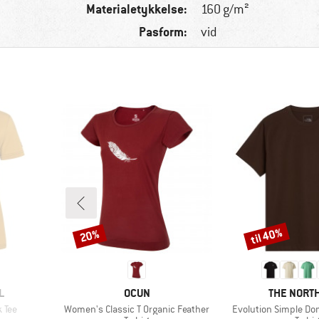
Materialetykkelse:
160 g/m²
Pasform:
vid
til 40%
20%
Rabat
Rabat
MÆRKE
MÆRKE
L
OCUN
THE NORTH
Artikel
Artikel
 Tee
Women's Classic T Organic Feather
Evolution Simple Do