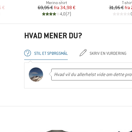
uppe
Produktgruppe
Produ
Merino-shirt
T-shir
 pris
Pris
Nedsat pris
Pr
Ne
6 €
69,95 €
fra
34,98 €
31,95 €
fra
)
4,0
(
7
)
HVAD MENER DU?
STIL ET SPØRGSMÅL
SKRIV EN VURDERING