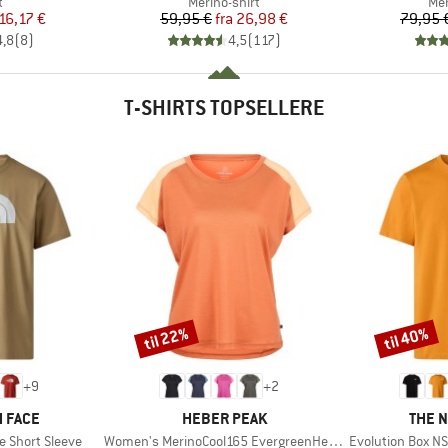
ktgruppe
Produktgruppe
Pro
t
Merino-shirt
Mer
is
dsat pris
Pris
Nedsat pris
16,17 €
59,95 €
fra
26,98 €
79,95 
4,8
(
8
)
4,5
(
117
)
T-SHIRTS TOPSELLERE
til 22%
til 40%
Rabat
Rabat
+
9
+
2
MÆRKE
MÆRK
 FACE
HEBER PEAK
THE 
Artikel
Artikel
e Short Sleeve
Women's MerinoCool165 EvergreenHe. T-Shirt
Evolution Box NS