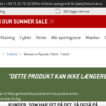
Ring til os på
de
|
+49 71 21 70 12 0
Ofte stillede spørgsmål & hjælp
Ordrestatus
Find betalingsoplysningerne her! Åbnes i en infoboks
Gå til retur
ling
100 dages returret
Klatring
Cykler
Vinter
Alle sportsgrene
Mærker
s
/
T-shirts
/
Women's Flourish T-Shirt - T-shirt
"DETTE PRODUKT KAN IKKE LÆNGERE
ller vil ikke genbestille produktet hos producenten.
r klar til dig:
KUNDER, SOM HAR SET PÅ DET, SÅ OGSÅ PÅ