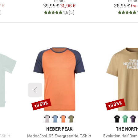
e
Produktgruppe
Produ
T-shirt
T-shir
 pris
Pris
Nedsat pris
Pr
Ne
7 €
39,95 €
31,96 €
26,95 €
fra
)
4,8
(
5
)
til 50%
til 35%
Rabat
Rabat
MÆRKE
MÆRKE
HEBER PEAK
THE NORTH
Artikel
Artikel
T-Shirt
MerinoCool165 EvergreenHe. T-Shirt
Evolution Half Dom