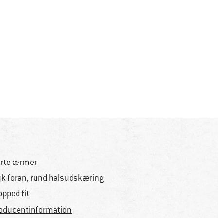
rte ærmer
yk foran, rund halsudskæring
opped fit
oducentinformation