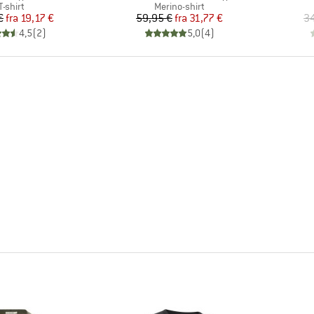
Produktgruppe
Produktgruppe
T-shirt
Merino-shirt
Pris
Nedsat pris
Pris
Nedsat pris
€
fra
19,17 €
59,95 €
fra
31,77 €
34
4,5
(
2
)
5,0
(
4
)