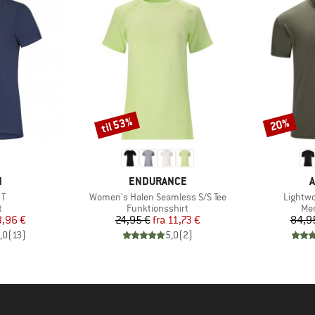
til 53%
20%
Rabat
Rabat
KE
MÆRKE
N
ENDURANCE
A
Artikel
Artikel
 T
Women's Halen Seamless S/S Tee
Lightwo
ktgruppe
Produktgruppe
Pro
t
Funktionsshirt
Mer
is
dsat pris
Pris
Nedsat pris
3,96 €
24,95 €
fra
11,73 €
84,9
,0
(
13
)
5,0
(
2
)