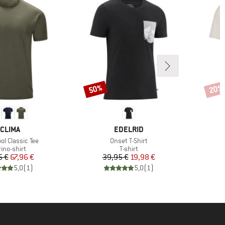
50%
20%
Rabat
Rabat
MÆRKE
MÆRKE
CLIMA
EDELRID
Artikel
ol Classic Tee
Onset T-Shirt
duktgruppe
Produktgruppe
ino-shirt
T-shirt
Pris
Nedsat pris
Pris
Nedsat pris
5 €
67,96 €
39,95 €
19,98 €
5,0
(
1
)
5,0
(
1
)