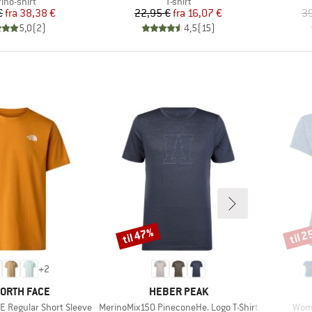
duktgruppe
Produktgruppe
ino-shirt
T-shirt
Pris
Nedsat pris
Pris
Nedsat pris
€
fra
38,38 €
22,95 €
fra
16,07 €
39
5,0
(
2
)
4,5
(
15
)
til 47%
til 
Rabat
Rabat
+
2
E
MÆRKE
NORTH FACE
HEBER PEAK
Artikel
Artik
E Regular Short Sleeve
MerinoMix150 PineconeHe. Logo T-Shirt
Wome