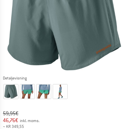
Detaljevisning
Original pris :
Pris:
59,95
€
46,76
€
inkl. moms.
~
KR
349,55