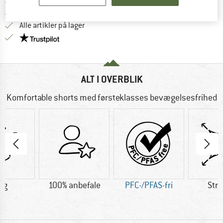
Gå til returretten her Åbnes i en infoboks
100 dages returret
> 4.000.000 tilfredse kunder
Alle artikler på lager
Vi er Trustpilot-certificeret - oplysningerne får du
ALT I OVERBLIK
Komfortable shorts med førsteklasses bevægelsesfrihed
 g
100% anbefale
PFC-/PFAS-fri
Str