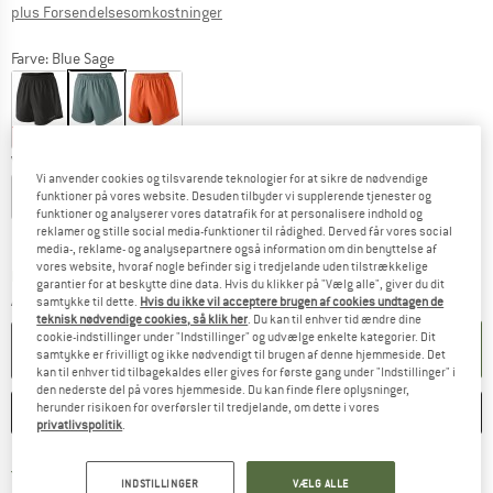
Oplysninger om forsendelsesomkostninge
plus Forsendelsesomkostninger
Farve:
Blue Sage
22%
22%
22%
Vælg en størrelse:
Vi anvender cookies og tilsvarende teknologier for at sikre de nødvendige
XS
S
M
L
XL
XXL
funktioner på vores website. Desuden tilbyder vi supplerende tjenester og
funktioner og analyserer vores datatrafik for at personalisere indhold og
reklamer og stille social media-funktioner til rådighed. Derved får vores social
Størrelsestabel
media-, reklame- og analysepartnere også information om din benyttelse af
vores website, hvoraf nogle befinder sig i tredjelande uden tilstrækkelige
Linket åbnes i en infoboks og indeholder he
Leveringstid: 4-6 arbejdsdage
garantier for at beskytte dine data. Hvis du klikker på "Vælg alle", giver du dit
Antal:
samtykke til dette.
Hvis du ikke vil acceptere brugen af cookies undtagen de
teknisk nødvendige cookies, så klik her
. Du kan til enhver tid ændre dine
cookie-indstillinger under "Indstillinger" og udvælge enkelte kategorier. Dit
LÆG I KURV
samtykke er frivilligt og ikke nødvendigt til brugen af denne hjemmeside. Det
kan til enhver tid tilbagekaldes eller gives for første gang under "Indstillinger" i
den nederste del på vores hjemmeside. Du kan finde flere oplysninger,
herunder risikoen for overførsler til tredjelande, om dette i vores
HUSKE
SAMMENLIGNE
privatlivspolitik
.
Find oplysninger om forsendelse her! Åb
Portofri fra 69 € (DK)
INDSTILLINGER
VÆLG ALLE