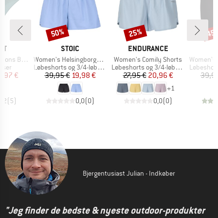
50%
25%
45
Rabat
Rabat
Raba
E
MÆRKE
MÆRKE
ST
STOIC
ENDURANCE
Artikel
Artikel
Artikel
kini Bottom
Women's HelsingborgSt. Performance Light Shorts
Women's Comily Shorts
Women's HelsingborgSt.
ruppe
Produktgruppe
Produktgruppe
Produktg
usser
Løbeshorts og 3/4-løbetights
Løbeshorts og 3/4-løbetights
Løbeshorts o
is
dsat pris
Pris
Nedsat pris
Pris
Nedsat pris
0,97 €
39,95 €
19,98 €
27,95 €
20,96 €
39,9
+
1
4,2
(
5
)
0,0
(
0
)
0,0
(
0
)
Bjergentusiast Julian - Indkøber
"Jeg finder de bedste & nyeste outdoor-produkter