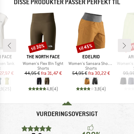
DISSE PRODUKTER PASSER PERFEKT TIL
til 30%
til 45%
20
Rabat
Rabat
Raba
MÆRKE
MÆRKE
MÆ
 FACE
THE NORTH FACE
EDELRID
AR
Artikel
Artikel
Artikel
ken Tank
Women's Flex 8In Tight
Women's Sansara Shorts II
Women's 
ktgruppe
Produktgruppe
Produktgruppe
t
Shorts
Shorts
is
dsat pris
Pris
Nedsat pris
Pris
Nedsat pris
27,97 €
44,95 €
fra
31,47 €
54,95 €
fra
30,22 €
99,95
,9
(
25
)
4,8
(
4
)
3,8
(
4
)
VURDERINGSOVERSIGT