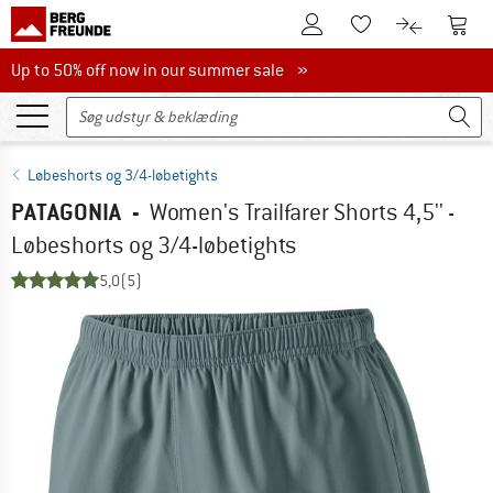
Til kundekontoen
Til 
Til huskesedlen.
Til produk
Up to 50% off now in our summer sale
Up to 50% off now in our summer sale »
Løbeshorts og 3/4-løbetights
PATAGONIA
-
Women's Trailfarer Shorts 4,5'' -
Løbeshorts og 3/4-løbetights
5,0
(5)