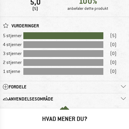
100%
5,0
(5)
anbefaler dette produkt
VURDERINGER
5 stjerner
(5)
4 stjerner
(0)
3 stjerner
(0)
2 stjerner
(0)
1 stjerne
(0)
FORDELE
ANVENDELSESOMRÅDE
HVAD MENER DU?