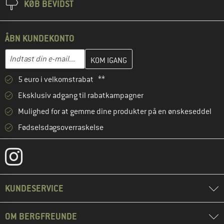
KØB BEVIDST
ÅBN KUNDEKONTO
Indtast din e-mailadresse her, og opret i næste trin din kundekon
E-mail-adresse
5 euro i velkomstrabat **
Eksklusiv adgang til rabatkampagner
Mulighed for at gemme dine produkter på en ønskeseddel
Fødselsdagsoverraskelse
KUNDESERVICE
OM BERGFREUNDE