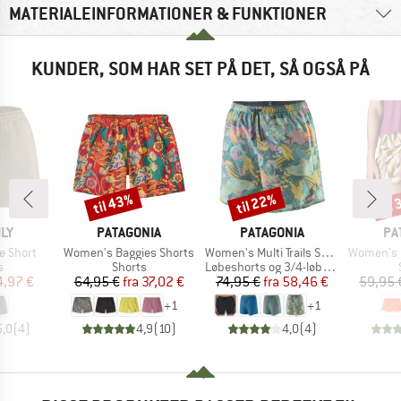
MATERIALEINFORMATIONER & FUNKTIONER
KUNDER, SOM HAR SET PÅ DET, SÅ OGSÅ PÅ
til 43%
til 22%
til
Rabat
Rabat
Raba
E
MÆRKE
MÆRKE
MÆ
ILY
PATAGONIA
PATAGONIA
PA
Artikel
Artikel
Artikel
e Short
Women's Baggies Shorts
Women's Multi Trails Shorts 5,5''
Women's Barel
ktgruppe
Produktgruppe
Produktgruppe
s
Shorts
Løbeshorts og 3/4-løbetights
is
dsat pris
Pris
Nedsat pris
Pris
Nedsat pris
4,97 €
64,95 €
fra
37,02 €
74,95 €
fra
58,46 €
59,95 
+
1
+
1
5,0
(
4
)
4,9
(
10
)
4,0
(
4
)