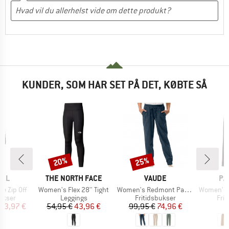
KUNDER, SOM HAR SET PÅ DET, KØBTE SÅ
20%
25%
Rabat
Rabat
MÆRKE
MÆRKE
MÆ
FEL
THE NORTH FACE
VAUDE
PA
Artikel
Artikel
Artikel
e Zip Off
Women's Flex 28'' Tight
Women's Redmont Pants
Women's Wid
uppe
Produktgruppe
Produktgruppe
Pro
ukser
Leggings
Fritidsbukser
Fri
is
dsat pris
Pris
Nedsat pris
Pris
Nedsat pris
83,97 €
54,95 €
43,96 €
99,95 €
74,96 €
1