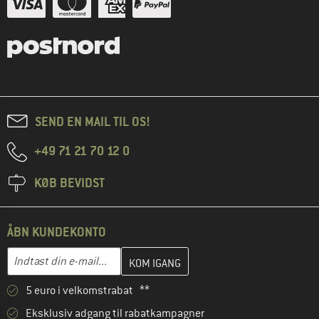
SEND EN MAIL TIL OS!
+49 71 21 70 12 0
KØB BEVIDST
ÅBN KUNDEKONTO
Indtast din e-mailadresse her, og opret i næste trin din kundekon
E-mail-adresse
5 euro i velkomstrabat **
Eksklusiv adgang til rabatkampagner