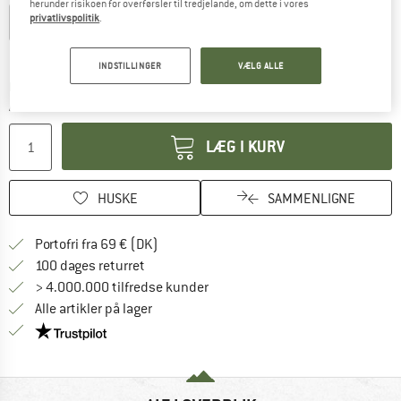
herunder risikoen for overførsler til tredjelande, om dette i vores
privatlivspolitik
.
XS
S
M
L
XL
XXL
Størrelsestabel
INDSTILLINGER
VÆLG ALLE
Linket åbnes i en infoboks og indeholder he
Leveringstid: 4-6 arbejdsdage
Antal:
LÆG I KURV
HUSKE
SAMMENLIGNE
Find oplysninger om forsendelse her! Åb
Portofri fra 69 € (DK)
Gå til returretten her Åbnes i en infoboks
100 dages returret
> 4.000.000 tilfredse kunder
Alle artikler på lager
Vi er Trustpilot-certificeret - oplysningerne får du