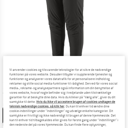
Vi anvender cookies og tilsvarende teknologier for at sikre de nødvendige
funktioner på vores website. Desuden tilbyder vi supplerende tjenester og
funktioner og analyserer vores datatrafik for at personalisere indhold og
Pris:
249,95
€
inkl. moms.
reklamer og stille social media-funktioner til rådighed. Derved får vores social
~
KR
1.868,50
media-, reklame- og analysepartnere også information om din benyttelse af
Danmark. Oplysninger om forsendelse
Gratis forsendelse
(DK)
vores website, hvoraf nogle befinder sig i tredjelande uden tilstrækkelige
garantier for at beskytte dine data. Hvis du klikker på "Vælg alle", giver du dit
samtykke til dette.
Hvis du ikke vil acceptere brugen af cookies undtagen de
Farve:
Black
teknisk nødvendige cookies, så klik her
. Du kan til enhver tid ændre dine
cookie-indstillinger under "Indstillinger" og udvælge enkelte kategorier. Dit
samtykke er frivilligt og ikke nødvendigt til brugen af denne hjemmeside. Det
kan til enhver tid tilbagekaldes eller gives for første gang under "Indstillinger" i
den nederste del på vores hjemmeside. Du kan finde flere oplysninger,
Vælg en størrelse: