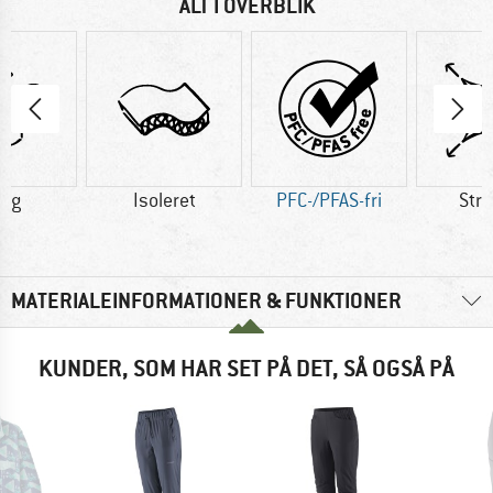
ALT I OVERBLIK
1 g
Isoleret
PFC-/PFAS-fri
Str
MATERIALEINFORMATIONER & FUNKTIONER
KUNDER, SOM HAR SET PÅ DET, SÅ OGSÅ PÅ