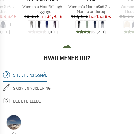
Artikel
Artikel
Artikel
hell Hood
Women's Flex 25'' Tight
Women's MerinoSoft245 TuleboSt. Long Pants
Women'
ruppe
Produktgruppe
Produktgruppe
Prod
jakke
Leggings
Merino undertøj
Flee
is
dsat pris
Pris
Nedsat pris
Pris
Nedsat pris
109,82 €
49,95 €
fra
34,97 €
119,95 €
fra
45,58 €
109,95
+
1
0,0
(
0
)
0,0
(
0
)
4,2
(
9
)
HVAD MENER DU?
STIL ET SPØRGSMÅL
SKRIV EN VURDERING
DEL ET BILLEDE