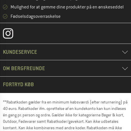
Mulighed for at gemme dine produkter på en ønskeseddel
Fødselsdagsoverraskelse
KUNDESERVICE
OM BERGFREUNDE
FORTRYD KØB
**Rabatkoden gælder fra en minimum købsværdi (efter returnering) på
40 euro. Rabatkoder ifm. oprettelse af en kundekonto kan kun indløses
én gang pr. person og ordre. Gælder ikke for kategorierne Bøger & kort,
Outdoor, Fødevarer samt Rabatkoder/gavekort. Kan ikke udbetales
kontant. Kan ikke kombineres med andre koder. Rabatkoden må ikke