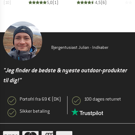
,9
(
10
)
5,0
(
1
)
4,5
(
6
)
Bjergentusiast Julian - Indkøber
"Jeg finder de bedste & nyeste outdoor-produkter
til dig!"
Portofri fra 69 € (DK)
100 dages returret
Sikker betaling