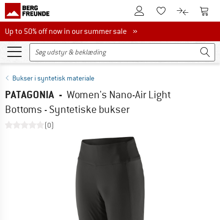
Til kundekontoen
Til 
Til huskesedlen.
Til produk
Up to 50% off now in our summer sale
Up to 50% off now in our summer sale »
Bukser i syntetisk materiale
PATAGONIA
-
Women's Nano-Air Light
Bottoms - Syntetiske bukser
(0)