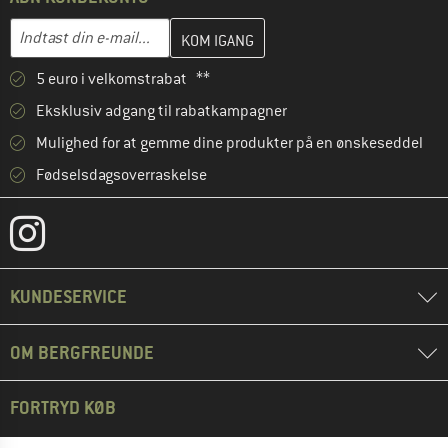
Indtast din e-mailadresse her, og opret i næste trin din kundekon
E-mail-adresse
5 euro i velkomstrabat **
Eksklusiv adgang til rabatkampagner
Mulighed for at gemme dine produkter på en ønskeseddel
Fødselsdagsoverraskelse
KUNDESERVICE
OM BERGFREUNDE
FORTRYD KØB