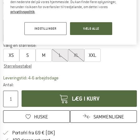
den nederste del på vores hjemmeside. Du kan finde flere oplysninger,
Danmark. Oplysninger om forsendelse
Gratis forsendelse
(DK)
herunder risikoen for overførsler til tredjelande, om dette i vores
privatlivspolitik
.
Farve:
Sunrise Orange
INDSTILLINGER
VÆLG ALLE
25%
30%
30%
30%
Vælg en størrelse:
XS
S
M
L
XL
XXL
Størrelsestabel
Linket åbnes i en infoboks og indeholder he
Leveringstid: 4-6 arbejdsdage
Antal:
LÆG I KURV
HUSKE
SAMMENLIGNE
Find oplysninger om forsendelse her! Åb
Portofri fra 69 € (DK)