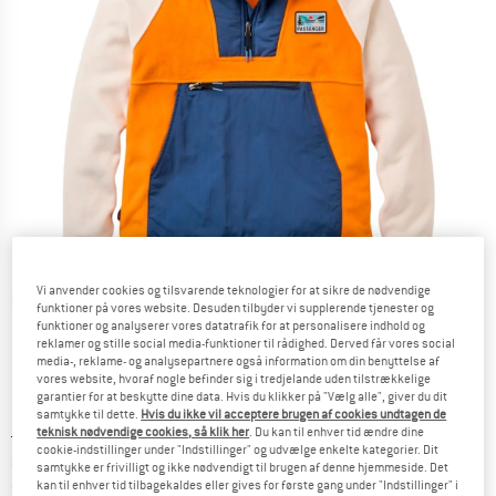
Vi anvender cookies og tilsvarende teknologier for at sikre de nødvendige
Detaljevisning
funktioner på vores website. Desuden tilbyder vi supplerende tjenester og
funktioner og analyserer vores datatrafik for at personalisere indhold og
reklamer og stille social media-funktioner til rådighed. Derved får vores social
media-, reklame- og analysepartnere også information om din benyttelse af
vores website, hvoraf nogle befinder sig i tredjelande uden tilstrækkelige
garantier for at beskytte dine data. Hvis du klikker på "Vælg alle", giver du dit
samtykke til dette.
Hvis du ikke vil acceptere brugen af cookies undtagen de
teknisk nødvendige cookies, så klik her
. Du kan til enhver tid ændre dine
Original pris :
Pris:
119,95
€
cookie-indstillinger under "Indstillinger" og udvælge enkelte kategorier. Dit
83,97
€
inkl. moms.
samtykke er frivilligt og ikke nødvendigt til brugen af denne hjemmeside. Det
~
KR
627,73
kan til enhver tid tilbagekaldes eller gives for første gang under "Indstillinger" i