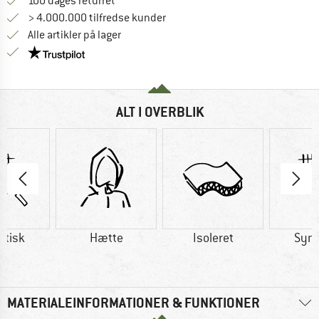
Gå til returretten her Åbnes i en infoboks
100 dages returret
> 4.000.000 tilfredse kunder
Alle artikler på lager
Vi er Trustpilot-certificeret - oplysningerne får du
ALT I OVERBLIK
etisk
Hætte
Isoleret
Synt
MATERIALEINFORMATIONER & FUNKTIONER