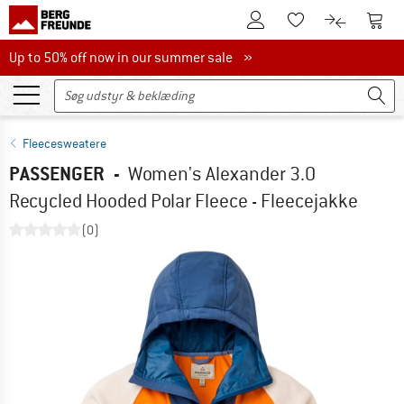
Til kundekontoen
Til 
Til huskesedlen.
Til produk
Up to 50% off now in our summer sale
Up to 50% off now in our summer sale »
Fleecesweatere
PASSENGER
-
Women's Alexander 3.0
Recycled Hooded Polar Fleece - Fleecejakke
(0)