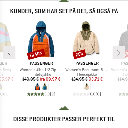
KUNDER, SOM HAR SET PÅ DET, SÅ OGSÅ PÅ
til 40%
25%
35
Rabat
Rabat
Raba
MÆRKE
MÆRKE
MÆ
GER
PASSENGER
PASSENGER
PA
Artikel
Artikel
Artikel
ted Cardigan
Women's Alba 1/2 Zip Jacket
Women's Beaumont Recycled Sherpa Hooded Fleece 2.0
Women's Maine 2.0 1/2
tgruppe
Produktgruppe
Produktgruppe
Pr
an
Fritidsjakke
Fleecejakke
Fl
is
dsat pris
Pris
Nedsat pris
Pris
Nedsat pris
55,97 €
149,95 €
fra
89,97 €
124,95 €
93,71 €
114,9
3,0
(
1
)
5,0
(
2
)
0,0
(
0
)
DISSE PRODUKTER PASSER PERFEKT TIL